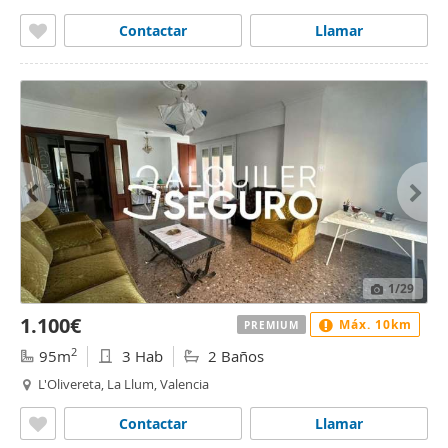
Contactar
Llamar
1
/29
1.100€
Máx. 10km
PREMIUM
2
95m
3 Hab
2 Baños
L'Olivereta, La Llum, Valencia
Contactar
Llamar