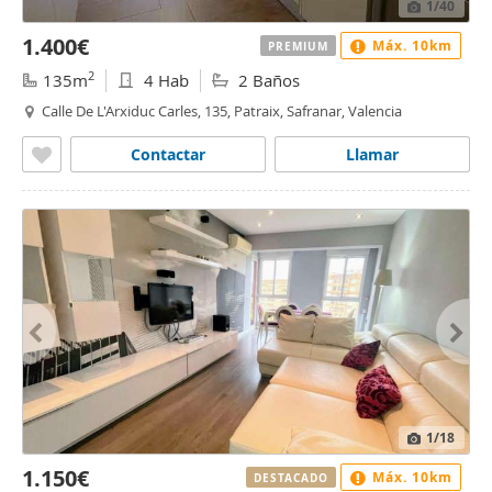
1
/40
1.400€
Máx. 10km
PREMIUM
2
135m
4 Hab
2 Baños
Calle De L'Arxiduc Carles, 135, Patraix, Safranar, Valencia
Contactar
Llamar
1
/18
1.150€
Máx. 10km
DESTACADO