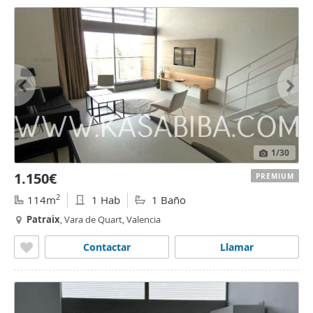
1
/30
1.150€
PREMIUM
2
114m
1 Hab
1 Baño
Patraix
, Vara de Quart, Valencia
Contactar
Llamar