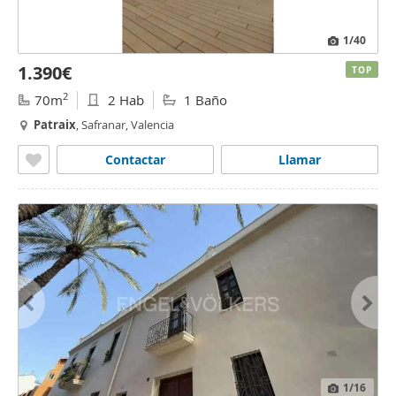
1
/40
1.390€
TOP
2
70m
2 Hab
1 Baño
Patraix
, Safranar, Valencia
Contactar
Llamar
1
/16