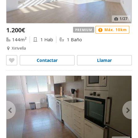
1
/27
1.200€
Máx. 10km
PREMIUM
2
144m
1 Hab
1 Baño
Xirivella
Contactar
Llamar