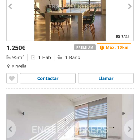
1
/23
1.250€
Máx. 10km
PREMIUM
2
95m
1 Hab
1 Baño
Xirivella
Contactar
Llamar