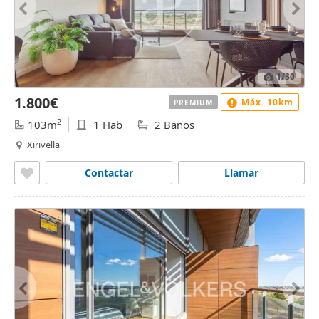
1
/30
1.800€
Máx. 10km
PREMIUM
2
103m
1 Hab
2 Baños
Xirivella
Contactar
Llamar