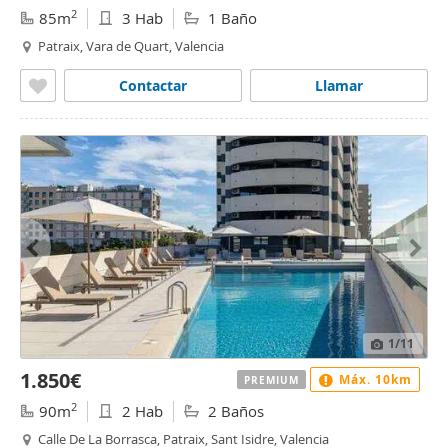
2
85m
3 Hab
1 Baño
Patraix, Vara de Quart, Valencia
Contactar
Llamar
1
/11
1.850€
Máx. 10km
PREMIUM
2
90m
2 Hab
2 Baños
Calle De La Borrasca, Patraix, Sant Isidre, Valencia