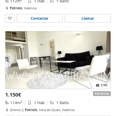
112m
1 Hab
1 Baño
Patraix
, Valencia
Contactar
Llamar
1
/30
1.150€
PREMIUM
2
114m
1 Hab
1 Baño
Gremis 2,
Patraix
, Vara de Quart, Valencia