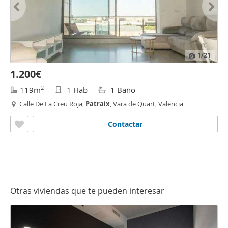
1
/21
1.200€
2
119m
1 Hab
1 Baño
Calle De La Creu Roja,
Patraix
, Vara de Quart, Valencia
Contactar
Otras viviendas que te pueden interesar