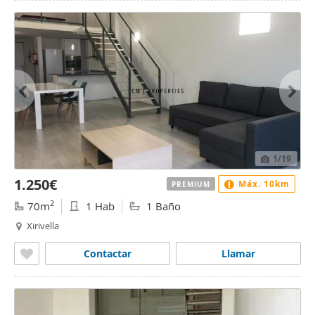
1
/19
1.250€
Máx. 10km
PREMIUM
2
70m
1 Hab
1 Baño
Xirivella
Contactar
Llamar