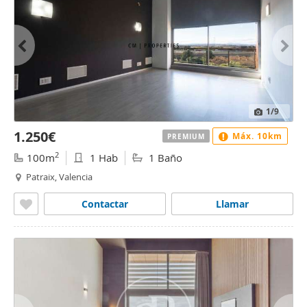
1
/9
1.250€
Máx. 10km
PREMIUM
2
100m
1 Hab
1 Baño
Patraix, Valencia
Contactar
Llamar