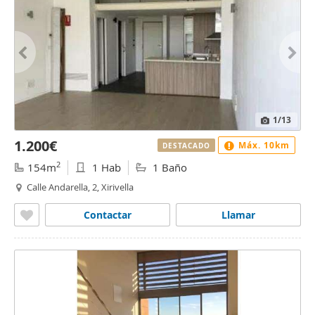
1
/13
1.200€
Máx. 10km
DESTACADO
2
154m
1 Hab
1 Baño
Calle Andarella, 2, Xirivella
Contactar
Llamar