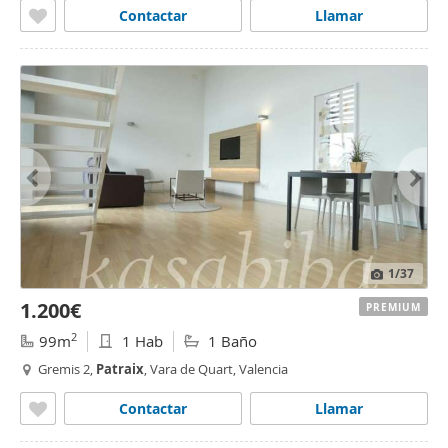
Contactar
Llamar
1
/37
1.200€
PREMIUM
2
99m
1 Hab
1 Baño
Gremis 2,
Patraix
, Vara de Quart, Valencia
Contactar
Llamar