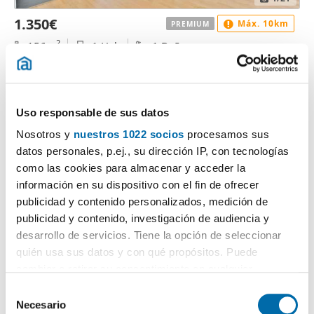
1.350€
Máx. 10km
PREMIUM
2
156m
1 Hab
1 Baño
Xirivella
Contactar
Llamar
Uso responsable de sus datos
Nosotros y
nuestros 1022 socios
procesamos sus
datos personales, p.ej., su dirección IP, con tecnologías
como las cookies para almacenar y acceder la
información en su dispositivo con el fin de ofrecer
publicidad y contenido personalizados, medición de
publicidad y contenido, investigación de audiencia y
desarrollo de servicios. Tiene la opción de seleccionar
quién usa sus datos y con qué propósitos. Puede
cambiar o retirar su consentimiento en cualquier
1
/8
momento desde la Declaración de cookies o clicando en
S
1.300€
Máx. 10km
PREMIUM
el Menú de consentimiento.
Necesario
e