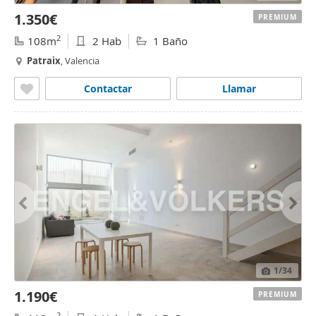
1.350€
PREMIUM
2
108m
2 Hab
1 Baño
Patraix
, Valencia
Contactar
Llamar
1
/34
1.190€
PREMIUM
2