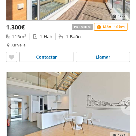
1
/27
1.300€
Máx. 10km
PREMIUM
2
115m
1 Hab
1 Baño
Xirivella
Contactar
Llamar
1
/21