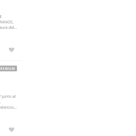
E
RANOS,
auce del
en al
PREMIUM
 junto al
.
mésticos
 Este
piso