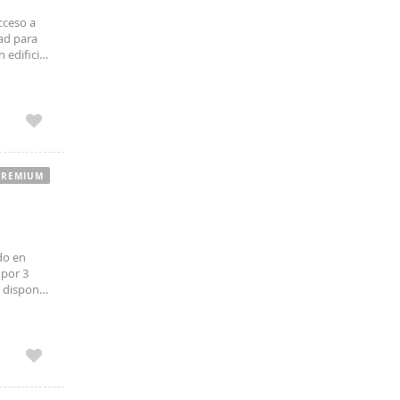
cceso a
ad para
 edificio
n y
PREMIUM
do en
 por 3
n dispone
lefacción