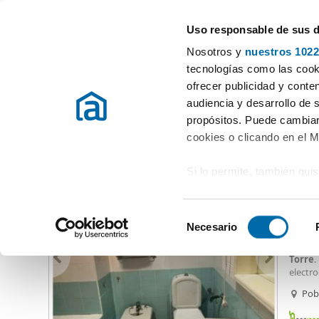
Uso responsable de sus 
Especialistas en pisos en alquiler
Nosotros y
nuestros 1022
Valencia
Elegir distrito
tecnologías como las cooki
ofrecer publicidad y conte
Inicio
Alquiler pisos Valencia / València
Alquiler pisos Valencia
audiencia y desarrollo de 
propósitos. Puede cambiar
Alquiler piso amueblado La Torre Valencia
(35 viviendas)
cookies o clicando en el 
Si lo permite, también qui
975
Recopilar información
45
metros
S
Identificar su disposi
Necesario
Alquil
e
digitales)
ALQUIL
l
Torre
.
Obtenga más información 
e
electr
preferencias en la
sección
acondic
c
Pob
en la Declaración de cooki
c