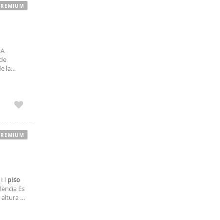
PREMIUM
IA
de
e la
cho gusto
PREMIUM
 El
piso
lencia Es
altura 5.
ente