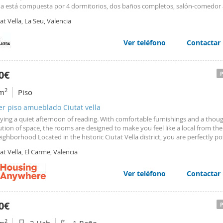
da está compuesta por 4 dormitorios, dos baños completos, salón-comedor
ceso a terraza interior. También dispone de una cocina moderna y reformad
at Vella, La Seu, Valencia
da con todos los electrodomésticos. Vivienda
Ver teléfono
Contactar
0€
2
m
Piso
er piso amueblado Ciutat vella
ying a quiet afternoon of reading. With comfortable furnishings and a thoug
ution of space, the rooms are designed to make you feel like a local from the 
ighborhood Located in the historic Ciutat Vella district, you are perfectly p
ore Valencia’s rich heritage on foot. The iconic
Torres
de Serranos is just a 
at Vella, El Carme, Valencia
way, and the stunning
Ver teléfono
Contactar
0€
2