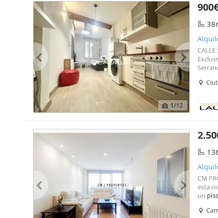
900
38
Alquil
CALLE
Exclus
Serrano
Virgen
Ciut
y fant
1
/12
2.50
13
Alquil
CM PRO
esta c
un
pis
Dispon
Cami
comple