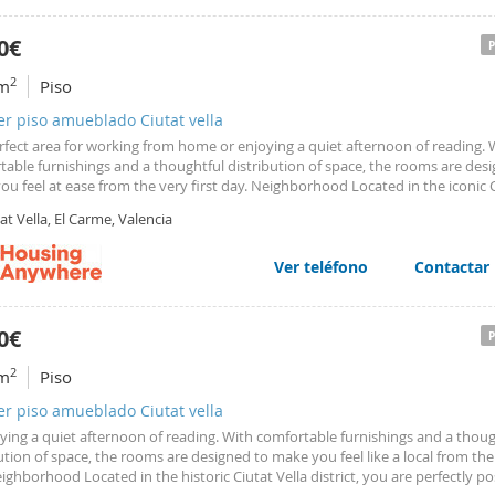
0€
2
m
Piso
er piso amueblado Ciutat vella
rfect area for working from home or enjoying a quiet afternoon of reading. 
able furnishings and a thoughtful distribution of space, the rooms are des
u feel at ease from the very first day. Neighborhood Located in the iconic 
istrict, you are perfectly positioned to explore Valencia’s rich heritage on foo
at Vella, El Carme, Valencia
c
Torres
de Serranos is just a 3
Ver teléfono
Contactar
0€
2
m
Piso
er piso amueblado Ciutat vella
ying a quiet afternoon of reading. With comfortable furnishings and a thoug
ution of space, the rooms are designed to make you feel like a local from the 
ighborhood Located in the historic Ciutat Vella district, you are perfectly p