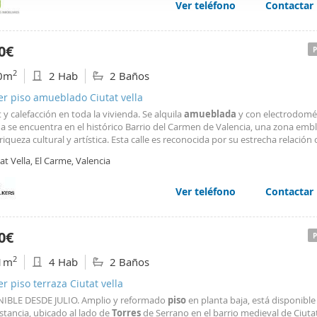
Ver teléfono
Contactar
web se usan para personalizar el contenido y los anuncios, ofrec
ar el tráfico. Además, compartimos información sobre el uso que
tners de redes sociales, publicidad y análisis web, quienes pue
0€
ación que les haya proporcionado o que hayan recopilado a parti
2
0m
2 Hab
2 Baños
vicios.
er piso amueblado Ciutat vella
t y calefacción en toda la vivienda. Se alquila
amueblada
y con electrodomés
da se encuentra en el histórico Barrio del Carmen de Valencia, una zona emb
riqueza cultural y artística. Esta calle es reconocida por su estrecha relación 
 además la calle ha evolucionado hasta convertirse e un núcleo creativo, al
at Vella, El Carme, Valencia
s talleres y estudios
Ver teléfono
Contactar
0€
2
1m
4 Hab
2 Baños
er piso terraza Ciutat vella
IBLE DESDE JULIO. Amplio y reformado
piso
en planta baja, está disponible
stancia, ubicado al lado de
Torres
de Serrano en el barrio medieval de Ciutat