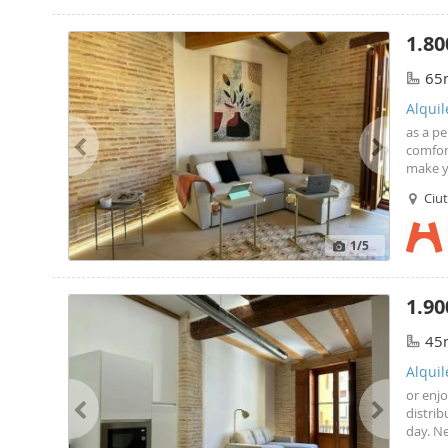
1.80
65
Alquil
as a pe
comfort
make yo
Vella d
Ciut
histori
1
/5
1.90
45
Alquil
or enjo
distrib
day. Ne