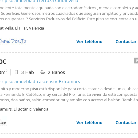
er piso amueblado terraza Ciutat vella
ndiente totalmente equipada con electrodomésticos , menaje completo y a
a Superficie: Generosos metros cuadrados que aseguran amplitud y privacid
os ocupantes. ? Servicios Exclusivos del Edificio: Este
piso
se encuentra en un
 categoría que ofrece servicios inigualables en el centro de Valencia: Atenció
at Vella, El Pilar, Valencia
dad: Dispone de servicio de Conserje durante
Ver teléfono
Contactar
0€
2
8m
3 Hab
2 Baños
ler piso amueblado ascensor Extramurs
onito y moderno
piso
está disponible para corta estancia desde junio, ubica
a Fernando El Católico, muy cerca del Río Turia. La vivienda está compuesta
orios, dos baños, salón-comedor muy amplio con acceso al balcón. Tambié
 cocina equipada con todos los electrodomésticos. Aire condicionado y la ca
amurs, El Botànic, Valencia
iso
. Vivienda totalmente
amueblada
Ver teléfono
Contactar