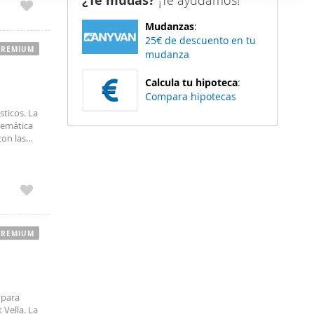
¿Te mudas?
¡Te ayudamos!
er funciones
Mudanzas
:
 haga del
25€ de descuento en tu
den
PREMIUM
mudanza
r del uso
Calcula tu hipoteca
:
Compara hipotecas
ticos. La
lemática
con las
bergando
PREMIUM
 para
 Vella. La