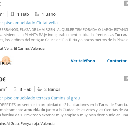
€
2
m
1 Hab
1 Baño
er piso amueblado Ciutat vella
 SERRANOS, PLAZA DE LA VIRGEN- ALQUILER TEMPORADA O LARGA ESTANC
iva vivienda en PLANTA BAJA inmejorablemente ubicada, frente a las
Torres
s, los Jardines del Antiguo Cauce del Rio Turia y a pocos metros de la Plaza d
. Ubicado en un edificio rehabilitado en 1991, está recién reformado con mu
at Vella, El Carme, Valencia
ásticas calidades. Dispone de un salón comedor con cocina
Ver teléfono
Contactar
0€
2
6m
3 Hab
2 Baños
er piso amueblado terraza Camins al grau
PERTIES presenta esta propiedad de 3 habitaciones en la
Torre
de Francia.
ompletamente
amueblado
junto a la Ciudad de las Artes y las Ciencias de Va
o
familiar de 136m2 todo exterior muy amplio y muy bien distribuido en una 
e de gran salón comedor bien iluminado con balcón, una cocina independi
ns Al Grau, Penya-roja, Valencia
tamente equipada y con acceso al área