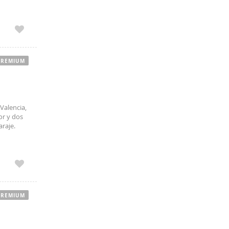
3-minute
PREMIUM
Valencia,
or y dos
raje.
PREMIUM