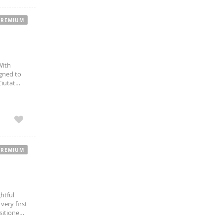
PREMIUM
With
igned to
Ciutat
t. The
PREMIUM
htful
very first
ositioned