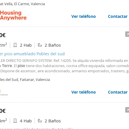
ore Valencia’s rich heritage on foot. The iconic
Torres
de Serranos is just a 
at Vella, El Carme, Valencia
way, and the stunning
Ver teléfono
Contactar
0€
2
2m
2 Hab
2 Baños
ler piso amueblado Pobles del sud
ER DIRECTO SERINFO SYSTEM. Ref. 14205. Se alquila vivienda reformada en 
a
Torre
. El
piso
tiene dos habitaciones, cocina office equipada, salon comed
 Dispone de ascensor, aire acondicionado, armarios empotrados, trastero, ga
es del Sud, Faitanar, Valencia
Ver teléfono
Contactar
0€
2
4m
4 Hab
2 Baños