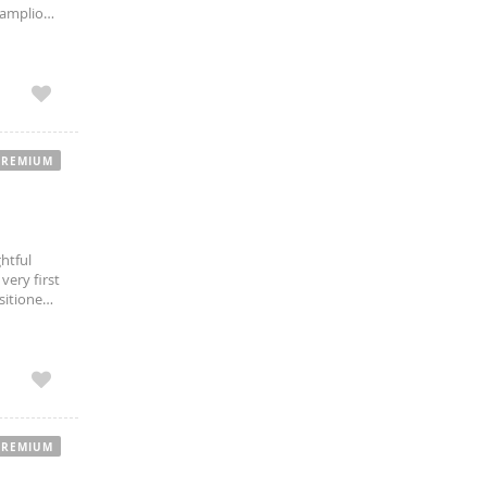
 amplio
a,
PREMIUM
htful
very first
ositioned
3-minute
PREMIUM