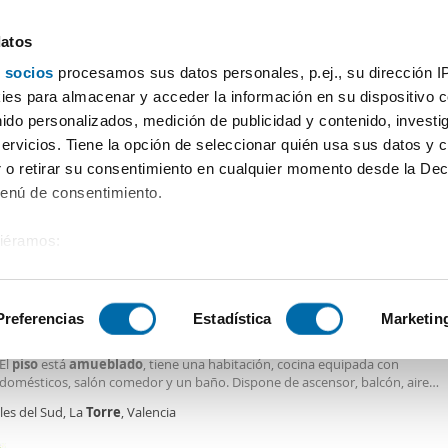
datos
 socios
procesamos sus datos personales, p.ej., su dirección I
Precio
Superficie
Habitaciones
Más filtros - 3
es para almacenar y acceder la información en su dispositivo co
nido personalizados, medición de publicidad y contenido, investi
Alquiler piso amueblado La Torre Valencia
servicios. Tiene la opción de seleccionar quién usa sus datos y 
 o retirar su consentimiento en cualquier momento desde la Dec
Ordenación Enalqu
Menú de consentimiento.
siéramos:
€
 sobre su ubicación geográfica que puede tener una precisión de
2
m
1 Hab
1 Baño
tivo analizándolo activamente para buscar características específ
Preferencias
Estadística
Marketin
er piso aire acondicionado Pobles del sud
ER DIRECTO SERINFO SYSTEM. Ref. 22075. Se alquila vivienda en Valencia, z
 El
piso
está
amueblado
, tiene una habitación, cocina equipada con
sobre cómo se procesan sus datos personales y establezca su
odomésticos, salón comedor y un baño. Dispone de ascensor, balcón, aire
 de datos
. Puede cambiar o retirar su consentimiento en cualq
ionado y garaje. Alquiler 11 meses.
les del Sud, La
Torre
, Valencia
es.