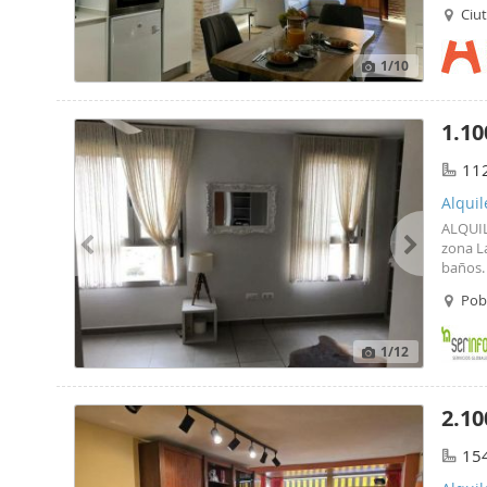
to expl
Ciut
walk a
1
/10
1.10
11
Alqui
ALQUIL
zona L
baños.
Pobl
1
/12
2.10
15