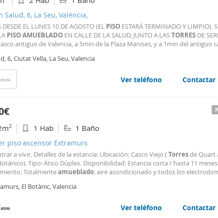
m
2 Hab
1 Baño
n Salud, 6, La Seu, València,
S DESDE EL LUNES 10 DE AGOSTO (EL
PISO
ESTARÁ TERMINADO Y LIMPIO). S
LA
PISO
AMUEBLADO
EN CALLE DE LA SALUD, JUNTO A LAS
TORRES
DE SER
asco antiguo de Valencia, a 5min de la Plaza Manises, y a 1min del antiguo c
ria. LA VIVIENDA ESTÁ EN PROCESO DE ACTUALIZACIÓN, las fotos correspond
d, 6, Ciutat Vella, La Seu, Valencia
antes de esa actualización, estará disponible el 10 de agosto
Ver teléfono
Contactar
encia
0€
2
2m
1 Hab
1 Baño
er piso ascensor Extramurs
trar a vivir. Detalles de la estancia: Ubicación: Casco Viejo (
Torres
de Quart /
Botánico). Tipo: Ático Dúplex. Disponibilidad: Estancia corta / hasta 11 meses
miento: Totalmente
amueblado
, aire acondicionado y todos los electrodo
os. Extras: Terraza grande, balcón, ascensor. Vive Valencia desde las alturas.
amurs, El Botànic, Valencia
solo una vivienda
Ver teléfono
Contactar