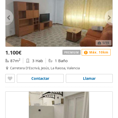
1
/19
1.100€
Máx. 10km
PREMIUM
2
87m
3 Hab
1 Baño
Carretera D'Escrivà, Jesús, La Raiosa, Valencia
Contactar
Llamar