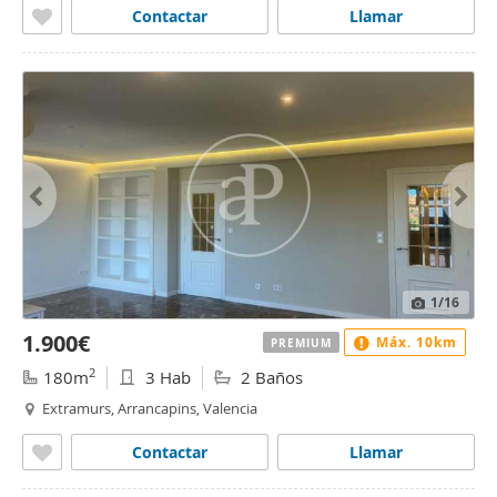
Contactar
Llamar
1
/16
1.900€
Máx. 10km
PREMIUM
2
180m
3 Hab
2 Baños
Extramurs, Arrancapins, Valencia
Contactar
Llamar