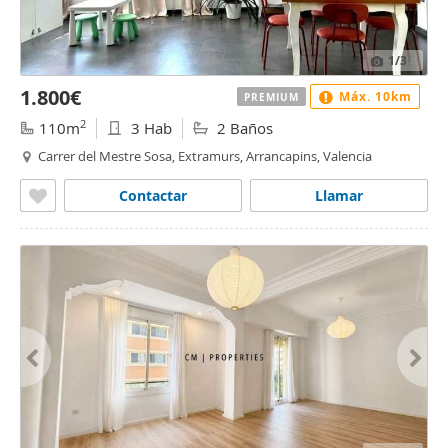
1
/3
1.800€
Máx. 10km
PREMIUM
2
110m
3 Hab
2 Baños
Carrer del Mestre Sosa, Extramurs, Arrancapins, Valencia
Contactar
Llamar