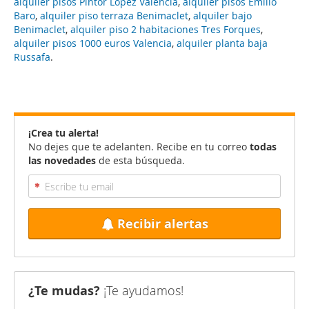
alquiler pisos Pintor López Valencia
,
alquiler pisos Emilio
Baro
,
alquiler piso terraza Benimaclet
,
alquiler bajo
Benimaclet
,
alquiler piso 2 habitaciones Tres Forques
,
alquiler pisos 1000 euros Valencia
,
alquiler planta baja
Russafa
.
¡Crea tu alerta!
No dejes que te adelanten. Recibe en tu correo
todas
las novedades
de esta búsqueda.
Recibir alertas
¿Te mudas?
¡Te ayudamos!