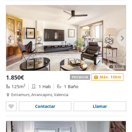
1
/29
1.850€
Máx. 10km
PREMIUM
2
125m
1 Hab
1 Baño
Extramurs, Arrancapins, Valencia
Contactar
Llamar