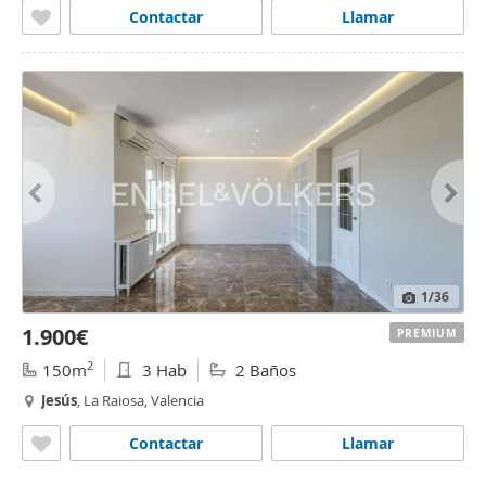
Contactar
Llamar
1
/36
1.900€
PREMIUM
2
150m
3 Hab
2 Baños
Jesús
, La Raiosa, Valencia
Contactar
Llamar