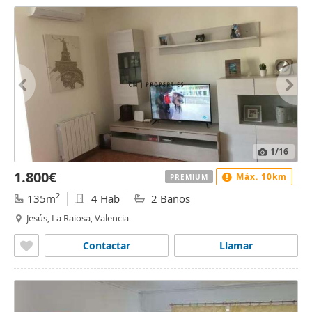
1
/16
1.800€
Máx. 10km
PREMIUM
2
135m
4 Hab
2 Baños
Jesús, La Raiosa, Valencia
Contactar
Llamar