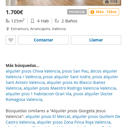
1
/18
1.700€
Máx. 10km
PREMIUM
2
125m
4 Hab
2 Baños
Extramurs, Arrancapins, Valencia
Contactar
Llamar
Más búsquedas...
alquiler pisos Chiva Valencia
,
pisos San Pau
,
áticos alquiler
Valencia / València
,
pisos alquiler Sant Isidre
,
pisos alquiler
Sant Antoni Valencia
,
alquiler pisos Av Blasco Ibanez
Valencia
,
alquiler pisos Maestro Rodrigo Valencia Valencia
,
alquiler piso 1 habitacion Gran Via
,
pisos alquiler Doctor
Romagosa Valencia
,
Búsquedas similares a "Alquiler pisos Giorgeta Jesus
Valencia":
alquiler pisos El Mercat
,
alquiler pisos Guillem De
Castro Valencia
,
alquiler pisos Zona Finca Roja Valencia
,