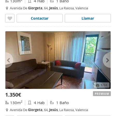
130m
4 Hab
1 Baño
Avenida De
Giorgeta
, 64,
Jesús
, La Raiosa, Valencia
Contactar
Llamar
1
/34
1.350€
PREMIUM
2
130m
4 Hab
1 Baño
Avenida De
Giorgeta
, 64,
Jesús
, La Raiosa, Valencia