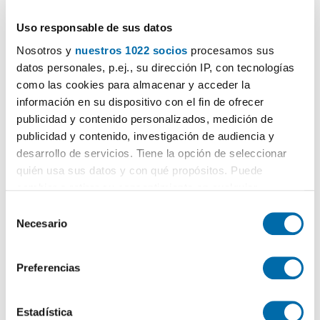
Uso responsable de sus datos
1
/40
Nosotros y
nuestros 1022 socios
procesamos sus
1.400€
Máx. 10km
PREMIUM
datos personales, p.ej., su dirección IP, con tecnologías
2
como las cookies para almacenar y acceder la
70m
3 Hab
1 Baño
información en su dispositivo con el fin de ofrecer
Jesús, La Raiosa, Valencia
publicidad y contenido personalizados, medición de
Contactar
Llamar
publicidad y contenido, investigación de audiencia y
desarrollo de servicios. Tiene la opción de seleccionar
quién usa sus datos y con qué propósitos. Puede
cambiar o retirar su consentimiento en cualquier
momento desde la Declaración de cookies o clicando en
S
el Menú de consentimiento.
Necesario
e
l
Si lo permite, también quisiéramos:
e
Preferencias
Recopilar información sobre su ubicación geográfica
c
que puede tener una precisión de varios metros
c
Identificar su dispositivo analizándolo activamente
i
Estadística
1
/25