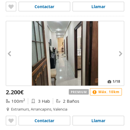
Contactar
Llamar
1
/18
2.200€
Máx. 10km
PREMIUM
2
100m
3 Hab
2 Baños
Extramurs, Arrancapins, Valencia
Contactar
Llamar