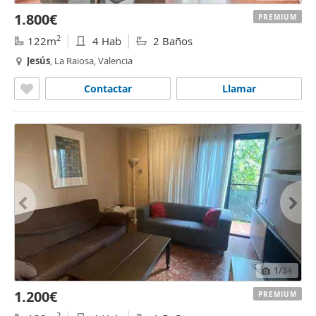
1.800€
PREMIUM
2
122m
4 Hab
2 Baños
Jesús
, La Raiosa, Valencia
Contactar
Llamar
1
/34
1.200€
PREMIUM
2