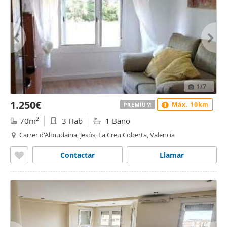
1
/7
1.250€
Máx. 10km
PREMIUM
2
70m
3 Hab
1 Baño
Carrer d'Almudaina, Jesús, La Creu Coberta, Valencia
Contactar
Llamar