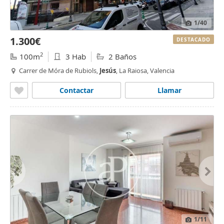
1
/40
1.300€
DESTACADO
2
100m
3 Hab
2 Baños
Carrer de Móra de Rubiols,
Jesús
, La Raiosa, Valencia
Contactar
Llamar
1
/11