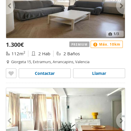
1
/3
1.300€
Máx. 10km
PREMIUM
2
112m
2 Hab
2 Baños
Giorgeta 15, Extramurs, Arrancapins, Valencia
Contactar
Llamar