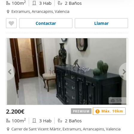
2
100m
3 Hab
2 Baños
Extramurs, Arrancapins, Valencia
Contactar
Llamar
1
/6
2.200€
Máx. 10km
PREMIUM
2
100m
3 Hab
2 Baños
Carrer de Sant Vicent Màrtir, Extramurs, Arrancapins, Valencia