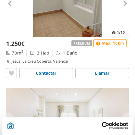
1
/10
1.250€
Máx. 10km
PREMIUM
2
70m
3 Hab
1 Baño
Jesús, La Creu Coberta, Valencia
Contactar
Llamar