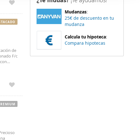
¿Te mudas?
¡Te ayudamos!
er funciones
Mudanzas
:
 haga del
25€ de descuento en tu
den
STACADO
mudanza
r del uso
Calcula tu hipoteca
:
Compara hipotecas
tación de
ionado F/c
 con
torio .
IMPAGO WE
EN
es
able.
izado de
PREMIUM
 (En
nuncio
tra página
Precioso
una