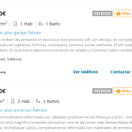
le. La vivienda goza de una ubicación muy céntrica, en pleno barrio del Ca
el museo IVAM y de las Torres de Quart. El centro de salud de Guillem de Cas
0€
Máx.
PREMIUM
 de Cervantes están cerca de la vivienda. El Mercado Central se encuentra a 
s andando. Zona totalmente consolidada con todos los servicios a mano. 
2
2m
1 Hab
1 Baño
tarlo. Estaremos encantados de atenderle.
er piso garaje Patraix
 Volkers les presenta en exclusiva, este precioso loft con terraza, en comple
cial con vigilancia 24 horas, conserjería, piscina y zonas comunes. El loft est
ado. En la primera planta encontramos un amplio y luminoso salón comed
 muy altos, cocina americana totalmente equipada y un cuarto de baño, el s
aix, Valencia
 tiene acceso al jardin. En el altillo encontramos un confortable dormitorio.
del alquiler incluye una plaza de garaje, gastos de comunidad , IBI y agua. Si 
ropiedad no dude en contactarnos, estaremos encantados de atenderle. La
Ver teléfono
Contactar
ad está situada frente al Centro Comercial Gran Turia, a 5 minutos en coche
n de Av. Joaquín Sorolla así como del centro de Valencia, del Aeropuerto y de
antástico complejo residencial dispone de zonas comunes con zonas verdes,
0€
Máx.
PREMIUM
piscina y área de descanso. Un lugar ideal para vivir.
2
m
2 Hab
2 Baños
er piso ascensor Patraix
da totalmente reformada con calidades premium en Archiduque Carlos – Val
re esta magnífica vivienda ubicada en una de las zonas más demandadas d
ia, Archiduque Carlos, completamente reformada con materiales de primera 