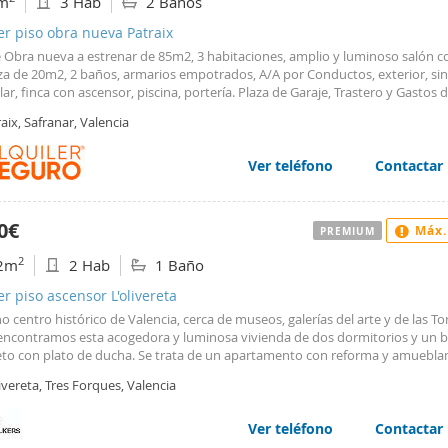
m
3 Hab
2 Baños
ar es conocido por su ambiente familiar y tranquilo, con todas las comodid
s necesitar a tu alrededor. Desde supermercados y tiendas hasta restaurant
er piso obra nueva Patraix
s de ocio, todo está a tu alcance haciendo que tu vida diaria sea mucho más
e Obra nueva a estrenar de 85m2, 3 habitaciones, amplio y luminoso salón c
a.Con vistas a ayudarte a tomar la mejor decisión, te invitamos cordialmente 
aza de 20m2, 2 baños, armarios empotrados, A/A por Conductos, exterior, sin
ravilloso loft. Serás bienvenido para experimentar por ti mismo la conforta
r, finca con ascensor, piscina, portería. Plaza de Garaje, Trastero y Gastos 
 que emana cada rincón de la vivienda. Disponible para realizar visita para pr
dad incluidos. Mascotas a consultar.
iembre de 2024.No lo pienses más y acompáñanos a descubrir todas las vent
aix, Safranar, Valencia
tudio en Patraix - Safranar tiene para ofrecerte. Nuestra dedicación es garan
tres tu hogar ideal, y estamos seguros de que este piso puede serlo. ¡Espe
Ver teléfono
Contactar
ronto y ayudarte a dar el siguiente paso hacia tu nuevo hogar en Valencia!
0€
Máx.
PREMIUM
2
2m
2 Hab
1 Baño
er piso ascensor L'olivereta
o centro histórico de Valencia, cerca de museos, galerías del arte y de las To
encontramos esta acogedora y luminosa vivienda de dos dormitorios y un 
to con plato de ducha. Se trata de un apartamento con reforma y amuebl
eño a estrenar. Piso amueblado. Cocina completamente equipada. Desde el 
ivereta, Tres Forques, Valencia
ienda accedemos a una amplia terraza que da al patio de vecinos proporcio
te tranquilo y un aspecto diurno luminoso. La cocina de la vivienda es muy
osa y tiene una amplia. Hay dos dormitorios dobles. Hay aire acondicionado
Ver teléfono
Contactar
stancia y 2.000€ corta estancia No dude en visitarlo. Estaremos encantados