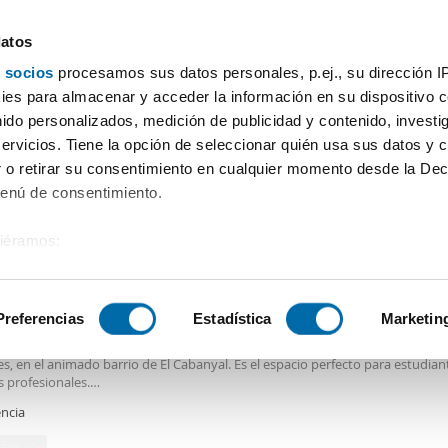
datos
 socios
procesamos sus datos personales, p.ej., su dirección I
Precio
Superficie
Habitaciones
Más filtros - 2
es para almacenar y acceder la información en su dispositivo co
nido personalizados, medición de publicidad y contenido, investi
Alquiler piso barato Vara de Quart Valencia
servicios. Tiene la opción de seleccionar quién usa sus datos y 
 o retirar su consentimiento en cualquier momento desde la Dec
Menú de consentimiento.
siéramos:
€
 sobre su ubicación geográfica que puede tener una precisión de
2
1m
4 Hab
2 Baños
tivo analizándolo activamente para buscar características específ
Preferencias
Estadística
Marketin
ciones en alquiler en piso reformado en El Cabanyal
uilan habitaciones en un
piso
completamente reformado, ubicado en la Calle
es, en el animado barrio de El Cabanyal. Es el espacio perfecto para estudian
sobre cómo se procesan sus datos personales y establezca su
 profesionales.
 de datos
. Puede cambiar o retirar su consentimiento en cualq
ble a partir de junio de 2026!
encia
es.
rtamento está en la primera planta y no dispone de ascensor. Cuenta con cu
ciones privadas, cada una amueblada con una cama doble