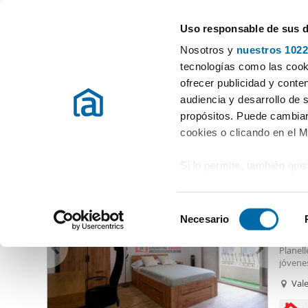
Uso responsable de sus 
Especialistas en pisos en alquiler
Nosotros y
nuestros 1022
Valencia
Elegir distrito
tecnologías como las cooki
ofrecer publicidad y conte
Inicio
Alquiler pisos Valencia / València
Alquiler pisos Valencia
audiencia y desarrollo de 
propósitos. Puede cambiar
Alquiler piso barato Vara de Quart Valencia
(6 viviendas)
cookies o clicando en el 
Si lo permite, también qui
500
Recopilar información
10
metros
S
Identificar su disposi
Necesario
Habita
e
digitales)
Se alq
l
Planell
Obtenga más información 
e
jóvenes
preferencias en la
sección
Disponi
c
Val
en la Declaración de cooki
El apa
c
habita