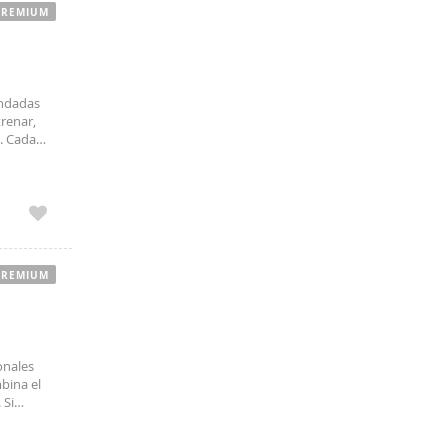
PREMIUM
andadas
renar,
. Cada
ribución
PREMIUM
onales
bina el
 Si
ncia, este