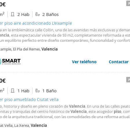
0€
2
m
2 Hab
2 Baños
er piso aire acondicionado L'eixample
a en la emblemática calle Colón, una de las avenidas más exclusivas y dem
encia
, esta espectacular vivienda de 93 m2, completamente reformada a est
 un equilibrio perfecto entre diseño contemporáneo, funcionalidad y confort
ia ha sido cuidadosamente diseñada con acabados de alta calidad y una dist
xample, El Pla del Remei,
Valencia
a para disfrutar de la amplitud
Ver teléfono
Contactar
0€
2
m
1 Hab
1 Baño
er piso amueblado Ciutat vella
o, historia y diseño en pleno corazón de
Valencia
. En una de las calles peat
itas y tranquilas del centro histórico de
Valencia
, este acogedor
piso
, com
 de la arquitectura tradicional, con las comodidades de una reforma actual.
 un
piso
diferente, con alma, lleno de luz y con detalles que marcan la difere
at Vella, La Xerea,
Valencia
próximo hogar. La vivienda