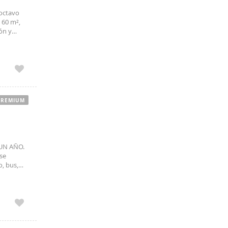
 octavo
 60 m²,
ón y
un
PREMIUM
UN AÑO.
se
, bus,
línico