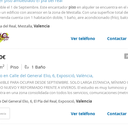
er piso amueblado El pla del real
ible el 1 de Septiembre. Este encantador
piso
en alquiler se encuentra en el
 un edificio con ascensor en la zona de Mestalla. Con una superficie total de
vienda cuenta con 1 habitación doble, 1 baño, aire acondicionado (frío), balc
 completamente equipada. El
piso
, en buen estado de conservación, ofrece 
la del Real, Mestalla,
Valencia
te acogedor y luminoso, con suelos
Ver teléfono
Contactar
0€
2
m
Piso
1 Baño
o en Calle del General Elio, 6, Exposició, València,
NIBLE PARA OCUPAR DESDE SEPTIEMBRE. SOLO LARGA ESTANCIA, MÍNIMO 
O NUEVO Y REFORMADO FRENTE A VIVEROS. El estudio es muy luminoso y 
tra en una zona consolidada con todos los servicios, comunicaciones (metro
ación.. . ) A 10 minutos andando del centro de
Valencia
, junto al Hospital C
e Del General Elio, 6, El Pla del Real, Exposició,
Valencia
itario, Quirón Salud, colegios de Esclavas y Escolapios, etc
Ver teléfono
Contactar
encia