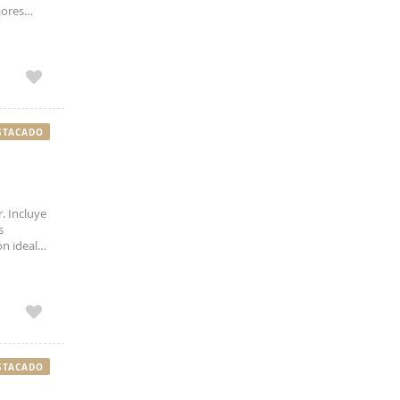
jores
STACADO
. Incluye
s
ón ideal
ncia
.
STACADO