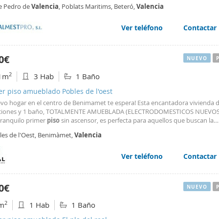
ndiente totalmente equipada con todos los electrodomésticos. El inmueble
lidad, comodidad y una magnífica conexión con el resto de la ciudad. Si bu
le Pedro de
Valencia
, Poblats Maritims, Beteró,
Valencia
o con sol directo, buena orientación, A/C frio calor, finca
a espaciosa, luminosa, con garaje incluido y situada en una de las zonas má
adas de la ciudad, esta puede ser la vivienda que estaba esperando. No de
Ver teléfono
Contactar
portunidad y contacte con nosotros para concertar una visita. Estaremos e
darle a encontrar su próximo hogar.
0€
NUEVO
2
1m
3 Hab
1 Baño
er piso amueblado Pobles de l'oest
evo hogar en el centro de Benimamet te espera! Esta encantadora vivienda d
ciones y 1 baño, TOTALMENTE AMUEBLADA (ELECTRODOMESTICOS NUEVOS)
tranquilo primer
piso
sin ascensor, es perfecta para aquellos que buscan la
dad de una vida urbana pero con la serenidad de un entorno natural. El co
les de l'Oest, Benimàmet,
Valencia
r será temporal de 11 meses. Y se pedirá seguro
Ver teléfono
Contactar
0€
NUEVO
2
m
1 Hab
1 Baño