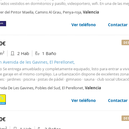
dos vestidos en dormitorios y pasillo, videoportero, wifi. En una de las me
de
Valencia
, con todos los servicios al alcance para facilitar el día a día:
er del Pintor Maella, Camins Al Grau, Penya-roja,
Valencia
ercados (El Corte Ingles, Consum, Mercadona), colegios públicos
Ver teléfono
Contactar
0€
DE
2
m
2 Hab
1 Baño
n Avenida de les Gavines, El Perellonet,
o Se entrega amueblado y completamente equipado, listo para entrar a vivir
de garaje en el mismo complejo. La urbanización dispone de excelentes zona
: · jardines · piscina · pistas de pádel · gimnasio · sauna · club social Ubicaci
isfrutar de un entorno tranquilo junto al mar, con buena conexión con
Vale
ida De Les Gavines, Pobles del Sud, El Perellonet,
Valencia
er de temporada conforme a la Ley
Ver teléfono
Contactar
0€
DE
2