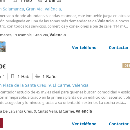
4m
1 Hab
2 Baños
n Salamanca, Gran Vía, València,
mercado donde abundan viviendas estándar, este inmueble juega en otra ca
ión privilegiada en una de las zonas más demandadas de
Valencia
, a pocos
tro, con todos los servicios, comercios y conexiones a pie de calle. 114 m²
uidos con una distribución moderna y funcional, muy alejada de los
pisos
amanca, L'Eixample, Gran Via,
Valencia
timentados tradicionales. NO SE ADMITEN MASCOTAS
Ver teléfono
Contactar
0€
DE
2
m
1 Hab
1 Baño
n Plaza de la Santa Creu, 9, El Carme, València,
ncantador estudio de 45 m2 es ideal para quienes buscan comodidad y estil
ón inmejorable. Situado en la primera planta de un edificio con ascensor, of
e acogedor y luminoso gracias a su orientación exterior. La cocina está
amente equipada, lista para que des rienda suelta a tus habilidades culinar
a De La Santa Creu, 9, Ciutat Vella, El Carme,
Valencia
s que el baño separado garantiza privacidad y confort. Disfruta de las vista
io balcón o relájate en la terraza compartida del edificio. Además, cuenta c
os empotrados para maximizar el espacio de almacenamiento. La calefacción 
Ver teléfono
Contactar
ionado eléctricos te aseguran un clima perfecto durante todo el año. Este 