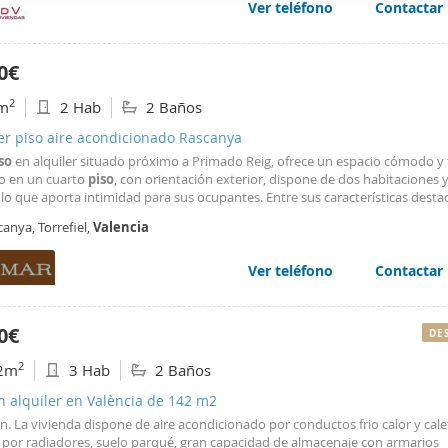
Ver teléfono
Contactar
web se usan para personalizar el contenido y los anuncios, ofrec
ar el tráfico. Además, compartimos información sobre el uso que
tners de redes sociales, publicidad y análisis web, quienes pue
0€
ación que les haya proporcionado o que hayan recopilado a parti
2
m
2 Hab
2 Baños
vicios.
er piso aire acondicionado Rascanya
so
en alquiler situado próximo a Primado Reig, ofrece un espacio cómodo y 
o en un cuarto
piso
, con orientación exterior, dispone de dos habitaciones 
lo que aporta intimidad para sus ocupantes. Entre sus características destac
cia de aire acondicionado frío/calor por conductos y armarios empotrados 
anya, Torrefiel,
Valencia
an el uso del espacio. La carpintería
Ver teléfono
Contactar
0€
DE
2
2m
3 Hab
2 Baños
n alquiler en València de 142 m2
. La vivienda dispone de aire acondicionado por conductos frio calor y cale
l por radiadores, suelo parqué, gran capacidad de almacenaje con armarios