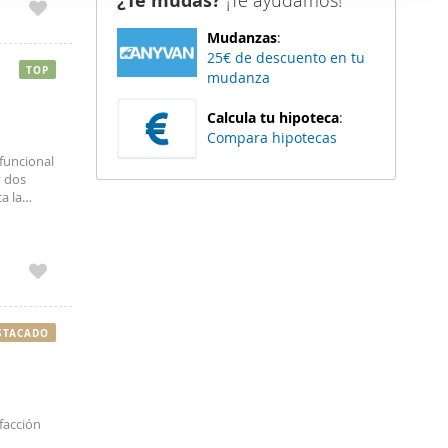
¿Te mudas?
¡Te ayudamos!
er funciones
Mudanzas
:
 haga del
25€ de descuento en tu
den
TOP
mudanza
r del uso
Calcula tu hipoteca
:
Compara hipotecas
funcional
y dos
a la
que
STACADO
facción