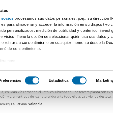
datos
 socios
procesamos sus datos personales, p.ej., su dirección I
Precio
Superficie
Habitaciones
Más filtros - 2
es para almacenar y acceder la información en su dispositivo co
nido personalizados, medición de publicidad y contenido, investi
Alquiler pisos Oriente Valencia
servicios. Tiene la opción de seleccionar quién usa sus datos y 
 o retirar su consentimiento en cualquier momento desde la Dec
Ordenación Enalqu
Menú de consentimiento.
siéramos:
0€
 sobre su ubicación geográfica que puede tener una precisión de
2
3m
4 Hab
2 Baños
tivo analizándolo activamente para buscar características específ
Preferencias
Estadística
Marketin
er piso ascensor Extramurs
ila vivienda exterior , amplia y luminosa en una de las arterias principales de
ia
, en Gran Vía Fernando el Católico, ubicada en una tercera planta con exc
sobre cómo se procesan sus datos personales y establezca su
ción y gran entrada de luz natural durante todo el día. La vivienda destaca
 de datos
. Puede cambiar o retirar su consentimiento en cualq
almente por su amplio salón-comedor, completamente exterior y con vistas 
ramurs, La Petxina,
Valencia
es.
an Vía, lo que aporta una sensación