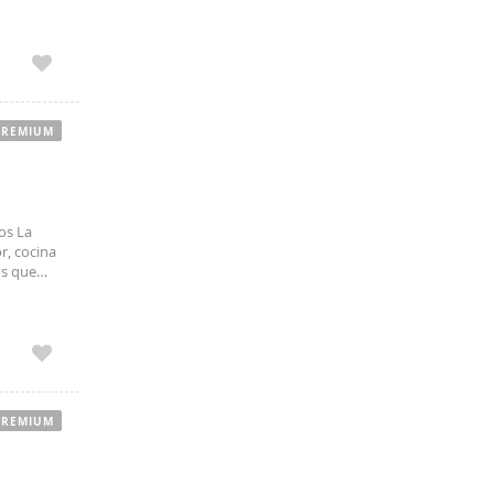
PREMIUM
os La
r, cocina
os que
es desde
PREMIUM