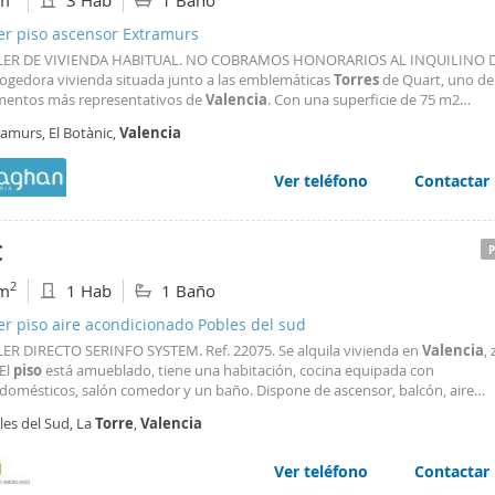
m
3 Hab
1 Baño
er piso ascensor Extramurs
LER DE VIVIENDA HABITUAL. NO COBRAMOS HONORARIOS AL INQUILINO D
cogedora vivienda situada junto a las emblemáticas
Torres
de Quart, uno de
ntos más representativos de
Valencia
. Con una superficie de 75 m2
tamente distribuidos, esta propiedad ofrece una excelente oportunidad tan
amurs, El Botànic,
Valencia
como para invertir en una de las zonas más demandadas de la ciudad
Ver teléfono
Contactar
€
2
m
1 Hab
1 Baño
er piso aire acondicionado Pobles del sud
ER DIRECTO SERINFO SYSTEM. Ref. 22075. Se alquila vivienda en
Valencia
,
 El
piso
está amueblado, tiene una habitación, cocina equipada con
odomésticos, salón comedor y un baño. Dispone de ascensor, balcón, aire
ionado y garaje. Alquiler 11 meses.
les del Sud, La
Torre
,
Valencia
Ver teléfono
Contactar