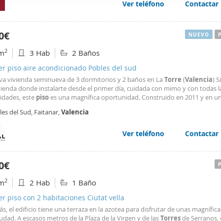
Ver teléfono
Contactar
web se usan para personalizar el contenido y los anuncios, ofrec
ar el tráfico. Además, compartimos información sobre el uso que
tners de redes sociales, publicidad y análisis web, quienes pue
0€
NUEVO
ación que les haya proporcionado o que hayan recopilado a parti
2
m
3 Hab
2 Baños
vicios.
er piso aire acondicionado Pobles del sud
iva vivienda seminueva de 3 dormitorios y 2 baños en La
Torre
(
Valencia
) S
vienda donde instalarte desde el primer día, cuidada con mimo y con todas l
dades, este
piso
es una magnífica oportunidad. Construido en 2011 y en u
servación impecable, ofrece una distribución muy cómoda con tres amplios
es del Sud, Faitanar,
Valencia
orios, dos baños completos, uno de ellos en suite
Ver teléfono
Contactar
0€
2
m
2 Hab
1 Baño
er piso con 2 habitaciones Ciutat vella
s, el edificio tiene una terraza en la azotea para disfrutar de unas magnífica
iudad. A escasos metros de la Plaza de la Virgen y de las
Torres
de Serranos, 