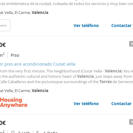
más emblemática de la ciudad, rodeada de todos los servicios y muy bien c
neas de autobuses para moverse por toda la ciudad. Si estás interesado en e
at Vella, El Carme,
Valencia
es en contactarnos. Estaremos encantados de atenderte. Contacta con nos
er más inmuebles similares. Nº AICAT: 8446
Ver teléfono
Contactar
encia
0€
2
m
Piso
er piso aire acondicionado Ciutat vella
rom the very first minute. The Neighborhood (Ciutat Vella -
Valencia
) You w
in the authentic cultural and historic heart of
Valencia
, just steps away from
Calle Caballeros and the picturesque surroundings of the
Torres
de Serrano
e la Virgen. You will be surrounded by exclusive local boutiques, charming caf
at Vella, El Carme,
Valencia
s, and some of the finest
Ver teléfono
Contactar
0€
2