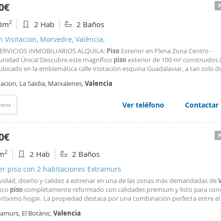
0€
2
0m
2 Hab
2 Baños
n Visitacion, Morvedre, València,
ERVICIOS INMOBILIARIOS ALQUILA:
Piso
Exterior en Plena Zona Centro -
unidad Única! Descubre este magnífico
piso
exterior de 100 m² construidos 
 ubicado en la emblemática calle Visitación esquina Guadalaviar, a tan solo d
 del río y con vistas directas a las icónicas
Torres
de Serranos. Una localiza
tacion, La Saïdia, Marxalenes,
Valencia
giada que te permite disfrutar del corazón
Ver teléfono
Contactar
encia
0€
2
m
2 Hab
2 Baños
er piso con 2 habitaciones Extramurs
ividad, diseño y calidez a estrenar en una de las zonas más demandadas de
ico
piso
completamente reformado con calidades premium y listo para conv
próximo hogar. La propiedad destaca por una combinación perfecta entre e
ectónico tradicional y un concepto moderno y funcional, donde las imponen
amurs, El Botànic,
Valencia
ra vistas recorren toda la vivienda