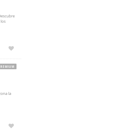
escubre
 los
to para
PREMIUM
 zona la