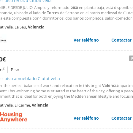
er piso terraza Ciutat vella
IBLE DESDE JULIO. Amplio y reformado
piso
en planta baja, está disponible
stancia, ubicado al lado de
Torres
de Serrano en el barrio medieval de Ciutat
da está compuesta por 4 dormitorios, dos baños completos, salón-comedor
ceso a terraza interior. También dispone de una cocina moderna y reformad
at Vella, La Seu,
Valencia
da con todos los electrodomésticos. Vivienda
Ver teléfono
Contactar
0€
2
m
Piso
er piso amueblado Ciutat vella
r the perfect balance of work and relaxation in this bright
Valencia
apartm
nt This welcoming home is situated in the heart of the city, offering a peac
ment that is ideal for both enjoying the Mediterranean lifestyle and focusi
work. The interior features a bright, sun-filled living area and a kitchen tha
at Vella, El Carme,
Valencia
quipped with all the necessary
Ver teléfono
Contactar