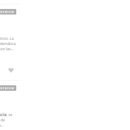
PREMIUM
ticos. La
blemática
con las
bergando
PREMIUM
ncia
, se
de
e