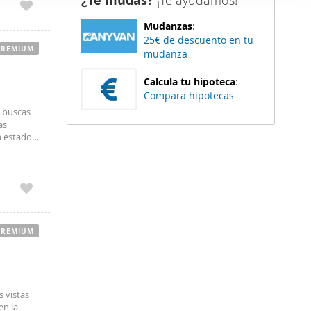
¿Te mudas?
¡Te ayudamos!
er funciones
Mudanzas
:
 haga del
25€ de descuento en tu
den
PREMIUM
mudanza
r del uso
Calcula tu hipoteca
:
Compara hipotecas
i buscas
as
n estado
PREMIUM
s vistas
en la