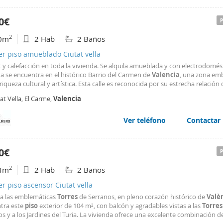
0€
2
0m
2 Hab
2 Baños
er piso amueblado Ciutat vella
t y calefacción en toda la vivienda. Se alquila amueblada y con electrodomés
a se encuentra en el histórico Barrio del Carmen de
Valencia
, una zona em
riqueza cultural y artística. Esta calle es reconocida por su estrecha relación 
 además la calle ha evolucionado hasta convertirse e un núcleo creativo, al
at Vella, El Carme,
Valencia
s talleres y estudios
Ver teléfono
Contactar
0€
2
4m
2 Hab
2 Baños
er piso ascensor Ciutat vella
 a las emblemáticas
Torres
de Serranos, en pleno corazón histórico de
Valè
tra este
piso
exterior de 104 m², con balcón y agradables vistas a las
Torres
s y a los Jardines del Turia. La vivienda ofrece una excelente combinación d