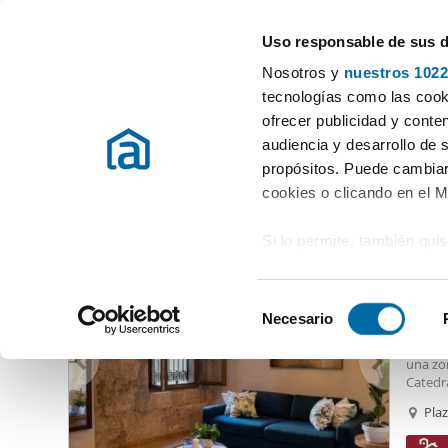
Uso responsable de sus 
Especialistas en pisos en alquiler
Nosotros y
nuestros 1022
Valencia
Elegir distrito
tecnologías como las cooki
ofrecer publicidad y conte
Inicio
Alquiler pisos Valencia / València
Alquiler pisos Valencia
audiencia y desarrollo de 
propósitos. Puede cambiar
Alquiler pisos Torres Torres Valencia
(61 viviendas)
cookies o clicando en el 
Si lo permite, también qui
1.80
Recopilar información
80
metros
S
Identificar su disposi
Necesario
Piso e
e
digitales)
Este i
l
una zo
Obtenga más información 
e
Catedra
preferencias en la
sección
urbana
c
Plaz
en la Declaración de cooki
mientr
c