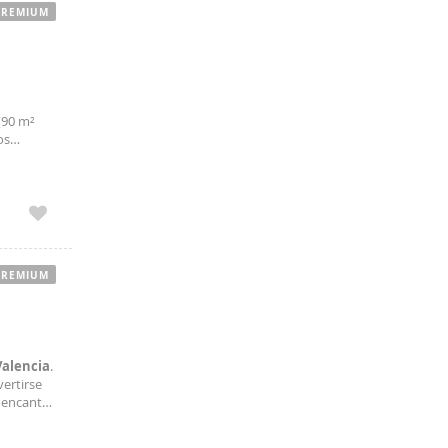
PREMIUM
(90 m²
os
ción
PREMIUM
Valencia
.
ertirse
l encanto
tes vigas