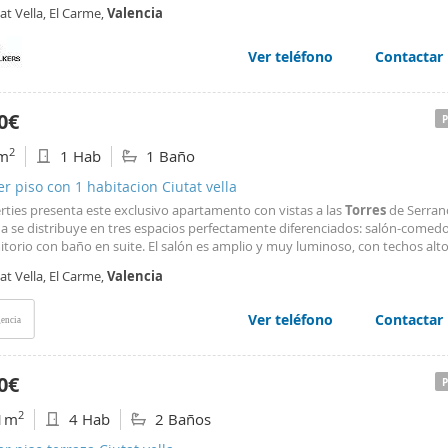
ud, luz natural y ubicación. Dispone de dos amplios dormitorios y dos baños
at Vella, El Carme,
Valencia
tos, con una distribución cómoda y funcional
Ver teléfono
Contactar
0€
2
m
1 Hab
1 Baño
er piso con 1 habitacion Ciutat vella
rties presenta este exclusivo apartamento con vistas a las
Torres
de Serran
da se distribuye en tres espacios perfectamente diferenciados: salón-comedo
itorio con baño en suite. El salón es amplio y muy luminoso, con techos alt
n una gran sensación de amplitud. Dispone de acceso a dos amplios balcon
at Vella, El Carme,
Valencia
e podr
Ver teléfono
Contactar
encia
0€
2
1m
4 Hab
2 Baños