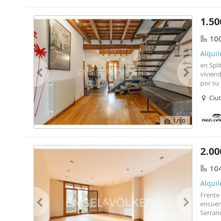
1.50
10
Alquil
en Spli
viviend
por su 
Fallas,
Ciut
diverso
1
/10
2.00
10
Alquil
Frente
encuen
Serrano