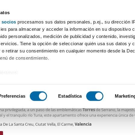
datos
 socios
procesamos sus datos personales, p.ej., su dirección I
Precio
Superficie
Habitaciones
Más filtros - 2
es para almacenar y acceder la información en su dispositivo co
nido personalizados, medición de publicidad y contenido, investi
Alquiler pisos Torres Torres Valencia
servicios. Tiene la opción de seleccionar quién usa sus datos y 
 o retirar su consentimiento en cualquier momento desde la Dec
Ordenación Enalqu
Menú de consentimiento.
siéramos:
0€
DE
 sobre su ubicación geográfica que puede tener una precisión de
2
m
1 Hab
1 Baño
tivo analizándolo activamente para buscar características específ
Preferencias
Estadística
Marketin
n Plaza de la Santa Creu, El Carme, València,
mpresionante
piso
de 60 m2 está listo para que te mudes de inmediato. Ubic
na privilegiada, a un paso de las emblemáticas
Torres
de Serrano, la majest
sobre cómo se procesan sus datos personales y establezca su
l y el tranquilo río Turia, este apartamento ofrece una experiencia única de 
 de datos
. Puede cambiar o retirar su consentimiento en cualq
. Disfruta de una habitación espaciosa con cama de 180x220 y baño privado
a De La Santa Creu, Ciutat Vella, El Carme,
Valencia
es.
as que el salón comedor independiente te brinda