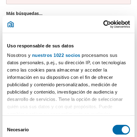
Más búsquedas...
alquiler pisos 600 euros Benimaclet
,
alquiler piso barato
Sant Isidre
,
alquiler pisos Reina Valencia
,
pisos alquiler
Torres De Quart
,
alquiler bajo Russafa
,
pisos alquiler Jaime
Roig Valencia
,
piso estudiantes La Petxina
,
pisos alquiler 800
euros Valencia
,
pisos alquiler Gran Via Fernando El Catolico
,
Uso responsable de sus datos
Nosotros y
nuestros 1022 socios
procesamos sus
Búsquedas similares a "Alquiler estudios Avda Blasco Ibañez
Valencia":
alquiler pisos La Creu Coberta
,
alquiler pisos Sant
datos personales, p.ej., su dirección IP, con tecnologías
Isidre
,
alquiler pisos Doctor Romagosa Valencia
,
alquiler
como las cookies para almacenar y acceder la
pisos Giorgeta - Jesus
,
alquiler piso barato Algirós
,
alquiler
información en su dispositivo con el fin de ofrecer
piso terraza Torrefiel
,
alquiler piso 4 habitaciones Patraix
,
publicidad y contenido personalizados, medición de
alquiler casas con encanto Valencia
,
alquiler loft diseño
publicidad y contenido, investigación de audiencia y
Valencia
,
alquiler pisos Chiva Valencia
.
desarrollo de servicios. Tiene la opción de seleccionar
quién usa sus datos y con qué propósitos. Puede
cambiar o retirar su consentimiento en cualquier
momento desde la Declaración de cookies o clicando en
S
¡Crea tu alerta!
el Menú de consentimiento.
Necesario
e
No dejes que te adelanten. Recibe en tu correo
todas