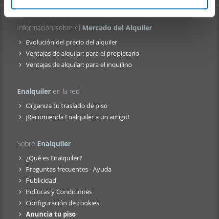
e
que les haya proporcionado o que hayan recopilado a
n
partir del uso que haya hecho de sus servicios.
Información sobre el
Mercado del Alquiler
t
o
Evolución del precio del alquiler
Ventajas de alquilar: para el propietario
Ventajas de alquilar: para el inquilino
Enalquiler
en la red
Organiza tu traslado de piso
¡Recomienda Enalquiler a un amigo!
Sobre
Enalquiler
¿Qué es Enalquiler?
Preguntas frecuentes - Ayuda
Publicidad
Políticas y Condiciones
Configuración de cookies
Anuncia tu piso