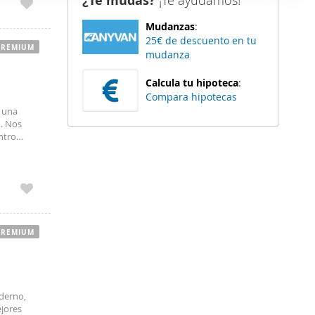
¿Te mudas?
¡Te ayudamos!
er funciones
Mudanzas
:
 haga del
25€ de descuento en tu
den
PREMIUM
mudanza
r del uso
Calcula tu hipoteca
:
Compara hipotecas
n una
d. Nos
ntro
Vicente
da cercana
PREMIUM
oderno,
ejores