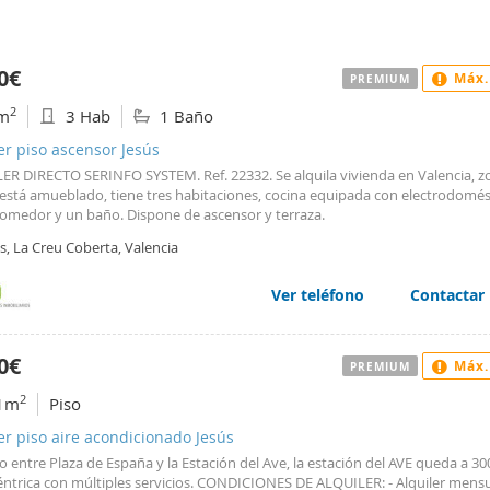
0€
Máx.
PREMIUM
2
m
3 Hab
1 Baño
er piso ascensor Jesús
ER DIRECTO SERINFO SYSTEM. Ref. 22332. Se alquila vivienda en Valencia, zo
 está amueblado, tiene tres habitaciones, cocina equipada con electrodomés
comedor y un baño. Dispone de ascensor y terraza.
s, La Creu Coberta, Valencia
Ver teléfono
Contactar
0€
Máx.
PREMIUM
2
1m
Piso
er piso aire acondicionado Jesús
 entre Plaza de España y la Estación del Ave, la estación del AVE queda a 3
éntrica con múltiples servicios. CONDICIONES DE ALQUILER: - Alquiler mensu