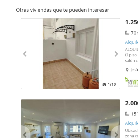
Otras viviendas que te pueden interesar
1.25
70
Alquil
ALQUIL
El piso
salón 
Jesú
1
/10
2.00
15
Alquil
Ubicado
zona c