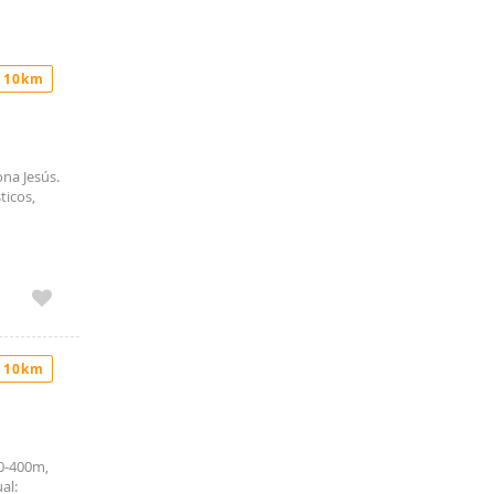
 10km
na Jesús.
ticos,
 10km
00-400m,
al: