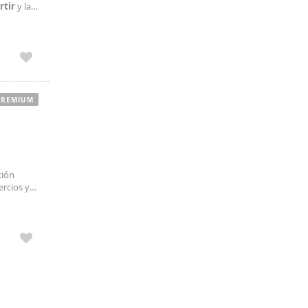
rtir
y la
dad del
PREMIUM
ción
ercios y