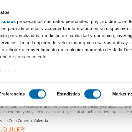
datos
 socios
procesamos sus datos personales, p.ej., su dirección I
Precio
Superficie
Habitaciones
Más filtros - 2
es para almacenar y acceder la información en su dispositivo co
nido personalizados, medición de publicidad y contenido, investi
Alquiler pisos San Vicente Martir Valencia
servicios. Tiene la opción de seleccionar quién usa sus datos y 
 o retirar su consentimiento en cualquier momento desde la Dec
Ordenación Enalqu
Menú de consentimiento.
siéramos:
0€
 sobre su ubicación geográfica que puede tener una precisión de
2
m
2 Hab
1 Baño
tivo analizándolo activamente para buscar características específ
Preferencias
Estadística
Marketin
er piso aire acondicionado y ascensor Jesús
ico
piso
en
San
Vicente
Mártir
, a cinco minutos del Hospital La Fe. Consta
orios, salón con cocina office completamente amueblada y equipada y un b
sobre cómo se procesan sus datos personales y establezca su
da es exterior y muy luminosa, se entrega semi-amueblada, tiene suelos de 
 de datos
. Puede cambiar o retirar su consentimiento en cualq
condicionado por conductos. No se admiten mascotas. Ubicada en zona con 
s, La Creu Coberta, Valencia
os.
es.