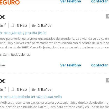
Ver teléfono
Contactar
web se usan para personalizar el contenido y los anuncios, ofrec
ar el tráfico. Además, compartimos información sobre el uso que
tners de redes sociales, publicidad y análisis web, quienes pue
0€
ación que les haya proporcionado o que hayan recopilado a parti
2
2m
3 Hab
2 Baños
vicios.
er piso garaje y piscina Jesús
enos para verlo, estaremos encantados de atenderle. La vivienda se ubica e
anquila y a la vez está perfectamente comunicada con el centro de la ciuda
os al barrio de
Sant
Marcellí - Jesús, donde a pocos minutos tenemos un ce
al, supermercados, fruterías, panaderías, cafeterías. Próxima a la calle
San
s, Camí Real, Valencia
. Cuenta con varias paradas de autobuses a menos de 50 metros y una sali
ta a la autovía V-30. Próxima al Hospital La Fe.
Ver teléfono
Contactar
0€
2
8m
3 Hab
3 Baños
er piso amueblado terraza Ciutat vella
& Völkers presenta en exclusiva este espectacular ático dúplex de diseño m
 superficie construida de 148 m2, listo para entrar a vivir y en una de las m