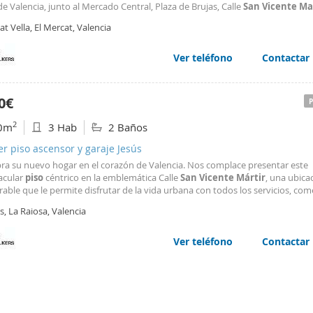
e Valencia, junto al Mercado Central, Plaza de Brujas, Calle
San
Vicente
Ma
el Ayuntamiento. Un gran hall nos da la bienvenida a esta magnífica propie
at Vella, El Mercat, Valencia
18 con muy buenas calidades
Ver teléfono
Contactar
0€
2
0m
3 Hab
2 Baños
er piso ascensor y garaje Jesús
ra su nuevo hogar en el corazón de Valencia. Nos complace presentar este
acular
piso
céntrico en la emblemática Calle
San
Vicente
Mártir
, una ubica
able que le permite disfrutar de la vida urbana con todos los servicios, com
rte a un paso. La vivienda se caracteriza por su excelente luz natural y una
s, La Raiosa, Valencia
bución óptima, y ha sido recientemente reformada
Ver teléfono
Contactar