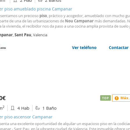
0m
2 Hab
2 Baños
ler piso amueblado piscina Campanar
esentamos un precioso
piso
, práctico y acogedor, amueblado con mucho gu
parte de una de las urbanizaciones de
Nou
Campanar
más demandadas. N
a la vivienda, el recibidor nos da paso a una cocina amplia provista de suelo 
co, equipada con todos los electrodomésticos y que al fondo dispone de una
mpanar
,
Sant
Pau
, Valencia
do por el pasillo, destacan los ventanales
Ver teléfono
Contactar
0€
Máx.
TOP
2
m
4 Hab
1 Baño
ler piso ascensor Campanar
senta una excelente oportunidad de alquilar un espacioso piso en la codici
panar - Sant Pau, en la vibrante ciudad de Valencia. Este inmueble ofrece u