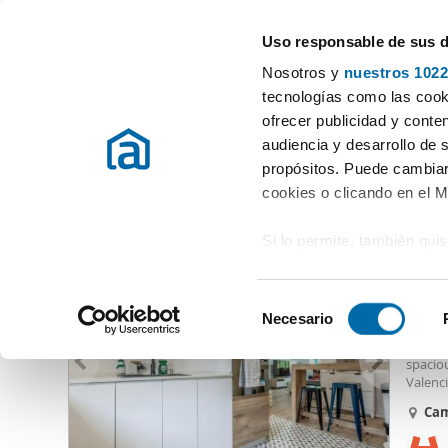
Uso responsable de sus 
Especialistas en pisos en alquiler
Nosotros y
nuestros 1022
Valencia
Elegir distrito
tecnologías como las cooki
ofrecer publicidad y conte
Inicio
Alquiler pisos Valencia / València
Alquiler pisos Valencia
audiencia y desarrollo de 
propósitos. Puede cambiar
Alquiler pisos Nou Campanar (san Pau) Valencia
(5 vivien
cookies o clicando en el 
Si lo permite, también qui
1.80
Recopilar información
10
metros
S
Identificar su disposi
Necesario
Alqui
e
digitales)
Spacio
l
spacio
Obtenga más información 
e
Valenci
preferencias en la
sección
profess
c
Ca
en la Declaración de cooki
city''s
c