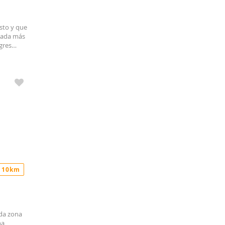
sto y que
ada más
gres
 galería.
 10km
ada zona
na