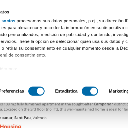
datos
 socios
procesamos sus datos personales, p.ej., su dirección I
Precio
Superficie
Habitaciones
Más filtros - 2
es para almacenar y acceder la información en su dispositivo co
nido personalizados, medición de publicidad y contenido, investi
Alquiler pisos Nou Campanar (san Pau) Valencia
servicios. Tiene la opción de seleccionar quién usa sus datos y 
 o retirar su consentimiento en cualquier momento desde la Dec
Ordenación Enalqu
das)
Menú de consentimiento.
siéramos:
0€
 sobre su ubicación geográfica que puede tener una precisión de
2
8m
Piso
tivo analizándolo activamente para buscar características específ
Preferencias
Estadística
Marketin
ler piso amueblado Campanar
us 3-Bedroom Apartment with Large Balcony in
Campanar
Discover this br
us 108 m2 fully furnished apartment in the sought-after
Campanar
district 
sobre cómo se procesan sus datos personales y establezca su
a. Located on the 3rd floor (no lift), this well-maintained home is ideal for fam
 de datos
. Puede cambiar o retirar su consentimiento en cualq
ionals, or anyone looking for a comfortable, move-in-ready property in one
mpanar
,
Sant
Pau
, Valencia
es.
 most convenient residential