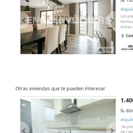
10
Alqui
Les pr
forma 
entrar 
cerámi
Ca
Avanzan
1
/40
Otras viviendas que te pueden interesar
1.40
80
Alqui
Se pre
de Cam