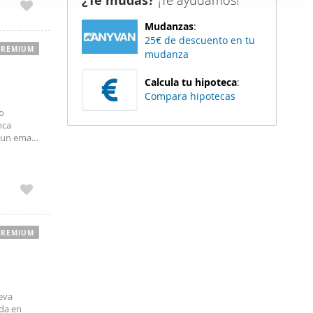
¿Te mudas?
¡Te ayudamos!
er funciones
Mudanzas
:
 haga del
25€ de descuento en tu
den
PREMIUM
mudanza
r del uso
Calcula tu hipoteca
:
Compara hipotecas
o
nca
 un email,
eble está
PREMIUM
eva
ida en