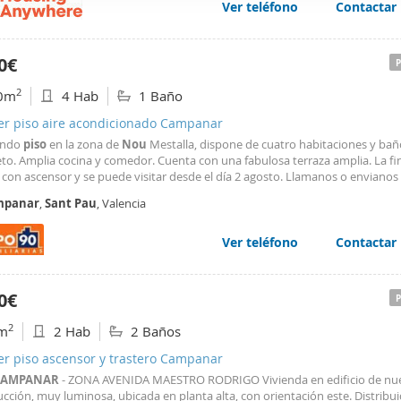
Ver teléfono
Contactar
web se usan para personalizar el contenido y los anuncios, ofrec
ar el tráfico. Además, compartimos información sobre el uso que
tners de redes sociales, publicidad y análisis web, quienes pue
0€
ación que les haya proporcionado o que hayan recopilado a parti
2
0m
4 Hab
1 Baño
vicios.
ler piso aire acondicionado Campanar
endo
piso
en la zona de
Nou
Mestalla, dispone de cuatro habitaciones y bañ
to. Amplia cocina y comedor. Cuenta con una fabulosa terraza amplia. La fi
con ascensor y se puede visitar desde el día 2 agosto. Llamanos o envianos
s asesores comerciales te asesoran en la eleccion de tu vivienda. Este inmu
mpanar
,
Sant
Pau
, Valencia
 a cambios de precio o retirada del mercado
Ver teléfono
Contactar
0€
2
m
2 Hab
2 Baños
er piso ascensor y trastero Campanar
CAMPANAR
- ZONA AVENIDA MAESTRO RODRIGO Vivienda en edificio de nu
cción, muy luminosa, ubicada en planta alta, con orientación este. Distribu