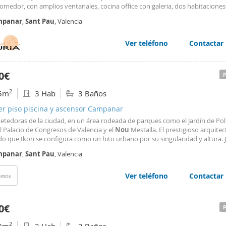
omedor, con amplios ventanales, cocina office con galeria, dos habitaciones
uno de ellos incorporados en la habitación principal. Excelentes calidades: 
mpanar
,
Sant
Pau
, Valencia
. Aire acondicionado por conductos con bomba
Ver teléfono
Contactar
0€
2
5m
3 Hab
3 Baños
er piso piscina y ascensor Campanar
tedoras de la ciudad, en un área rodeada de parques como el Jardín de Polí
l Palacio de Congresos de Valencia y el
Nou
Mestalla. El prestigioso arquitec
o que Ikon se configura como un hito urbano por su singularidad y altura. J
otel Meliá Valencia, situada al otro lado de la avenida, conforma una puerta
mpanar
,
Sant
Pau
, Valencia
Ver teléfono
Contactar
encia
0€
2