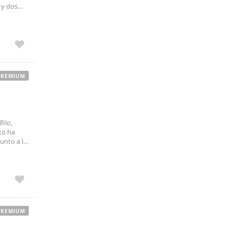
 y dos
Suelo de
PREMIUM
filo,
to ha
unto a la
 de
PREMIUM