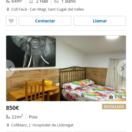
64m
2 Hab
1 Baño
Coll Favà - Can Magí, Sant Cugat del Valles
Contactar
Llamar
1
/10
850€
DESTACADO
2
22m
Piso
Collblanc, L' Hospitalet de Llobregat