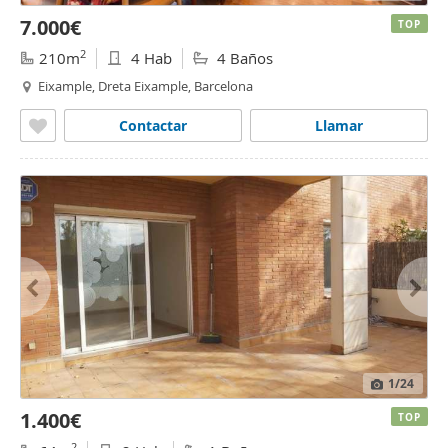
7.000€
TOP
2
210m
4 Hab
4 Baños
Eixample, Dreta Eixample, Barcelona
Contactar
Llamar
1
/24
1.400€
TOP
2