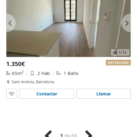
1
/12
1.350€
DESTACADO
2
65m
2 Hab
1 Baño
Sant Andreu, Barcelona
Contactar
Llamar
1
de 68