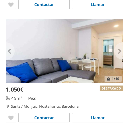
Contactar
Llamar
1
/10
1.050€
DESTACADO
2
45m
Piso
Sants / Monjuïc, Hostafrancs, Barcelona
Contactar
Llamar