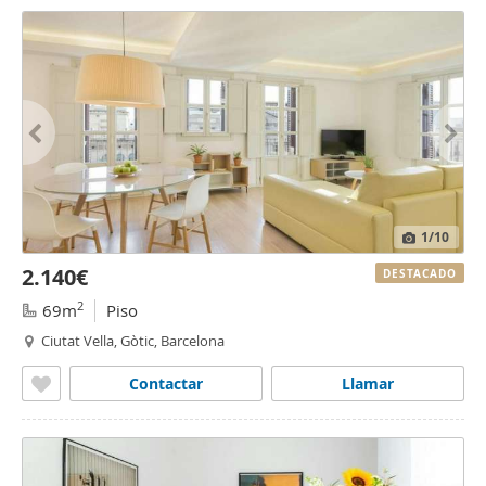
1
/10
2.140€
DESTACADO
2
69m
Piso
Ciutat Vella, Gòtic, Barcelona
Contactar
Llamar