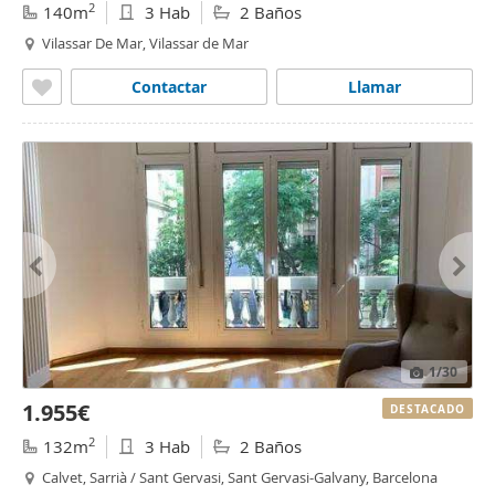
2
140m
3 Hab
2 Baños
Vilassar De Mar, Vilassar de Mar
Contactar
Llamar
1
/30
1.955€
DESTACADO
2
132m
3 Hab
2 Baños
Calvet, Sarrià / Sant Gervasi, Sant Gervasi-Galvany, Barcelona