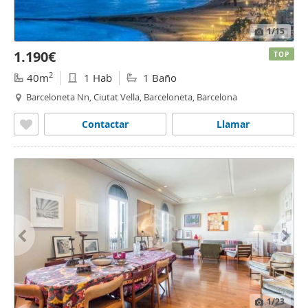
1
/15
1.190€
TOP
2
40m
1 Hab
1 Baño
Barceloneta Nn, Ciutat Vella, Barceloneta, Barcelona
Contactar
Llamar
1
/23