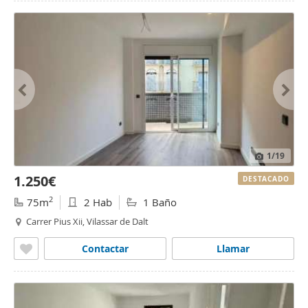
1
/19
1.250€
DESTACADO
2
75m
2 Hab
1 Baño
Carrer Pius Xii, Vilassar de Dalt
Contactar
Llamar