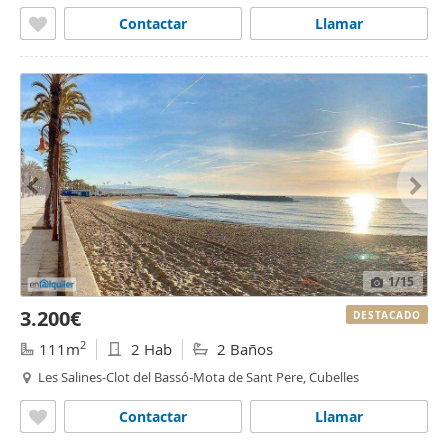
Contactar
Llamar
1
/15
3.200€
DESTACADO
2
111m
2 Hab
2 Baños
Les Salines-Clot del Bassó-Mota de Sant Pere, Cubelles
Contactar
Llamar