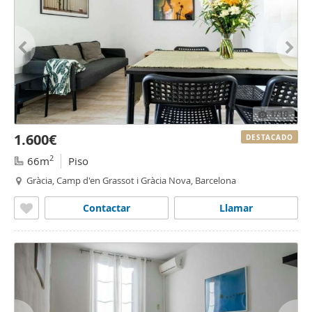
1
/10
1.600€
DESTACADO
2
66m
Piso
Gràcia, Camp d'en Grassot i Gràcia Nova, Barcelona
Contactar
Llamar