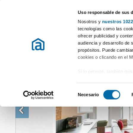
Uso responsable de sus 
Especialistas en pisos en alquiler
Nosotros y
nuestros 1022
Pisos alquiler Barcelona
Alquiler Pisos Barcelona (capital)
Alquiler
tecnologías como las cooki
ofrecer publicidad y conte
audiencia y desarrollo de 
propósitos. Puede cambiar
cookies o clicando en el 
Si lo permite, también qui
Recopilar información
metros
S
Identificar su disposi
Necesario
e
digitales)
l
Obtenga más información 
e
preferencias en la
sección
c
en la Declaración de cooki
c