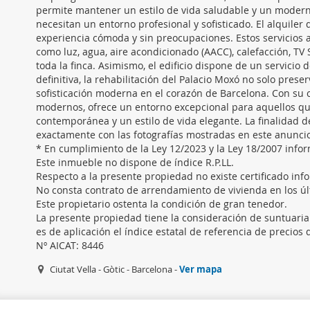
permite mantener un estilo de vida saludable y un moderno
necesitan un entorno profesional y sofisticado. El alquile
experiencia cómoda y sin preocupaciones. Estos servicios 
como luz, agua, aire acondicionado (AACC), calefacción, TV
toda la finca. Asimismo, el edificio dispone de un servicio
definitiva, la rehabilitación del Palacio Moxó no solo pres
sofisticación moderna en el corazón de Barcelona. Con su co
modernos, ofrece un entorno excepcional para aquellos qu
contemporánea y un estilo de vida elegante. La finalidad d
exactamente con las fotografías mostradas en este anunc
* En cumplimiento de la Ley 12/2023 y la Ley 18/2007 inf
Este inmueble no dispone de índice R.P.LL.
Respecto a la presente propiedad no existe certificado info
No consta contrato de arrendamiento de vivienda en los úl
Este propietario ostenta la condición de gran tenedor.
La presente propiedad tiene la consideración de suntuaria 
es de aplicación el índice estatal de referencia de precios d
Nº AICAT: 8446
Ciutat Vella - Gòtic - Barcelona -
Ver mapa