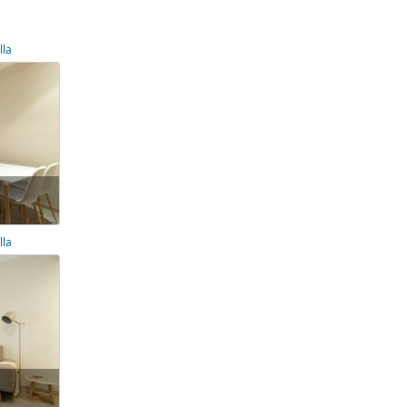
lla
lla