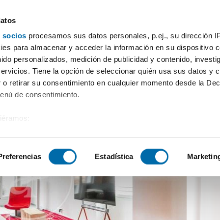
datos
 socios
procesamos sus datos personales, p.ej., su dirección I
 piso ascensor Ciutat vella
es para almacenar y acceder la información en su dispositivo co
nido personalizados, medición de publicidad y contenido, investi
servicios. Tiene la opción de seleccionar quién usa sus datos y 
 o retirar su consentimiento en cualquier momento desde la Dec
Menú de consentimiento.
siéramos:
 sobre su ubicación geográfica que puede tener una precisión de
tivo analizándolo activamente para buscar características específ
Preferencias
Estadística
Marketin
sobre cómo se procesan sus datos personales y establezca su
 de datos
. Puede cambiar o retirar su consentimiento en cualq
es.