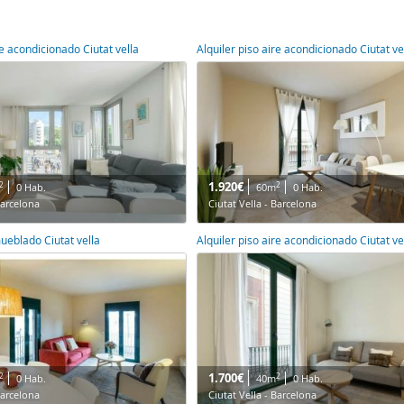
re acondicionado Ciutat vella
Alquiler piso aire acondicionado Ciutat ve
1.920€
2
2
0 Hab.
60m
0 Hab.
Barcelona
Ciutat Vella - Barcelona
mueblado Ciutat vella
Alquiler piso aire acondicionado Ciutat ve
1.700€
2
2
0 Hab.
40m
0 Hab.
Barcelona
Ciutat Vella - Barcelona