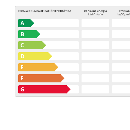
ESCALA DE LA CALIFICACIÓN ENERGÉTICA
Consumo energía
Emision
2
2
kWh/m
año
kgCO
/m
2
A
B
C
D
E
F
G