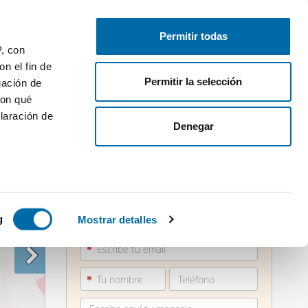
Publica gratis
Inicia sesión
Permitir todas
P, con
n el fin de
Permitir la selección
gación de
con qué
laración de
Denegar
 varios
936 16...
icas (huellas
g
Mostrar detalles
Ver teléfono
s
uier momento