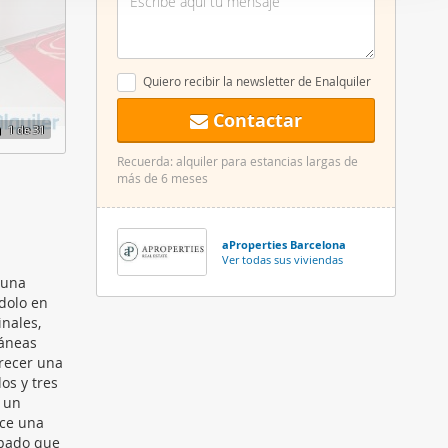
er funciones
 haga del
den
Quiero recibir la newsletter de Enalquiler
r del uso
Contactar
1
de 31
Recuerda: alquiler para estancias largas de
más de 6 meses
aProperties Barcelona
Ver todas sus viviendas
 una
dolo en
nales,
ráneas
frecer una
os y tres
o un
ece una
ipado que