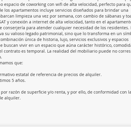
 espacio de coworking con wifi de alta velocidad, perfecto para q
r de los apartamentos incluye servicios diseñados para brindar una
abarcan limpieza una vez por semana, con cambio de sábanas y toal
 SAT y conexión a internet de alta velocidad, tanto en el apartamen
 de conserjería para atender cualquier necesidad de los residentes.
erva su valioso legado patrimonial, sino que lo transforma en un sí
mbinación única de historia, lujo, servicios exclusivos y espacios
e buscan vivir en un espacio que aúna carácter histórico, comodi
el contrato es temporal. La realidad del mobiliario puede no corr
io.
ormamos que:
rmativo estatal de referencia de precios de alquiler.
timos 5 años.
por razón de superficie y/o renta, y por ello, de conformidad con l
e alquiler.