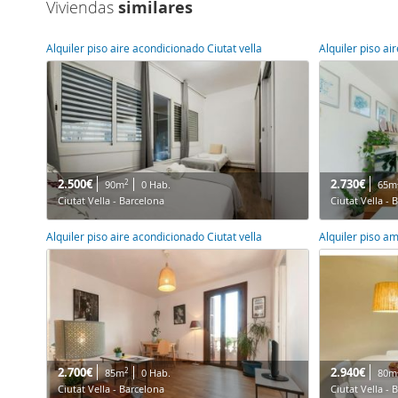
Viviendas
similares
Alquiler piso aire acondicionado Ciutat vella
Alquiler piso ai
2.500€
2.730€
2
90m
0 Hab.
65m
Ciutat Vella - Barcelona
Ciutat Vella - 
Alquiler piso aire acondicionado Ciutat vella
Alquiler piso a
2.700€
2.940€
2
85m
0 Hab.
80m
Ciutat Vella - Barcelona
Ciutat Vella - 