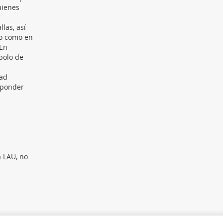
uienes
las, así
to como en
 En
mbolo de
dad
esponder
a LAU, no