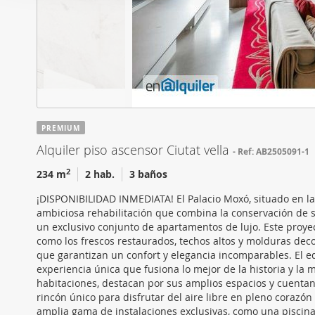
i
Las cookies de este sitio 
ó
de redes sociales y analiz
n
sitio web con nuestros par
d
combinarla con otra inform
e
que haya hecho de sus ser
c
o
n
PREMIUM
s
Alquiler piso ascensor Ciutat vella
Ref: AB2505091-1
e
n
2
234 m
2 hab.
3 baños
t
¡DISPONIBILIDAD INMEDIATA! El Palacio Moxó, situado en la 
i
ambiciosa rehabilitación que combina la conservación de s
m
un exclusivo conjunto de apartamentos de lujo. Este proy
i
como los frescos restaurados, techos altos y molduras deco
que garantizan un confort y elegancia incomparables. El ed
e
experiencia única que fusiona lo mejor de la historia y la
n
habitaciones, destacan por sus amplios espacios y cuenta
t
rincón único para disfrutar del aire libre en pleno corazó
o
amplia gama de instalaciones exclusivas, como una piscin