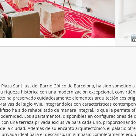
web se usan para personalizar el contenido y los anuncios, ofrec
ar el tráfico. Además, compartimos información sobre el uso que
tners de redes sociales, publicidad y análisis web, quienes pue
ación que les haya proporcionado o que hayan recopilado a parti
vicios.
Plaza Sant Just del Barrio Gótico de Barcelona, ha sido sometido a
u riqueza histórica con una modernización excepcional, convirtién
ecto ha preservado cuidadosamente elementos arquitectónicos origi
rativas del siglo XVIII, integrándolos con características contempo
ificio ha sido rehabilitado de manera integral, lo que le permite o
 modernidad. Los apartamentos, disponibles en configuraciones de d
n con una terraza privada exclusiva para cada uno, proporcionand
n de la ciudad. Además de su encanto arquitectónico, el palacio ofr
a privada ideal para el descanso, un gimnasio completamente equ