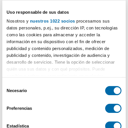
3.850€
PREMIUM
2
150m
3 Hab
2 Baños
Uso responsable de sus datos
Ciutat Vella, Gòtic,
Barcelona
Nosotros y
nuestros 1022 socios
procesamos sus
datos personales, p.ej., su dirección IP, con tecnologías
Contactar
Llamar
como las cookies para almacenar y acceder la
información en su dispositivo con el fin de ofrecer
publicidad y contenido personalizados, medición de
publicidad y contenido, investigación de audiencia y
desarrollo de servicios. Tiene la opción de seleccionar
quién usa sus datos y con qué propósitos. Puede
cambiar o retirar su consentimiento en cualquier
momento desde la Declaración de cookies o clicando en
S
el Menú de consentimiento.
Necesario
e
l
Si lo permite, también quisiéramos:
1
/38
e
Preferencias
Recopilar información sobre su ubicación geográfica
c
2.250€
PREMIUM
que puede tener una precisión de varios metros
c
2
80m
2 Hab
2 Baños
Identificar su dispositivo analizándolo activamente
i
Estadística