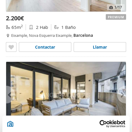
1
/17
2.200€
PREMIUM
2
65m
2 Hab
1 Baño
Eixample, Nova Esquerra Eixample,
Barcelona
Contactar
Llamar
1
/40