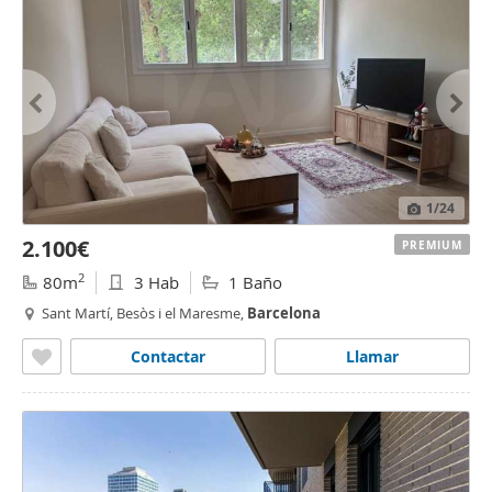
1
/24
2.100€
PREMIUM
2
80m
3 Hab
1 Baño
Sant Martí, Besòs i el Maresme,
Barcelona
Contactar
Llamar