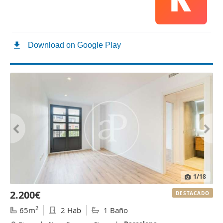
1
/18
2.200€
DESTACADO
2
65m
2 Hab
1 Baño