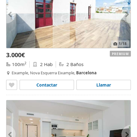
1
/18
3.000€
PREMIUM
2
100m
2 Hab
2 Baños
Eixample, Nova Esquerra Eixample,
Barcelona
Contactar
Llamar