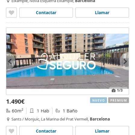
Eixample, Nova Esquerra Eixample,
Barcelona
Contactar
Llamar
1
/3
1.490€
NUEVO
PREMIUM
2
60m
1 Hab
1 Baño
Sants / Monjuïc, La Marina del Prat Vermell,
Barcelona
Contactar
Llamar