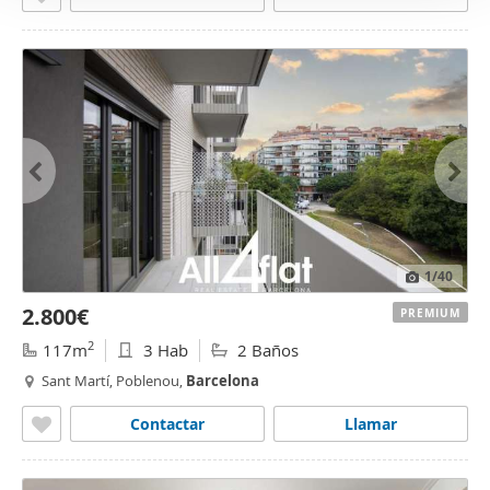
1
/40
2.800€
PREMIUM
2
117m
3 Hab
2 Baños
Sant Martí, Poblenou,
Barcelona
Contactar
Llamar