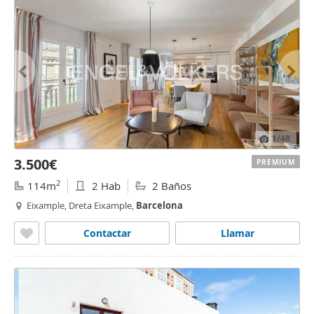
1
/48
3.500€
PREMIUM
2
114m
2 Hab
2 Baños
Eixample, Dreta Eixample,
Barcelona
Contactar
Llamar