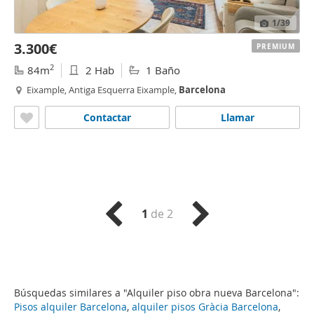
1
/39
3.300€
PREMIUM
2
84m
2 Hab
1 Baño
Eixample, Antiga Esquerra Eixample,
Barcelona
Contactar
Llamar
1
de 2
Búsquedas similares a "Alquiler piso obra nueva Barcelona":
Pisos alquiler Barcelona
,
alquiler pisos Gràcia Barcelona
,