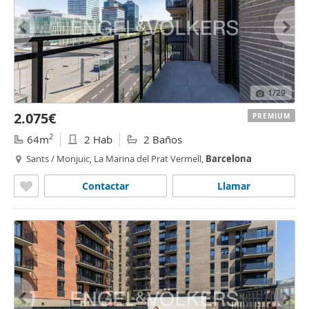
1
/29
2.075€
PREMIUM
2
64m
2 Hab
2 Baños
Sants / Monjuïc, La Marina del Prat Vermell,
Barcelona
Contactar
Llamar