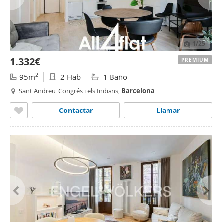
1
/25
1.332€
PREMIUM
2
95m
2 Hab
1 Baño
Sant Andreu, Congrés i els Indians,
Barcelona
Contactar
Llamar