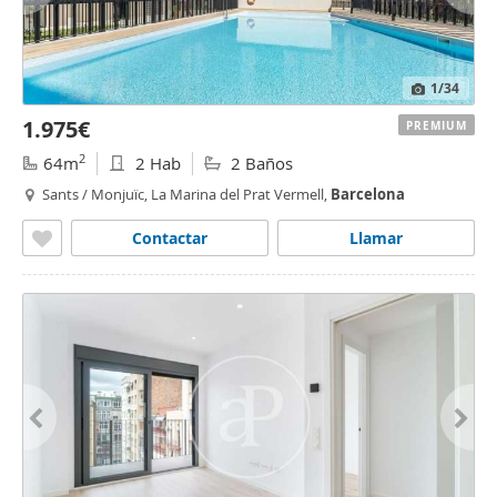
1
/34
1.975€
PREMIUM
2
64m
2 Hab
2 Baños
Sants / Monjuïc, La Marina del Prat Vermell,
Barcelona
Contactar
Llamar