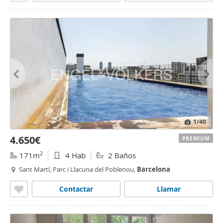
1
/40
4.650€
PREMIUM
2
171m
4 Hab
2 Baños
Sant Martí, Parc i Llacuna del Poblenou,
Barcelona
Contactar
Llamar