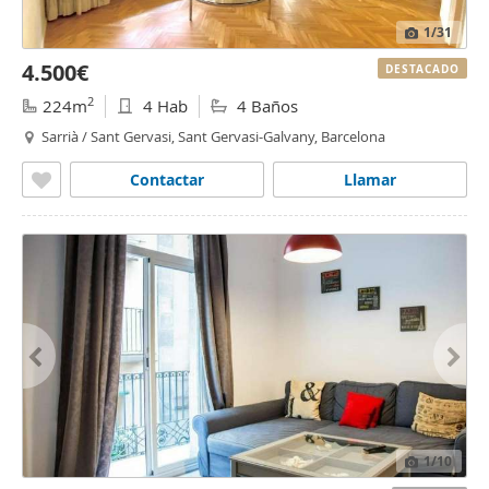
1
/31
4.500€
DESTACADO
2
224m
4 Hab
4 Baños
Sarrià / Sant Gervasi, Sant Gervasi-Galvany, Barcelona
Contactar
Llamar
1
/10