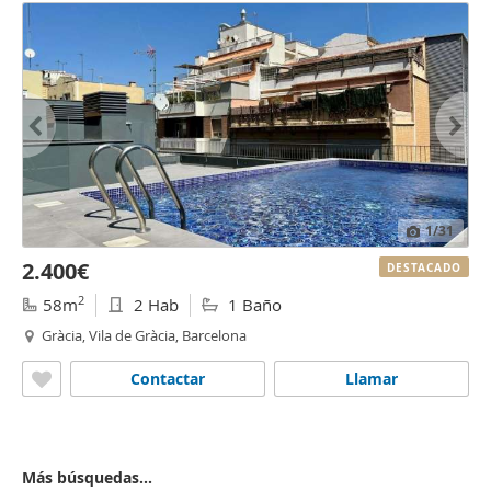
1
/31
2.400€
DESTACADO
2
58m
2 Hab
1 Baño
Gràcia, Vila de Gràcia, Barcelona
Contactar
Llamar
Más búsquedas...