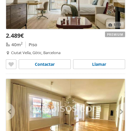
1
/10
2.489€
PREMIUM
2
40m
Piso
Ciutat Vella, Gòtic, Barcelona
Contactar
Llamar