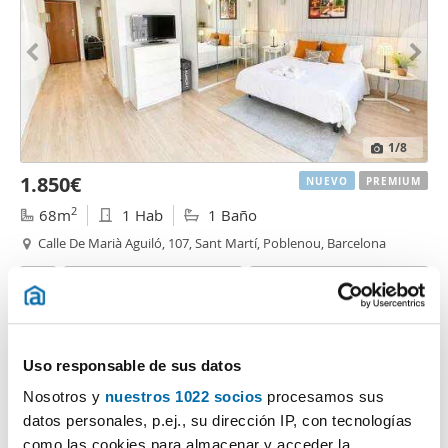
1
/8
1.850€
NUEVO
PREMIUM
2
68m
1 Hab
1 Baño
Calle De Marià Aguiló, 107, Sant Martí, Poblenou, Barcelona
Contactar
Llamar
Uso responsable de sus datos
Nosotros y
nuestros 1022 socios
procesamos sus
datos personales, p.ej., su dirección IP, con tecnologías
como las cookies para almacenar y acceder la