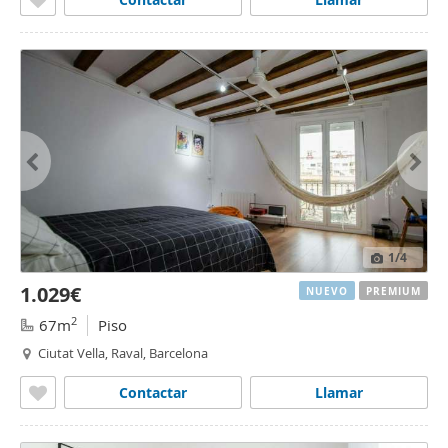
1
/4
1.029€
NUEVO
PREMIUM
2
67m
Piso
Ciutat Vella, Raval, Barcelona
Contactar
Llamar