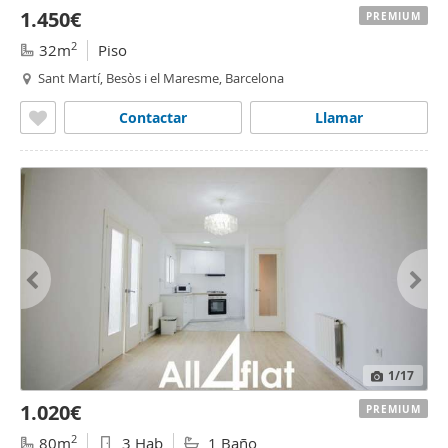
1.450€
PREMIUM
2
32m
Piso
Sant Martí, Besòs i el Maresme, Barcelona
Contactar
Llamar
1
/17
1.020€
PREMIUM
2
80m
3 Hab
1 Baño