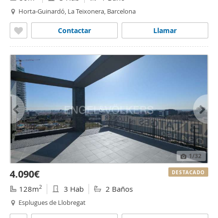
Horta-Guinardó, La Teixonera, Barcelona
Contactar
Llamar
1
/32
4.090€
DESTACADO
2
128m
3 Hab
2 Baños
Esplugues de Llobregat