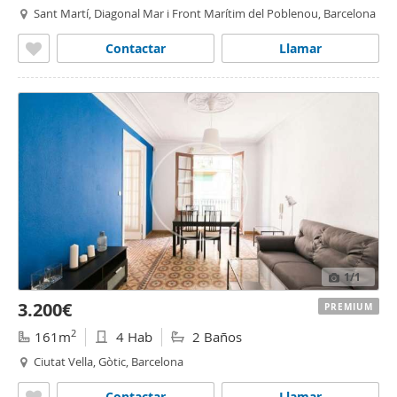
Sant Martí, Diagonal Mar i Front Marítim del Poblenou, Barcelona
Contactar
Llamar
1
/1
3.200€
PREMIUM
2
161m
4 Hab
2 Baños
Ciutat Vella, Gòtic, Barcelona
Contactar
Llamar