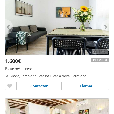
1
/10
1.600€
PREMIUM
2
66m
Piso
Gràcia, Camp d'en Grassot i Gràcia Nova, Barcelona
Contactar
Llamar