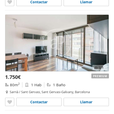
Contactar
Llamar
1
/1
1.750€
PREMIUM
2
80m
1 Hab
1 Baño
Sarrià / Sant Gervasi, Sant Gervasi-Galvany, Barcelona
Contactar
Llamar