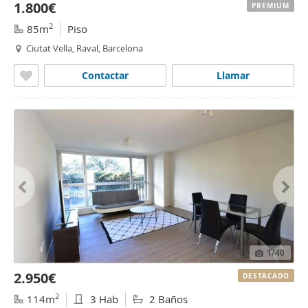
1.800€
PREMIUM
2
85m
Piso
Ciutat Vella, Raval, Barcelona
Contactar
Llamar
1
/40
2.950€
DESTACADO
2
114m
3 Hab
2 Baños