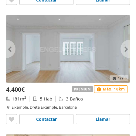
1
/7
4.400€
Máx. 10km
PREMIUM
2
181m
5 Hab
3 Baños
Eixample, Dreta Eixample, Barcelona
Contactar
Llamar