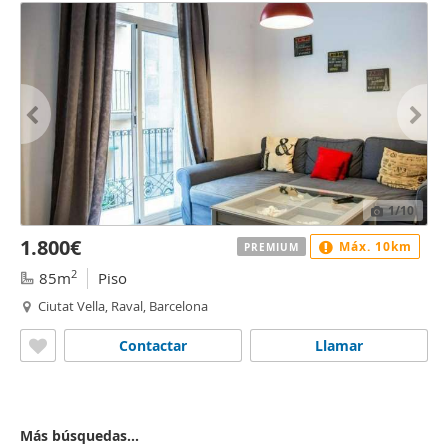
1
/10
1.800€
Máx. 10km
PREMIUM
2
85m
Piso
Ciutat Vella, Raval, Barcelona
Contactar
Llamar
Más búsquedas...