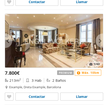
Contactar
Llamar
1
/40
7.800€
Máx. 10km
PREMIUM
2
213m
3 Hab
2 Baños
Eixample, Dreta Eixample, Barcelona
Contactar
Llamar