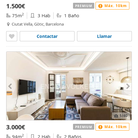
1.500€
Máx. 10km
PREMIUM
2
75m
3 Hab
1 Baño
Ciutat Vella, Gòtic, Barcelona
Contactar
Llamar
1
/40
3.000€
Máx. 10km
PREMIUM
2
94m
2 Hab
2 Baños