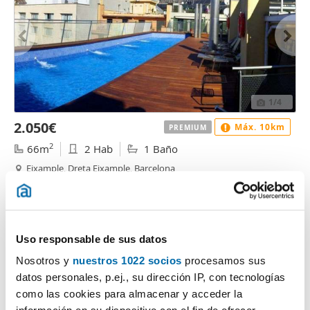
1
/4
2.050€
Máx. 10km
PREMIUM
2
66m
2 Hab
1 Baño
Eixample, Dreta Eixample, Barcelona
Contactar
Llamar
Uso responsable de sus datos
Nosotros y
nuestros 1022 socios
procesamos sus
datos personales, p.ej., su dirección IP, con tecnologías
como las cookies para almacenar y acceder la