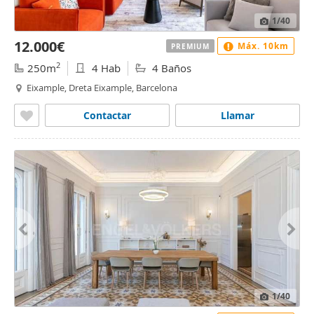
1
/40
12.000€
Máx. 10km
PREMIUM
2
250m
4 Hab
4 Baños
Eixample, Dreta Eixample, Barcelona
Contactar
Llamar
1
/40