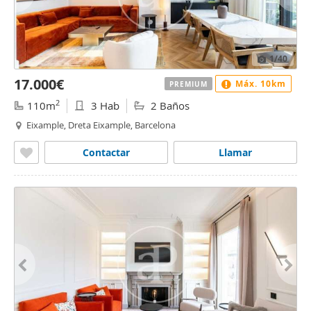
1
/40
17.000€
Máx. 10km
PREMIUM
2
110m
3 Hab
2 Baños
Eixample, Dreta Eixample, Barcelona
Contactar
Llamar