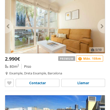
1
/10
2.990€
Máx. 10km
PREMIUM
2
80m
Piso
Eixample, Dreta Eixample, Barcelona
Contactar
Llamar