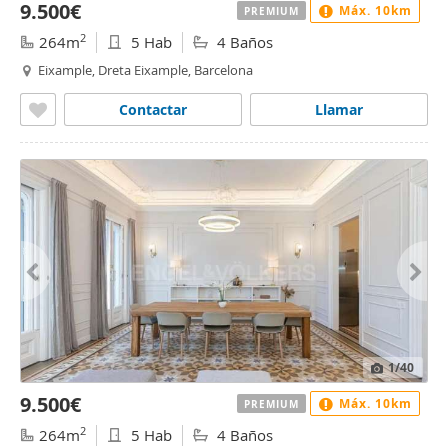
9.500€
Máx. 10km
PREMIUM
2
264m
5 Hab
4 Baños
Eixample, Dreta Eixample, Barcelona
Contactar
Llamar
1
/40
9.500€
Máx. 10km
PREMIUM
2
264m
5 Hab
4 Baños