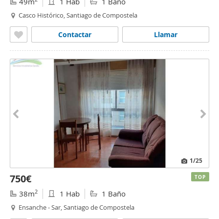
49m
1 Hab
1 Baño
Casco Histórico, Santiago de Compostela
Contactar
Llamar
1
/25
750€
TOP
2
38m
1 Hab
1 Baño
Ensanche - Sar, Santiago de Compostela