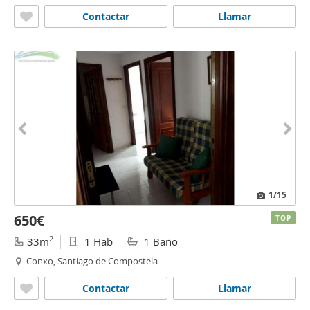
Contactar
Llamar
1
/15
650€
TOP
2
33m
1 Hab
1 Baño
Conxo, Santiago de Compostela
Contactar
Llamar