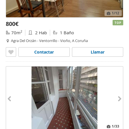
1
/12
800€
TOP
2
70m
2 Hab
1 Baño
Agra Del Orzán - Ventorrillo - Vioño, A Coruña
Contactar
Llamar
1
/33