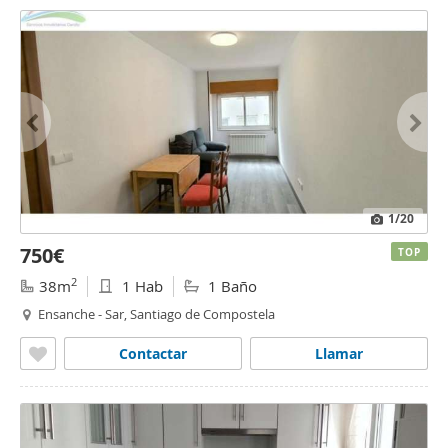
1
/20
750€
TOP
2
38m
1 Hab
1 Baño
Ensanche - Sar, Santiago de Compostela
Contactar
Llamar