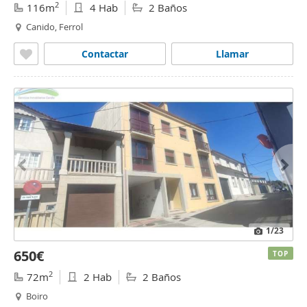
2
116m
4 Hab
2 Baños
Canido, Ferrol
Contactar
Llamar
1
/23
650€
TOP
2
72m
2 Hab
2 Baños
Boiro