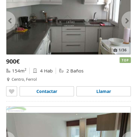
1
/36
900€
TOP
2
154m
4 Hab
2 Baños
Centro, Ferrol
Contactar
Llamar