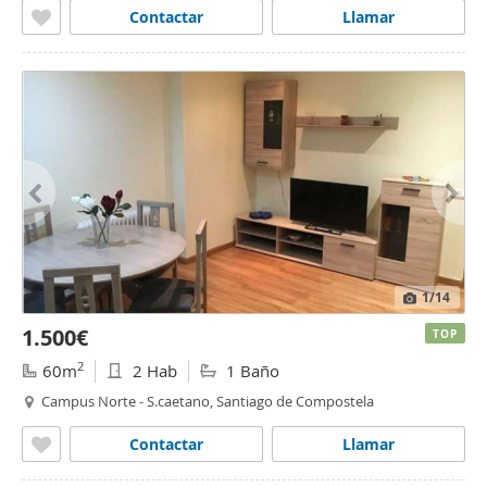
Contactar
Llamar
1
/14
1.500€
TOP
2
60m
2 Hab
1 Baño
Campus Norte - S.caetano, Santiago de Compostela
Contactar
Llamar