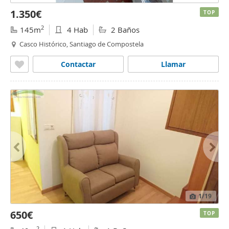
1.350€
TOP
2
145m
4 Hab
2 Baños
Casco Histórico, Santiago de Compostela
Contactar
Llamar
1
/19
650€
TOP
2