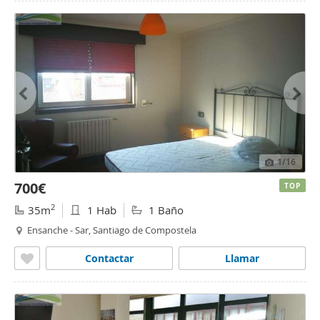
1
/16
700€
TOP
2
35m
1 Hab
1 Baño
Ensanche - Sar, Santiago de Compostela
Contactar
Llamar