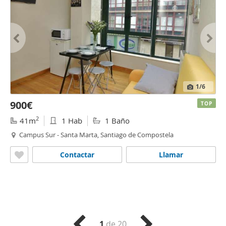
1
/6
900€
TOP
2
41m
1 Hab
1 Baño
Campus Sur - Santa Marta, Santiago de Compostela
Contactar
Llamar
1
de 20