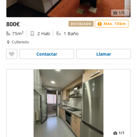
1
/8
800€
Máx. 10km
DESTACADO
2
75m
2 Hab
1 Baño
Culleredo
Contactar
Llamar
1
/1