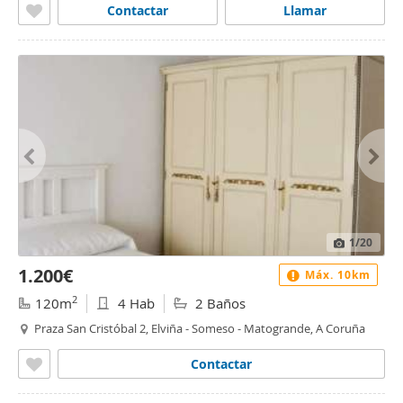
Contactar
Llamar
1
/20
1.200€
Máx. 10km
2
120m
4 Hab
2 Baños
Praza San Cristóbal 2, Elviña - Someso - Matogrande, A Coruña
Contactar