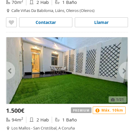
2
70m
2 Hab
1 Baño
Calle Viñas Da Babilonia, Liáns, Oleiros (Oleiros)
Contactar
Llamar
1
/21
1.500€
Máx. 10km
PREMIUM
2
94m
2 Hab
1 Baño
Los Mallos - San Cristóbal, A Coruña