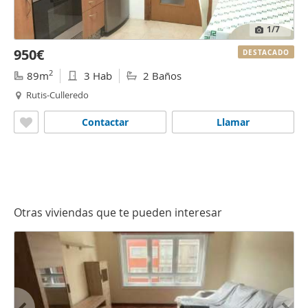
1
/7
950€
DESTACADO
2
89m
3 Hab
2 Baños
Rutis-Culleredo
Contactar
Llamar
Otras viviendas que te pueden interesar