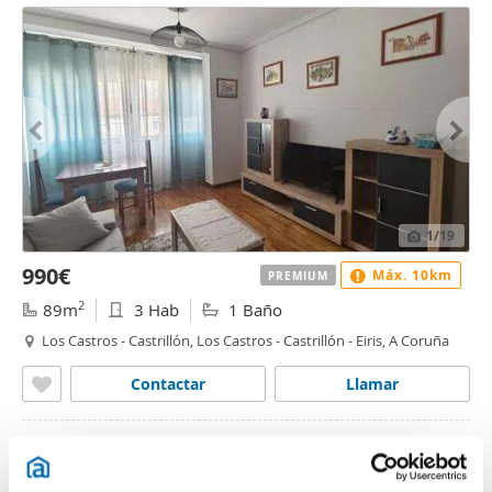
1
/19
990€
Máx. 10km
PREMIUM
2
89m
3 Hab
1 Baño
Los Castros - Castrillón, Los Castros - Castrillón - Eiris, A Coruña
Contactar
Llamar