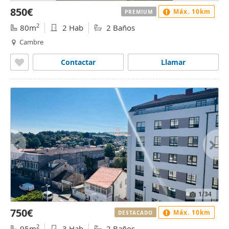
850€
Máx. 10km
PREMIUM
2
80m
2 Hab
2 Baños
Cambre
Contactar
Llamar
1
/34
750€
Máx. 10km
DESTACADO
2
95m
3 Hab
2 Baños