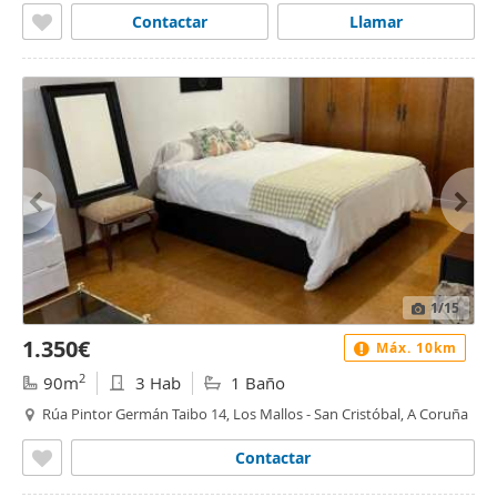
Contactar
Llamar
1
/15
1.350€
Máx. 10km
2
90m
3 Hab
1 Baño
Rúa Pintor Germán Taibo 14, Los Mallos - San Cristóbal, A Coruña
Contactar