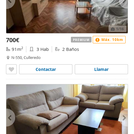
1
/16
700€
Máx. 10km
PREMIUM
2
91m
3 Hab
2 Baños
N-550, Culleredo
Contactar
Llamar