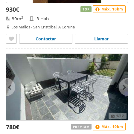
930€
Máx. 10km
TOP
2
89m
3 Hab
Los Mallos - San Cristóbal, A Coruña
Contactar
Llamar
1
/12
780€
Máx. 10km
PREMIUM