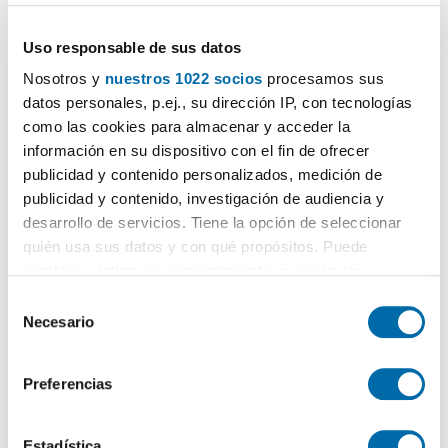
Uso responsable de sus datos
Nosotros y
nuestros 1022 socios
procesamos sus
datos personales, p.ej., su dirección IP, con tecnologías
como las cookies para almacenar y acceder la
información en su dispositivo con el fin de ofrecer
1
/10
publicidad y contenido personalizados, medición de
1.000€
Máx. 10km
NUEVO
PREMIUM
publicidad y contenido, investigación de audiencia y
desarrollo de servicios. Tiene la opción de seleccionar
2
110m
3 Hab
2 Baños
quién usa sus datos y con qué propósitos. Puede
Avenida Ejército, Los Castros - Castrillón - Eiris, A Coruña
cambiar o retirar su consentimiento en cualquier
Contactar
Llamar
momento desde la Declaración de cookies o clicando en
S
el Menú de consentimiento.
Necesario
e
l
Si lo permite, también quisiéramos:
e
Preferencias
Recopilar información sobre su ubicación geográfica
c
que puede tener una precisión de varios metros
c
Identificar su dispositivo analizándolo activamente
i
Estadística