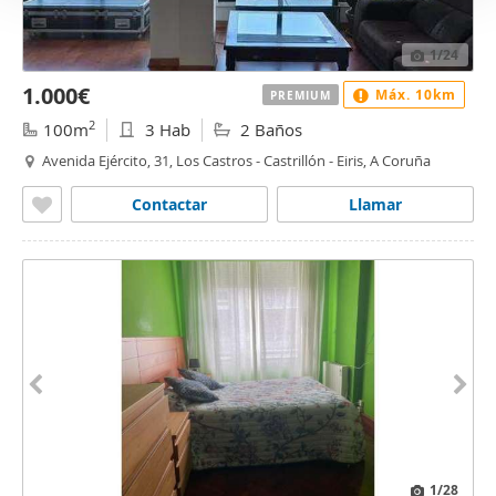
1
/24
1.000€
Máx. 10km
PREMIUM
2
100m
3 Hab
2 Baños
Avenida Ejército, 31, Los Castros - Castrillón - Eiris, A Coruña
Contactar
Llamar
1
/28