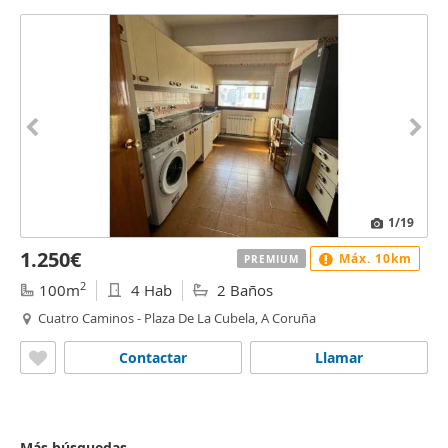
1
/19
1.250€
Máx. 10km
PREMIUM
2
100m
4 Hab
2 Baños
Cuatro Caminos - Plaza De La Cubela, A Coruña
Contactar
Llamar
Más búsquedas...