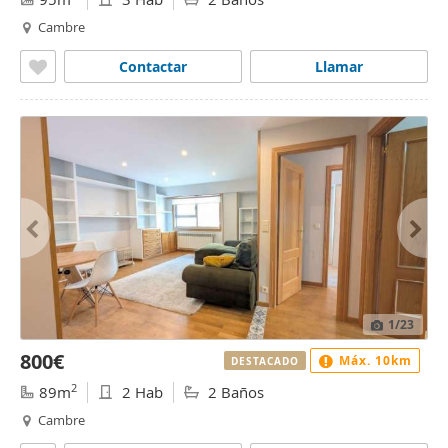
Cambre
Contactar
Llamar
1
/23
800€
Máx. 10km
DESTACADO
2
89m
2 Hab
2 Baños
Cambre