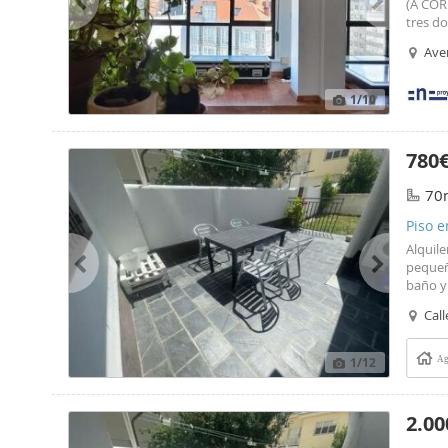
(A COR
tres d
excele
Aven
de las
amplio
dormit
1
/10
están 
Un ter
escrito
780
indepe
horno, 
70
pequeñ
mueble
Piso e
comodi
Alquil
actual
pequeño
ventana
baño y
ciudad
Castro
Call
encuent
A Coru
1
/12
Ag
Univer
andand
Univer
Además
2.00
restaur