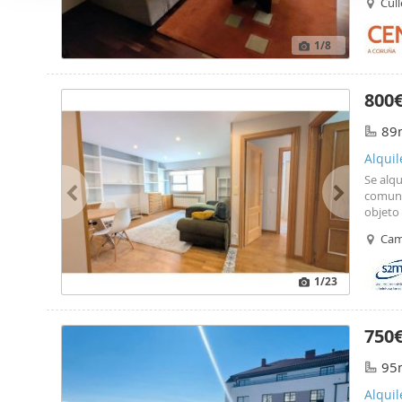
i
Cul
vida di
Las cookies de este sitio 
ó
entrada
de redes sociales y analiz
calefa
n
1
/8
ya está
sitio web con nuestros par
d
garaje
combinarla con otra inform
e
tranqu
800
que haya hecho de sus ser
público
c
89
o
n
Alquil
s
Se alqu
e
comunic
objeto
n
encont
t
Cam
equipa
i
lumino
sumando
m
1
/23
además
i
contem
e
natural
750
traster
n
de fian
95
t
mascot
o
Alqui