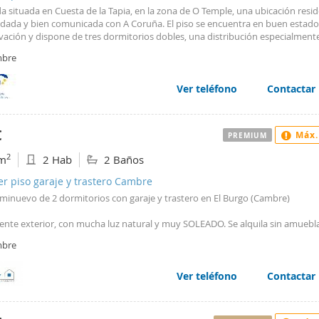
a situada en Cuesta de la Tapia, en la zona de O Temple, una ubicación resid
idada y bien comunicada con A Coruña. El piso se encuentra en buen estado
vación y dispone de tres dormitorios dobles, una distribución especialmente
milias, para quienes necesitan una habitación de trabajo o para disponer de
bre
al para invitados, el piso se alquila amueblado. Cuenta con dos baños, lo que
diario de la vivienda, y dispone además de trastero, un espacio útil para gua
tas, equipamiento deportivo, maletas y otros objetos de uso ocasional. O T
Ver teléfono
Contactar
io con actividad durante todo el año y con los principales servicios disponib
o: supermercados, farmacias, centros educativos, instalaciones deportivas,
ximidad, restauración y transporte público. En las inmediaciones también se
€
Máx.
PREMIUM
ran la biblioteca municipal de O Temple, la Casa das Palmeiras y diferentes
junto a la ría. La zona dispone de buenas conexiones por carretera y autobú
2
m
2 Hab
2 Baños
 O Burgo, el aeropuerto, el Campus de Elviña y distintos puntos del área
litana. El Concello de Cambre recoge varias líneas con paso por Cuesta de l
er piso garaje y trastero Cambre
I. Desde O Temple, el centro de A Coruña se encuentra a unos 11 kilómetros,
eminuevo de 2 dormitorios con garaje y trastero en El Burgo (Cambre)
 aproximado de entre 12 y 15 minutos en coche, dependiendo del tráfico. L
a Cristina está situada aproximadamente a 6 kilómetros, y también es posib
ente exterior, con mucha luz natural y muy SOLEADO. Se alquila sin amuebla
do el paseo que bordea la ría. Una vivienda amplia y funcional, situada en 
mite resolver las necesidades cotidianas sin renunciar a la proximidad de 
bre
 independiente con zona de lavandería, amplio salón, 2 dormitorios y 2 bañ
principales zonas costeras del área metropolitana. Garantias: 2 meses de fia
tos.
 de impago (presentar ultimas nominas con un año de antiguedad) No se a
Ver teléfono
Contactar
as La información contenida en este anuncio no tiene carácter vinculante,
ción y agua caliente individuales por gas natural.
r errores y se basa en los datos facilitados por la propiedad.
o seminuevo con ascensor y portal a cota cero.