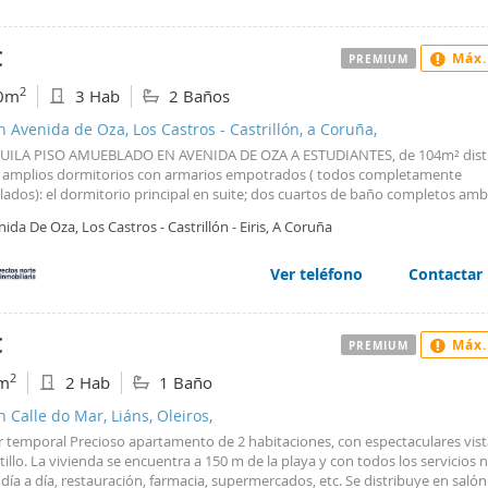
completamente preparados para estudiantes: Dos dormitorios con cama de 
cer dormitorio con cama de 1,20 m. Los tres disponen de armarios empotra
rio de estudio, silla y espacio de almacenamiento, ofreciendo comodidad e
€
Máx.
PREMIUM
ndencia para cada ocupante. La cocina se entrega completamente equipad
placa vitrocerámica, campana extractora, lavavajillas, frigorífico, microonda
2
0m
3 Hab
2 Baños
o electrodoméstico, además de menaje básico. Dispone un baño completo
 de lavabo de diseño y plato de ducha con mampara lo que aporta una gra
n Avenida de Oza, Los Castros - Castrillón, a Coruña,
dad para compartir la vivienda entre tres o cuatro personas. El segundo ba
UILA PISO AMUEBLADO EN AVENIDA DE OZA A ESTUDIANTES, de 104m² dist
mente esta como zona de lavanderia. Destacan especialmente sus amplios
s amplios dormitorios con armarios empotrados ( todos completamente
les, la excelente entrada de luz natural y las agradables vistas abiertas sobr
ados): el dormitorio principal en suite; dos cuartos de baño completos am
, aportando una sensación de amplitud difícil de encontrar. Ubicación Situa
; cocina equipada y amueblada con vitroceramica y tendedero independien
s, una zona perfectamente comunicada con el resto de la ciudad. A escasos 
ida De Oza, Los Castros - Castrillón - Eiris, A Coruña
r cubierto y amplio salón comedor. Calefacción eléctrica por acumuladores.
ra la Glorieta de Los Castros, uno de los principales nudos de transporte 
ón, zona con todos los servicios cerca (supermercados, farmacias, parada d
ña, con numerosas líneas de autobús que conectan de forma rápida con: 
es, comercios. ). Tercera planta con ascensor. Gastos de comunidad incluid
Ver teléfono
Contactar
sitario de Elviña.( Trasbordo o andando 15 minutos+bus) Campus de Oza ( b
o 10 minutos) Centro de A Coruña. Estación de autobuses. Estación de tren
sitario A Coruña (CHUAC). Matogrande. Cuatro Caminos. Plaza de Pontevedr
, en las inmediaciones dispone de supermercados, farmacias, bancos, cafete
€
Máx.
PREMIUM
antes, gimnasios, zonas verdes y todo tipo de servicios necesarios para el dí
vienda especialmente pensada para estudiantes que buscan comodidad, am
2
m
2 Hab
1 Baño
ubicación y excelentes comunicaciones para desplazarse a cualquiera de lo
n Calle do Mar, Liáns, Oleiros,
itarios. Se alquila completamente amueblada y lista para entrar a vivir. Idea
tudiantes que deseen compartir piso sin renunciar a espacio, luz natural y u
er temporal Precioso apartamento de 2 habitaciones, con espectaculares vist
ón privilegiada.
stillo. La vivienda se encuentra a 150 m de la playa y con todos los servicios 
 día a día, restauración, farmacia, supermercados, etc. Se distribuye en saló