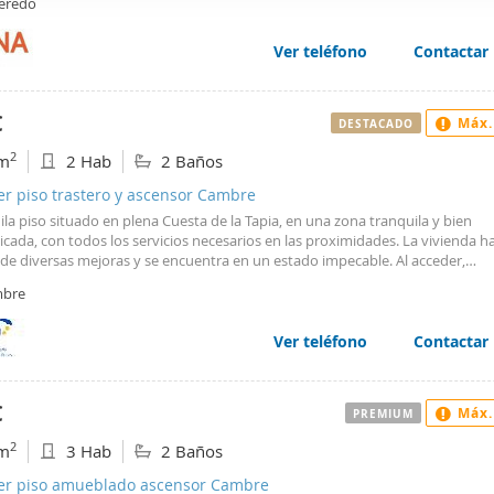
leredo
aria. El piso está equipado con mobiliario funcional, listo para entrar a vivir.
web se usan para personalizar el contenido y los anuncios, ofrec
 de luz natural que aporta calidez y luminosidad a toda la vivienda. Sistem
ar el tráfico. Además, compartimos información sobre el uso que
cción para garantizar confort durante los meses más fríos. Los gastos de co
Ver teléfono
Contactar
n incluidos en el precio del alquiler, simplificando los gastos mensuales. Pla
tners de redes sociales, publicidad y análisis web, quienes pue
 y trastero para mayor seguridad y comodidad. Zona Burgo, situado en una 
ación que les haya proporcionado o que hayan recopilado a parti
ila y bien comunicada, con acceso cercano a supermercados, comercios, tra
€
Máx.
vicios.
DESTACADO
 y todos los servicios necesarios.
2
m
2 Hab
2 Baños
er piso trastero y ascensor Cambre
ila piso situado en plena Cuesta de la Tapia, en una zona tranquila y bien
ada, con todos los servicios necesarios en las proximidades. La vivienda h
 de diversas mejoras y se encuentra en un estado impecable. Al acceder,
ramos un pequeño recibidor con armario empotrado. La cocina, amueblada
bre
da con mobiliario moderno, dispone de acceso a un tendedero independien
so. Cuenta con dos dormitorios amplios, ambos con armarios empotrados,
 un total de cuatro armarios en toda la vivienda. El dormitorio principal d
Ver teléfono
Contactar
, de baño en suite. La vivienda tiene dos baños completos, ambos de estilo
poráneo, equipados con plato de ducha y ventanas exteriores que aportan
 y ventilación. Se alquila completamente amueblada e incluye plaza de garaj
€
Máx.
PREMIUM
o en el precio mensual. Como garantías, se solicita la entrega de dos mensu
za y la aceptación por parte del seguro de impago del alquiler. No se admit
2
m
3 Hab
2 Baños
as.
ler piso amueblado ascensor Cambre