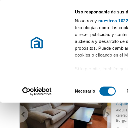
Uso responsable de sus 
Especialistas en pisos en alquiler
Nosotros y
nuestros 1022
Perillo (Santa Locaia)
tecnologías como las cooki
ofrecer publicidad y conte
Inicio
Alquiler pisos A Coruña
Alquiler Pisos Perillo (Santa Locai
audiencia y desarrollo de 
propósitos. Puede cambiar
Alquiler Pisos Perillo (Santa Locaia)
(0 viviendas)
cookies o clicando en el 
Si lo permite, también qui
Otras viviendas que te pueden interesar
Recopilar información
800
metros
S
Identificar su disposi
Necesario
e
75
digitales)
l
Alqui
Obtenga más información 
e
Alquila
preferencias en la
sección
c
calefac
en la Declaración de cooki
Burgo,
c
familia