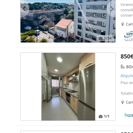
Viviend
consol
conser
para fa
Cam
adicion
el uso 
bicicle
1
/34
un barr
entorn
de pro
850
encuent
paseo 
80
Coruña,
metropo
Alquil
la N-V
Piso s
tiempo
de Sant
Totalm
siguien
que per
Cam
Cocina
de las 
comple
seguro
1
/1
mascot
Calefac
contene
Edifici