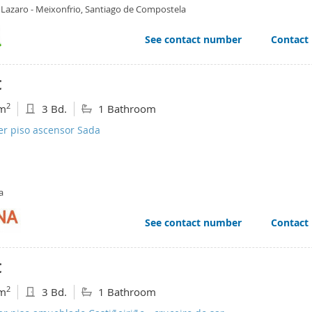
 Lazaro - Meixonfrio, Santiago de Compostela
See contact number
Contact
€
2
m
3 Bd.
1 Bathroom
er piso ascensor Sada
a
See contact number
Contact
€
2
m
3 Bd.
1 Bathroom