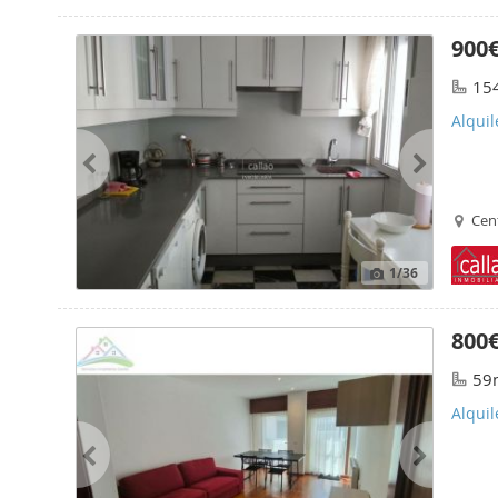
900
15
Alquil
Cent
1
/36
800
59
Alquil