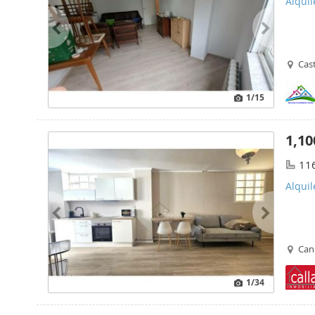
Alquil
Cast
1
/15
1,10
11
Alqui
Cani
1
/34