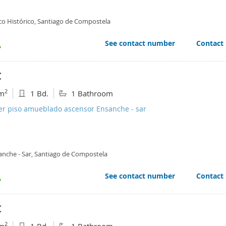
co Histórico, Santiago de Compostela
See contact number
Contact
€
2
m
1 Bd.
1 Bathroom
ler piso amueblado ascensor Ensanche - sar
anche - Sar, Santiago de Compostela
See contact number
Contact
€
2