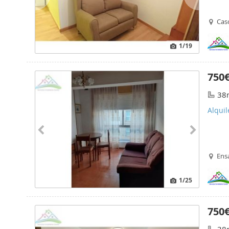
Cas
1
/19
750
38
Alqui
Ens
1
/25
750