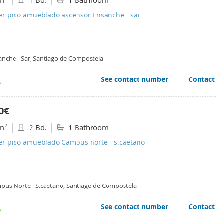
m
1 Bd.
1 Bathroom
ler piso amueblado ascensor Ensanche - sar
anche - Sar, Santiago de Compostela
See contact number
Contact
0€
2
m
2 Bd.
1 Bathroom
ler piso amueblado Campus norte - s.caetano
pus Norte - S.caetano, Santiago de Compostela
See contact number
Contact