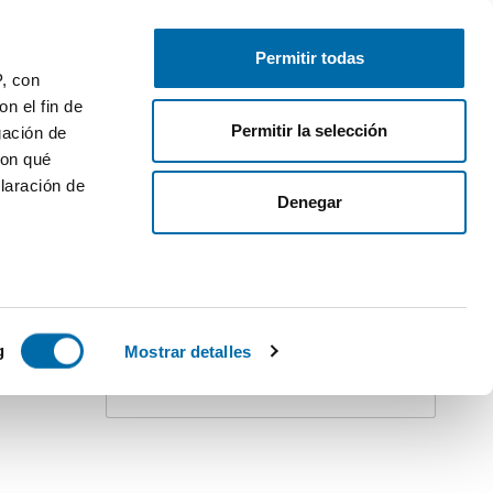
Free-list your property
Log in
Permitir todas
P, con
1
n el fin de
Permitir la selección
gación de
con qué
laración de
Denegar
Create an alert!
Do not stay behind. Receive
all
updates
for this search on your inbox.
TOP
 varios
icas (huellas
g
Mostrar detalles
Receive alerts
s
uier momento