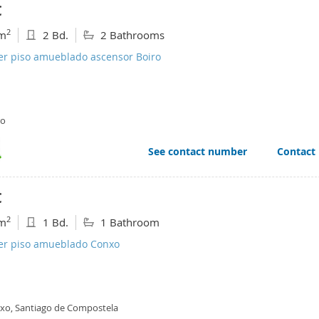
€
2
m
2 Bd.
2 Bathrooms
ler piso amueblado ascensor Boiro
ro
See contact number
Contact
€
2
m
1 Bd.
1 Bathroom
ler piso amueblado Conxo
xo, Santiago de Compostela