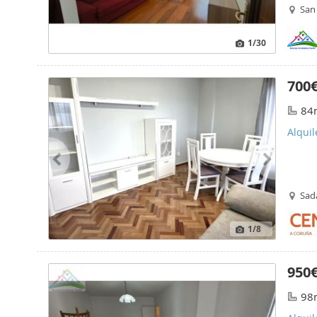
San
1
/30
700
84
Alquil
Sad
1
/8
950
98