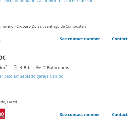
er piso amueblado Castiñeiriño - cruceiro do sar
iñeiriño - Cruceiro Do Sar, Santiago de Compostela
See contact number
Contact
0€
2
6m
4 Bd.
2 Bathrooms
ler piso amueblado garaje Canido
do, Ferrol
See contact number
Contact