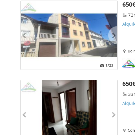
650
72
Alqui
Boi
1
/23
650
33
Alqui
Con