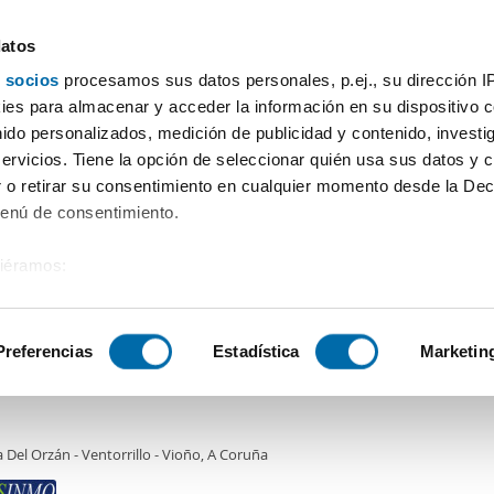
datos
 socios
procesamos sus datos personales, p.ej., su dirección I
Price
Square meters
Bedrooms
More filters - 
es para almacenar y acceder la información en su dispositivo co
nido personalizados, medición de publicidad y contenido, investi
servicios. Tiene la opción de seleccionar quién usa sus datos y 
 o retirar su consentimiento en cualquier momento desde la Dec
Sort by Enalquiler
Menú de consentimiento.
siéramos:
€
 sobre su ubicación geográfica que puede tener una precisión de
2
m
2 Bd.
1 Bathroom
tivo analizándolo activamente para buscar características específ
Preferencias
Estadística
Marketin
er piso Agra del orzán - ventorrillo - vioño
sobre cómo se procesan sus datos personales y establezca su
 de datos
. Puede cambiar o retirar su consentimiento en cualq
 Del Orzán - Ventorrillo - Vioño, A Coruña
es.