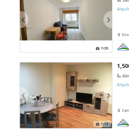
38
Alqui
Ens
1
/20
1,50
60
Alqui
Cam
1
/14