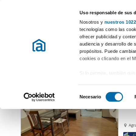
Uso responsable de sus 
Rental Property Experts
Nosotros y
nuestros 1022
A Coruña
Choose city
tecnologías como las cooki
ofrecer publicidad y conte
Start
Rent apartment A Coruña
Rent Apartments A Coruña
audiencia y desarrollo de 
propósitos. Puede cambiar
Rent Apartments A Coruña
Province
(297 Properties)
cookies o clicando en el 
Si lo permite, también qui
800
Recopilar información
70
metros
S
Identificar su disposi
Necesario
Alquil
e
digitales)
l
Obtenga más información 
e
preferencias en la
sección
c
Agra
en la Declaración de cooki
c