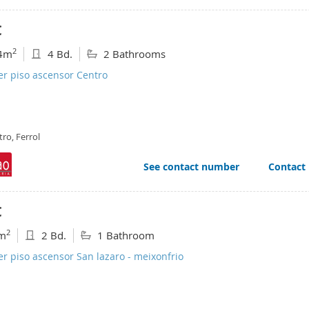
€
2
4m
4 Bd.
2 Bathrooms
er piso ascensor Centro
ro, Ferrol
See contact number
Contact
€
2
m
2 Bd.
1 Bathroom
er piso ascensor San lazaro - meixonfrio