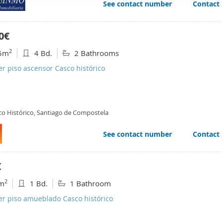
See contact number
Contact
web se usan para personalizar el contenido y los anuncios, ofrec
ar el tráfico. Además, compartimos información sobre el uso que
tners de redes sociales, publicidad y análisis web, quienes pue
0€
ación que les haya proporcionado o que hayan recopilado a parti
2
5m
4 Bd.
2 Bathrooms
vicios.
er piso ascensor Casco histórico
co Histórico, Santiago de Compostela
See contact number
Contact
€
2
m
1 Bd.
1 Bathroom
er piso amueblado Casco histórico