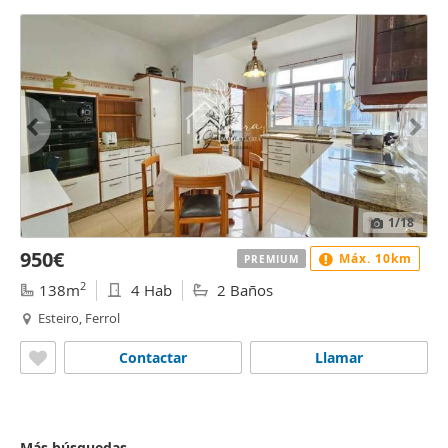
1
/18
950€
Máx. 10km
PREMIUM
2
138m
4 Hab
2 Baños
Esteiro, Ferrol
Contactar
Llamar
Más búsquedas...