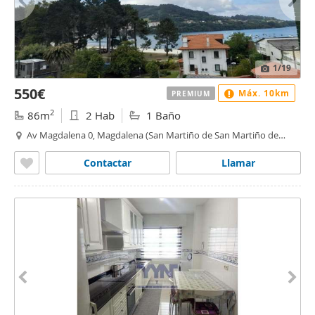
1
/19
550€
Máx. 10km
PREMIUM
2
86m
2 Hab
1 Baño
Av Magdalena 0, Magdalena (San Martiño de San Martiño de
Porto-Cabanas)
Contactar
Llamar