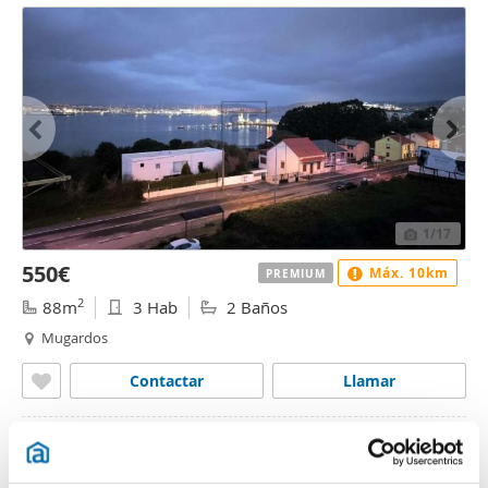
1
/17
550€
Máx. 10km
PREMIUM
2
88m
3 Hab
2 Baños
Mugardos
Contactar
Llamar