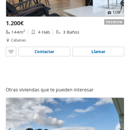
1
/28
1.200€
PREMIUM
2
144m
4 Hab
3 Baños
Cabanas
Contactar
Llamar
Otras viviendas que te pueden interesar