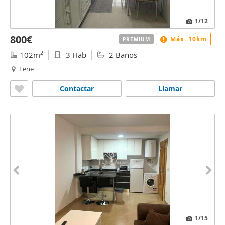
1
/12
800€
Máx. 10km
PREMIUM
2
102m
3 Hab
2 Baños
Fene
Contactar
Llamar
1
/15