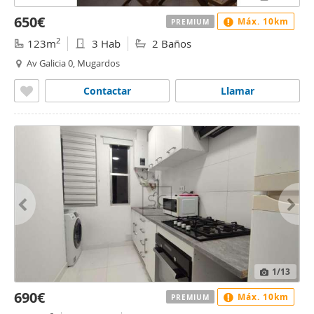
650€
Máx. 10km
PREMIUM
2
123m
3 Hab
2 Baños
Av Galicia 0, Mugardos
Contactar
Llamar
1
/13
690€
Máx. 10km
PREMIUM