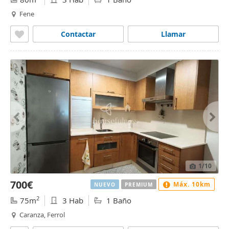
Fene
Contactar
Llamar
1
/10
700€
Máx. 10km
NUEVO
PREMIUM
2
75m
3 Hab
1 Baño
Caranza, Ferrol