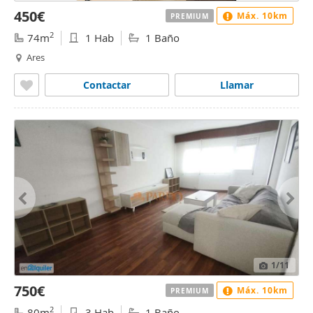
450€
Máx. 10km
PREMIUM
2
74m
1 Hab
1 Baño
Ares
Contactar
Llamar
1
/11
750€
Máx. 10km
PREMIUM
2
80m
3 Hab
1 Baño