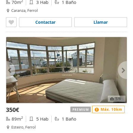
2
70m
3 Hab
1 Baño
Caranza, Ferrol
Contactar
Llamar
1
/5
350€
Máx. 10km
PREMIUM
2
89m
5 Hab
1 Baño
Esteiro, Ferrol