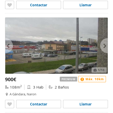
Contactar
Llamar
1
/13
900€
Máx. 10km
PREMIUM
2
108m
3 Hab
2 Baños
A Gándara, Naron
Contactar
Llamar