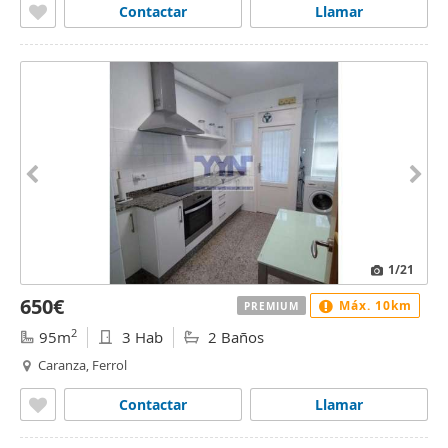
Contactar
Llamar
1
/21
650€
Máx. 10km
PREMIUM
2
95m
3 Hab
2 Baños
Caranza, Ferrol
Contactar
Llamar