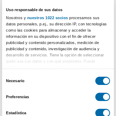
Uso responsable de sus datos
Nosotros y
nuestros 1022 socios
procesamos sus
datos personales, p.ej., su dirección IP, con tecnologías
como las cookies para almacenar y acceder la
información en su dispositivo con el fin de ofrecer
1
/29
publicidad y contenido personalizados, medición de
publicidad y contenido, investigación de audiencia y
900€
Máx. 10km
DESTACADO
desarrollo de servicios. Tiene la opción de seleccionar
2
167m
4 Hab
3 Baños
quién usa sus datos y con qué propósitos. Puede
Mar, Caranza, Ferrol
cambiar o retirar su consentimiento en cualquier
momento desde la Declaración de cookies o clicando en
S
Contactar
Llamar
el Menú de consentimiento.
Necesario
e
l
Si lo permite, también quisiéramos:
e
Preferencias
Recopilar información sobre su ubicación geográfica
c
que puede tener una precisión de varios metros
c
Identificar su dispositivo analizándolo activamente
i
Estadística