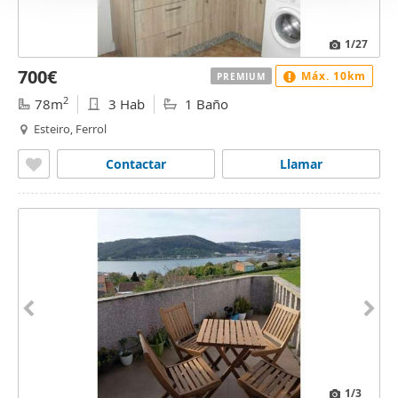
1
/27
700€
Máx. 10km
PREMIUM
2
78m
3 Hab
1 Baño
Esteiro, Ferrol
Contactar
Llamar
1
/3