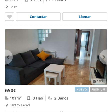
Boiro
Contactar
Llamar
1
/22
650€
NUEVO
PREMIUM
2
101m
3 Hab
2 Baños
Centro, Ferrol