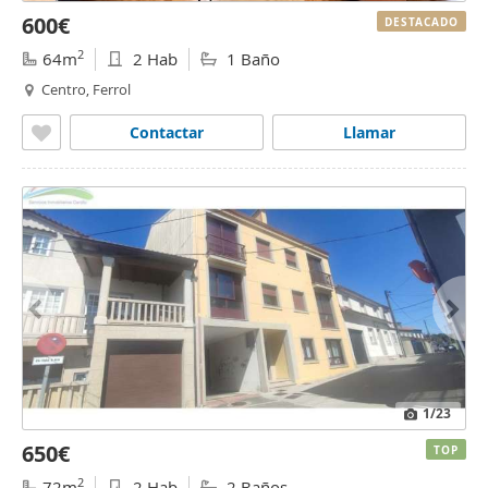
600€
DESTACADO
2
64m
2 Hab
1 Baño
Centro, Ferrol
Contactar
Llamar
1
/23
650€
TOP
2
72m
2 Hab
2 Baños