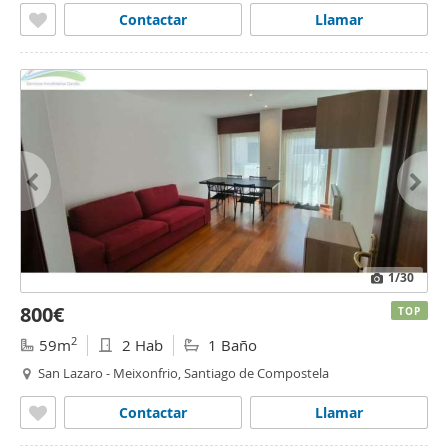
Contactar
Llamar
1
/30
800€
TOP
2
59m
2 Hab
1 Baño
San Lazaro - Meixonfrio, Santiago de Compostela
Contactar
Llamar