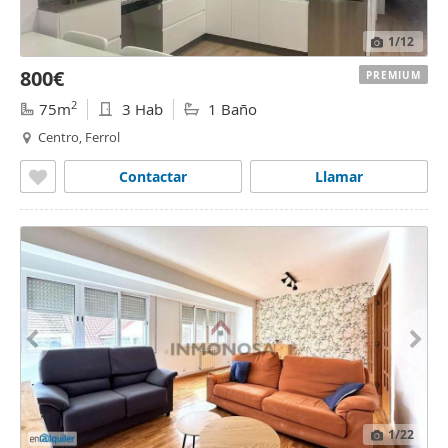
1
/12
800€
PREMIUM
2
75m
3 Hab
1 Baño
Centro, Ferrol
Contactar
Llamar
1
/22