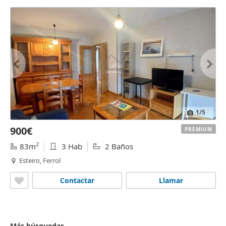
1
/5
900€
PREMIUM
2
83m
3 Hab
2 Baños
Esteiro, Ferrol
Contactar
Llamar
Más búsquedas...