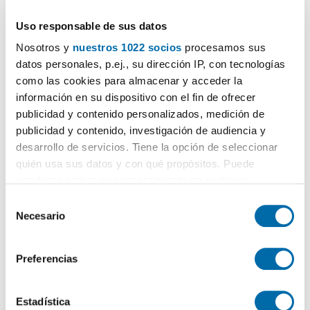
Uso responsable de sus datos
Nosotros y
nuestros 1022 socios
procesamos sus
datos personales, p.ej., su dirección IP, con tecnologías
como las cookies para almacenar y acceder la
información en su dispositivo con el fin de ofrecer
1
/8
publicidad y contenido personalizados, medición de
publicidad y contenido, investigación de audiencia y
650€
DESTACADO
desarrollo de servicios. Tiene la opción de seleccionar
2
18m
1 Hab
1 Baño
quién usa sus datos y con qué propósitos. Puede
Ensanche - Sar, Santiago de Compostela
cambiar o retirar su consentimiento en cualquier
momento desde la Declaración de cookies o clicando en
S
Contactar
Llamar
el Menú de consentimiento.
Necesario
e
l
Si lo permite, también quisiéramos:
e
Preferencias
Recopilar información sobre su ubicación geográfica
c
que puede tener una precisión de varios metros
c
Identificar su dispositivo analizándolo activamente
i
Estadística