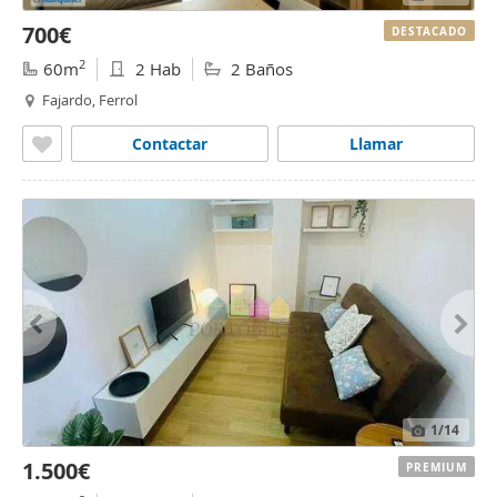
700€
DESTACADO
2
60m
2 Hab
2 Baños
Fajardo, Ferrol
Contactar
Llamar
1
/14
1.500€
PREMIUM