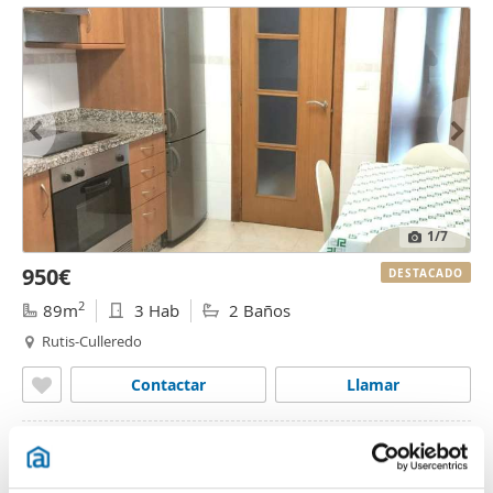
1
/7
950€
DESTACADO
2
89m
3 Hab
2 Baños
Rutis-Culleredo
Contactar
Llamar