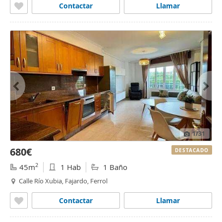
Contactar
Llamar
1
/31
680€
DESTACADO
2
45m
1 Hab
1 Baño
Calle Río Xubia, Fajardo, Ferrol
Contactar
Llamar