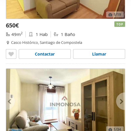
1
/19
650€
TOP
2
49m
1 Hab
1 Baño
Casco Histórico, Santiago de Compostela
Contactar
Llamar
1
/34