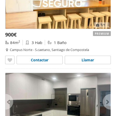
1
/1
900€
PREMIUM
2
84m
3 Hab
1 Baño
Campus Norte - S.caetano, Santiago de Compostela
Contactar
Llamar