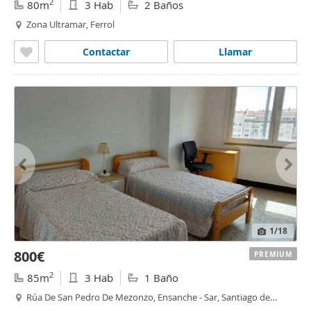
2
80m
3 Hab
2 Baños
Zona Ultramar, Ferrol
Contactar
Llamar
1
/18
800€
PREMIUM
2
85m
3 Hab
1 Baño
Rúa De San Pedro De Mezonzo, Ensanche - Sar, Santiago de
Compostela