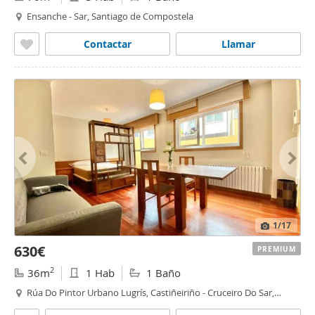
Ensanche - Sar, Santiago de Compostela
Contactar
Llamar
1
/17
630€
PREMIUM
2
36m
1 Hab
1 Baño
Rúa Do Pintor Urbano Lugrís, Castiñeiriño - Cruceiro Do Sar,
Santiago de Compostela