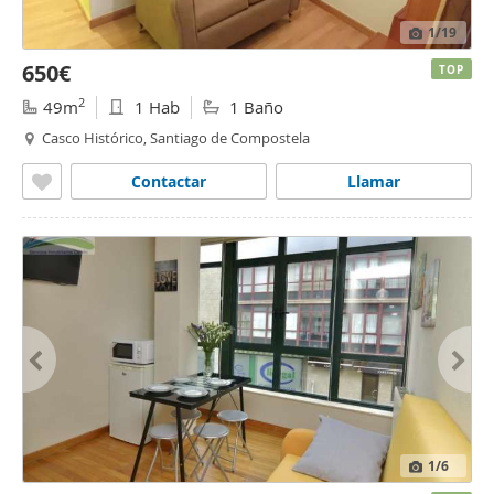
1
/19
650€
TOP
2
49m
1 Hab
1 Baño
Casco Histórico, Santiago de Compostela
Contactar
Llamar
1
/6