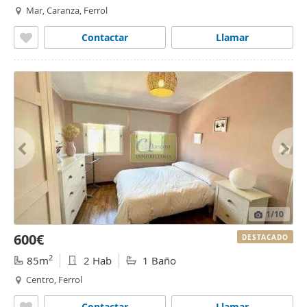
Mar, Caranza, Ferrol
Contactar
Llamar
1
/10
600€
DESTACADO
2
85m
2 Hab
1 Baño
Centro, Ferrol
Contactar
Llamar