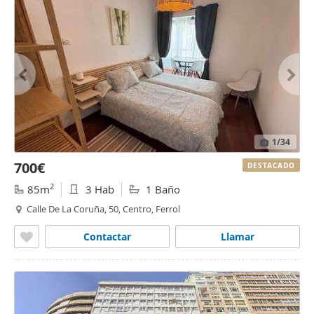
1
/34
700€
DESTACADO
2
85m
3 Hab
1 Baño
Calle De La Coruña, 50, Centro, Ferrol
Contactar
Llamar