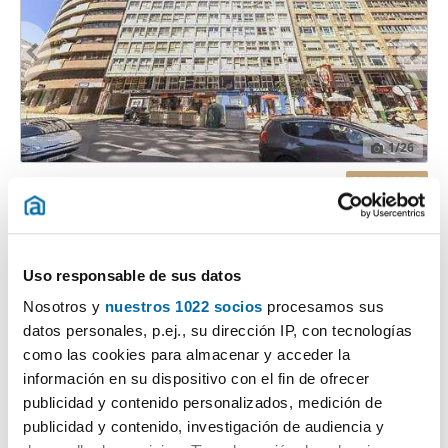
1
/26
960€
DESTACADO
2
115m
3 Hab
2 Baños
Plaza De Pontevedra, 14, Ensanche - Juan Florez, A Coruña
Uso responsable de sus datos
Contactar
Llamar
Nosotros y
nuestros 1022 socios
procesamos sus
datos personales, p.ej., su dirección IP, con tecnologías
como las cookies para almacenar y acceder la
información en su dispositivo con el fin de ofrecer
publicidad y contenido personalizados, medición de
publicidad y contenido, investigación de audiencia y