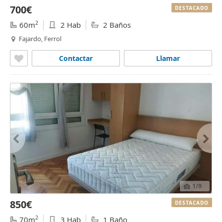
700€
DESTACADO
2
60m
2 Hab
2 Baños
Fajardo, Ferrol
Contactar
Llamar
1
/9
850€
DESTACADO
2
70m
3 Hab
1 Baño