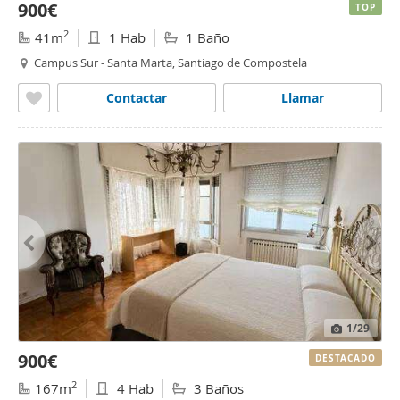
900€
TOP
2
41m
1 Hab
1 Baño
Campus Sur - Santa Marta, Santiago de Compostela
Contactar
Llamar
1
/29
900€
DESTACADO
2
167m
4 Hab
3 Baños