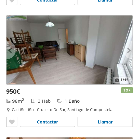
1
/15
950€
TOP
2
98m
3 Hab
1 Baño
Castiñeiriño - Cruceiro Do Sar, Santiago de Compostela
Contactar
Llamar