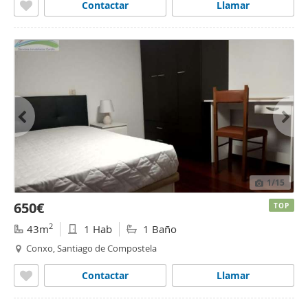
Contactar
Llamar
1
/15
650€
TOP
2
43m
1 Hab
1 Baño
Conxo, Santiago de Compostela
Contactar
Llamar