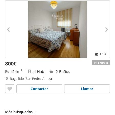
1
/37
800€
PREMIUM
2
154m
4 Hab
2 Baños
Bugallido (San Pedro-Ames)
Contactar
Llamar
Más búsquedas...