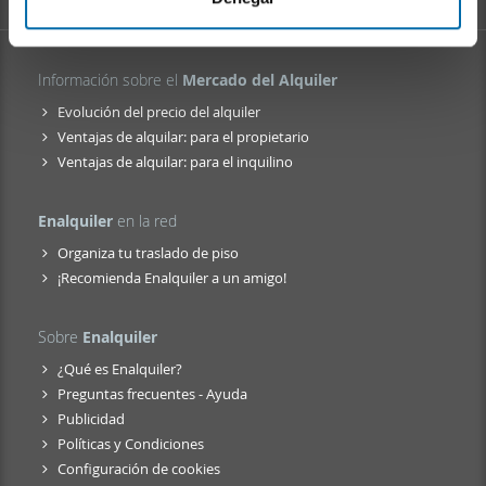
e
que les haya proporcionado o que hayan recopilado a
n
partir del uso que haya hecho de sus servicios.
t
Información sobre el
Mercado del Alquiler
o
Evolución del precio del alquiler
Ventajas de alquilar: para el propietario
Ventajas de alquilar: para el inquilino
Enalquiler
en la red
Organiza tu traslado de piso
¡Recomienda Enalquiler a un amigo!
Sobre
Enalquiler
¿Qué es Enalquiler?
Preguntas frecuentes - Ayuda
Publicidad
Políticas y Condiciones
Configuración de cookies