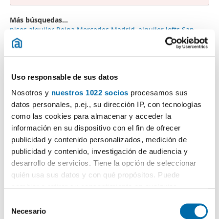
Más búsquedas...
pisos alquiler Reina Mercedes Madrid
,
alquiler lofts San
Blas Madrid
,
casa alquiler diseño Madrid
,
piso amueblado
General Ricardos Madrid
,
estudios Princesa Madrid
,
alquiler
piso 3 habitaciones Aluche
,
pisos alquiler Madrid De Los
Austrias
,
piso alquiler 3 habitaciones Villaverde Madrid
,
Uso responsable de sus datos
alquiler apartamento Canillejas Madrid
,
Nosotros y
nuestros 1022 socios
procesamos sus
Búsquedas similares a "Alquiler estudios Sol Madrid":
datos personales, p.ej., su dirección IP, con tecnologías
alquiler áticos Madrid
,
alquiler pisos La Latina
,
alquiler pisos
como las cookies para almacenar y acceder la
Diplomáticos
,
alquiler pisos Juan De Vera Madrid
,
alquiler
pisos Iglesias Madrid
,
alquiler piso particular Goya Madrid
,
información en su dispositivo con el fin de ofrecer
alquiler piso barato Palomeras Bajas
,
alquiler piso barato
publicidad y contenido personalizados, medición de
Pueblo Nuevo
,
alquiler piso barato Paseo de la Castellana
publicidad y contenido, investigación de audiencia y
Madrid
,
alquiler piso piscina Villaverde Madrid
.
desarrollo de servicios. Tiene la opción de seleccionar
quién usa sus datos y con qué propósitos. Puede
cambiar o retirar su consentimiento en cualquier
momento desde la Declaración de cookies o clicando en
S
el Menú de consentimiento.
¡Crea tu alerta!
Necesario
e