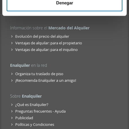
i
web, quienes pueden combinarla con otra información
Denegar
e
que les haya proporcionado o que hayan recopilado a
n
partir del uso que haya hecho de sus servicios.
t
Información sobre el
Mercado del Alquiler
o
Evolución del precio del alquiler
Ventajas de alquilar: para el propietario
Ventajas de alquilar: para el inquilino
Enalquiler
en la red
Organiza tu traslado de piso
¡Recomienda Enalquiler a un amigo!
Sobre
Enalquiler
¿Qué es Enalquiler?
Preguntas frecuentes - Ayuda
Publicidad
Políticas y Condiciones