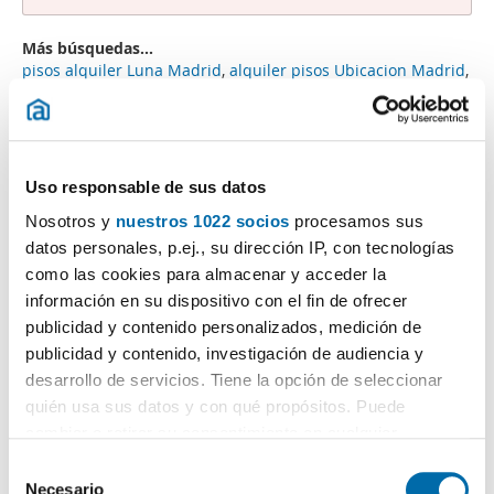
Más búsquedas...
pisos alquiler Luna Madrid
,
alquiler pisos Ubicacion Madrid
,
piso alquiler reformar Madrid
,
piso amueblado General
Ricardos Madrid
,
estudios Princesa Madrid
,
alquiler casas
oficina Madrid
,
pisos alquiler Isabel La Catolica Madrid
,
pisos alquiler con muebles Madrid
,
pisos alquiler Lucio Del
Valle Madrid
,
Uso responsable de sus datos
Nosotros y
nuestros 1022 socios
procesamos sus
Búsquedas similares a "Alquiler estudios Princesa Madrid":
alquiler pisos Castillejos
,
alquiler pisos Montesa Madrid
,
datos personales, p.ej., su dirección IP, con tecnologías
alquiler pisos Antonio Arias Madrid
,
alquiler pisos Marques
como las cookies para almacenar y acceder la
De Urquijo Madrid
,
alquiler piso particular Goya Madrid
,
información en su dispositivo con el fin de ofrecer
alquiler piso barato Casco Historico Vicálvaro
,
alquiler loft
publicidad y contenido personalizados, medición de
diseño Madrid
,
alquiler piso amueblado Salamanca Madrid
,
publicidad y contenido, investigación de audiencia y
alquiler piso sin muebles Ciudad Lineal
,
alquiler pisos
Avenida De La Gran Vía De Hortaleza Madrid
.
desarrollo de servicios. Tiene la opción de seleccionar
quién usa sus datos y con qué propósitos. Puede
cambiar o retirar su consentimiento en cualquier
momento desde la Declaración de cookies o clicando en
S
el Menú de consentimiento.
Necesario
e