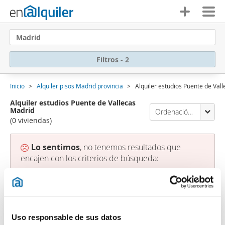
Madrid
Filtros - 2
Inicio
Alquiler pisos Madrid provincia
Alquiler estudios Puente de Val
Alquiler estudios Puente de Vallecas
Madrid
Ordenación Enalquiler
(0 viviendas)
Lo sentimos
, no tenemos resultados que
encajen con los criterios de búsqueda:
Palabra clave: alquiler estudios Puente de Vallecas
Borrar filtros
Tipo vivienda: Estudio
Suscríbete a una
alerta email
cuando existan
viviendas que se ajustan a tus criterios de búsqueda.
Uso responsable de sus datos