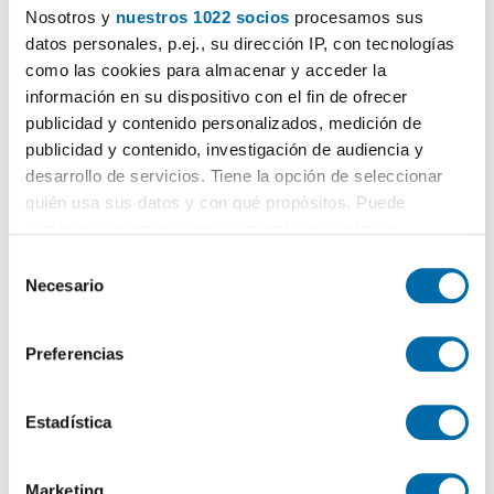
Nosotros y
nuestros 1022 socios
procesamos sus
datos personales, p.ej., su dirección IP, con tecnologías
como las cookies para almacenar y acceder la
¡Crea tu alerta!
información en su dispositivo con el fin de ofrecer
No dejes que te adelanten. Recibe en tu correo
todas
publicidad y contenido personalizados, medición de
las novedades
de esta búsqueda.
publicidad y contenido, investigación de audiencia y
desarrollo de servicios. Tiene la opción de seleccionar
quién usa sus datos y con qué propósitos. Puede
cambiar o retirar su consentimiento en cualquier
Recibir alertas
momento desde la Declaración de cookies o clicando en
S
el Menú de consentimiento.
Necesario
e
l
Si lo permite, también quisiéramos:
¿Te mudas?
¡Te ayudamos!
e
Preferencias
Recopilar información sobre su ubicación geográfica
c
Mudanzas
:
que puede tener una precisión de varios metros
c
25€ de descuento en tu mudanza
Identificar su dispositivo analizándolo activamente
i
Estadística
para buscar características específicas (huellas
ó
Calcula tu hipoteca
:
digitales)
n
Compara hipotecas
Marketing