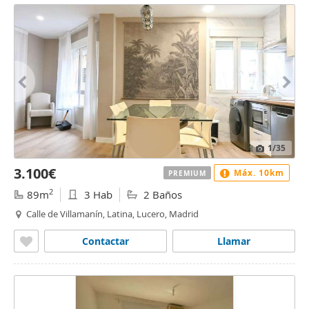
1
/35
3.100€
Máx. 10km
PREMIUM
2
89m
3 Hab
2 Baños
Calle de Villamanín, Latina, Lucero, Madrid
Contactar
Llamar