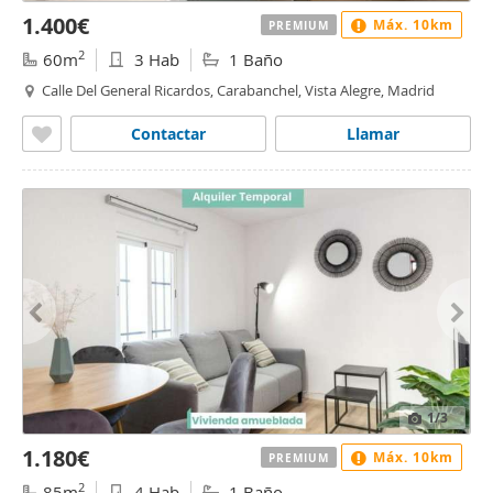
1.400€
Máx. 10km
PREMIUM
2
60m
3 Hab
1 Baño
Calle Del General Ricardos, Carabanchel, Vista Alegre, Madrid
Contactar
Llamar
1
/3
1.180€
Máx. 10km
PREMIUM
2
85m
4 Hab
1 Baño