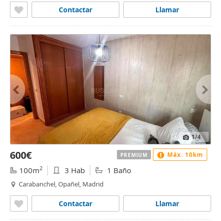
Contactar
Llamar
1
/4
600€
Máx. 10km
PREMIUM
2
100m
3 Hab
1 Baño
Carabanchel, Opañel, Madrid
Contactar
Llamar