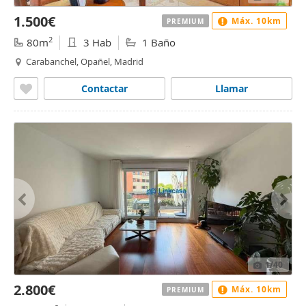
1.500€
Máx. 10km
PREMIUM
2
80m
3 Hab
1 Baño
Carabanchel, Opañel, Madrid
Contactar
Llamar
1
/40
2.800€
Máx. 10km
PREMIUM