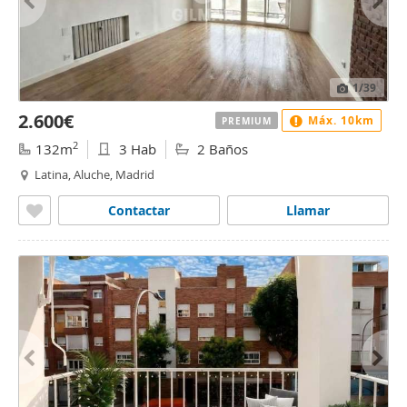
1
/39
2.600€
Máx. 10km
PREMIUM
2
132m
3 Hab
2 Baños
Latina, Aluche, Madrid
Contactar
Llamar