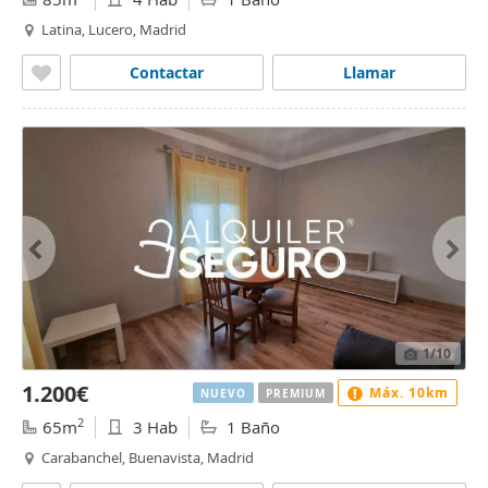
Latina, Lucero, Madrid
Contactar
Llamar
1
/10
1.200€
Máx. 10km
NUEVO
PREMIUM
2
65m
3 Hab
1 Baño
Carabanchel, Buenavista, Madrid