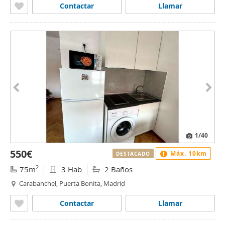
Contactar
Llamar
1
/40
550€
Máx. 10km
DESTACADO
2
75m
3 Hab
2 Baños
Carabanchel, Puerta Bonita, Madrid
Contactar
Llamar