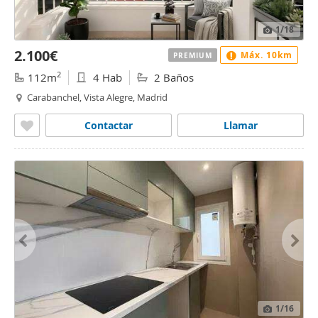
1
/18
2.100€
Máx. 10km
PREMIUM
2
112m
4 Hab
2 Baños
Carabanchel, Vista Alegre, Madrid
Contactar
Llamar
1
/16