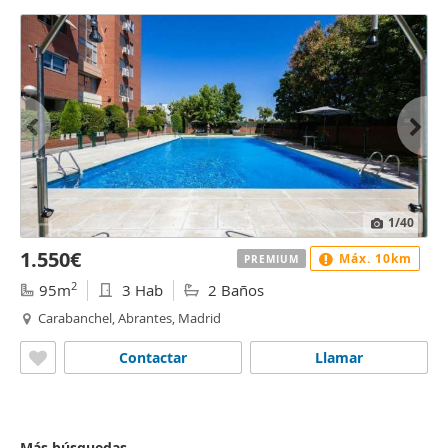
1
/40
1.550€
Máx. 10km
PREMIUM
2
95m
3 Hab
2 Baños
Carabanchel, Abrantes, Madrid
Contactar
Llamar
Más búsquedas...