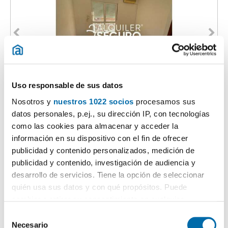
1
/9
Uso responsable de sus datos
1.150€
Máx. 10km
PREMIUM
Nosotros y
nuestros 1022 socios
procesamos sus
datos personales, p.ej., su dirección IP, con tecnologías
2
65m
3 Hab
1 Baño
como las cookies para almacenar y acceder la
Latina, Las Águilas, Madrid
información en su dispositivo con el fin de ofrecer
Contactar
Llamar
publicidad y contenido personalizados, medición de
publicidad y contenido, investigación de audiencia y
desarrollo de servicios. Tiene la opción de seleccionar
quién usa sus datos y con qué propósitos. Puede
cambiar o retirar su consentimiento en cualquier
momento desde la Declaración de cookies o clicando en
S
el Menú de consentimiento.
Necesario
e