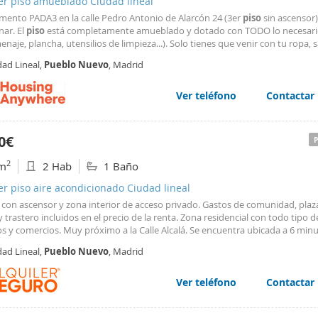
er piso amueblado Ciudad lineal
mento PADA3 en la calle Pedro Antonio de Alarcón 24 (3er
piso
sin ascensor)
nar. El
piso
está completamente amueblado y dotado con TODO lo necesari
menaje, plancha, utensilios de limpieza...). Solo tienes que venir con tu ropa,
. Este apartamento está ubicado en el distrito de Ventas (Zona La Elipa) justo
dad Lineal,
Pueblo
Nuevo
, Madrid
tro La Almudena (línea roja
Ver teléfono
Contactar
0€
2
m
2 Hab
1 Baño
er piso aire acondicionado Ciudad lineal
 con ascensor y zona interior de acceso privado. Gastos de comunidad, plaz
y trastero incluidos en el precio de la renta. Zona residencial con todo tipo d
os y comercios. Muy próximo a la Calle Alcalá. Se encuentra ubicada a 6 min
o al Metro "
Pueblo
Nuevo
"(L5 y L7). Autobuses cercanos: 4, 38, 48, 70, 77, 
dad Lineal,
Pueblo
Nuevo
, Madrid
13 y N5 No se aceptan mascotas.
Ver teléfono
Contactar