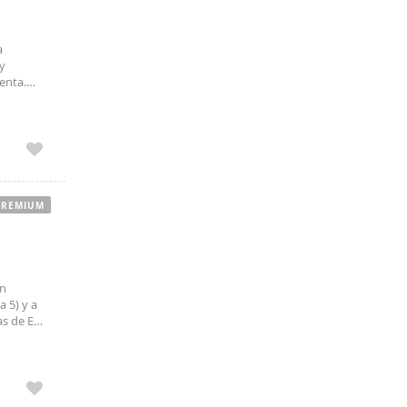
a
y
enta.
a 3
. No se
PREMIUM
en
 5) y a
eas de EMT