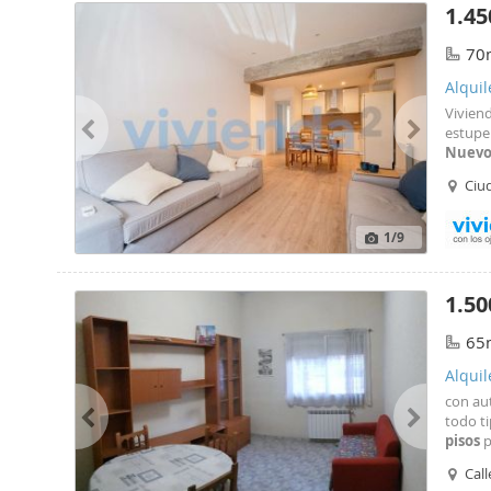
1.45
70
Alquil
Vivien
estup
Nuev
amuebla
Ciu
con ho
1
/9
1.50
65
Alquil
con au
todo ti
pisos
p
Call