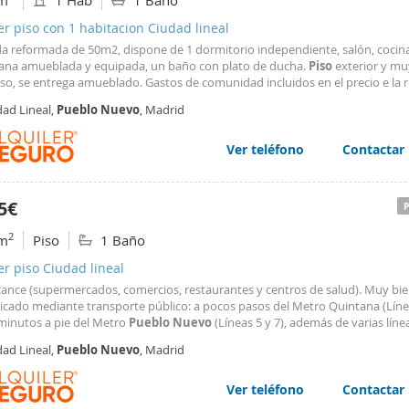
m
1 Hab
1 Baño
er piso con 1 habitacion Ciudad lineal
da reformada de 50m2, dispone de 1 dormitorio independiente, salón, cocin
ana amueblada y equipada, un baño con plato de ducha.
Piso
exterior y mu
so, se entrega amueblado. Gastos de comunidad incluidos en el precio e la r
 en zona comercial con todos los servicios, junto a Metro "Quintana (L5)" y 
dad Lineal,
Pueblo
Nuevo
, Madrid
s andando a Metro "
Pueblo
Nuevo
(L5 y L7)" y lineas de EMT "38, 109, 113)
n animales.
Ver teléfono
Contactar
5€
2
m
Piso
1 Baño
er piso Ciudad lineal
lcance (supermercados, comercios, restaurantes y centros de salud). Muy bi
cado mediante transporte público: a pocos pasos del Metro Quintana (Línea
 minutos a pie del Metro
Pueblo
Nuevo
(Líneas 5 y 7), además de varias lín
9 y 113). No se admiten mascotas.
dad Lineal,
Pueblo
Nuevo
, Madrid
Ver teléfono
Contactar