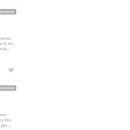
PREMIUM
ivienda
de 52 m²,
emás,
iscina.
PREMIUM
 con
a y dos
e gas