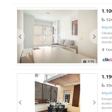
1.10
52
Alquil
Clikali
está ub
distri
cuenta
Ciu
Situado
1
/16
1.19
55
Alquil
Estup
acceso
dormito