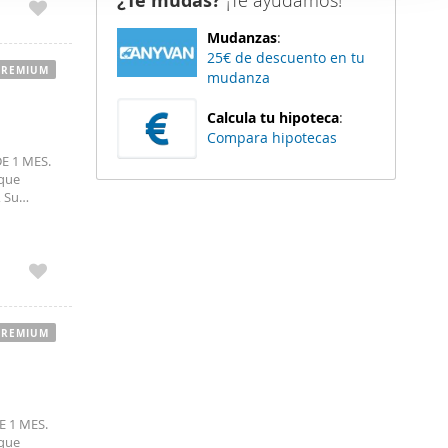
¿Te mudas?
¡Te ayudamos!
dor y
er funciones
unidad van
Mudanzas
:
 haga del
ormación.
25€ de descuento en tu
den
PREMIUM
mudanza
r del uso
Calcula tu hipoteca
:
Compara hipotecas
E 1 MES.
 que
, Su
a y
estancia
a, cuenta
dor y
unidad van
ormación.
PREMIUM
 1 MES.
 que