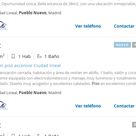
, Oportunidad única, Bella estancia de 28m2, con una ubicación inmejorable
gica ubicación te ofrece la comodidad de un buen barrio, una zona tranquil
dad Lineal,
Pueblo
Nuevo
, Madrid
s lugares para compartir, así como una excelente comunicación. Esta bella 
solo ambiente y muy luminosa, se entrega totalmente amueblada y equipad
 baño con plato de ducha, cocina americana con menaje. Diseño muy acoge
Ver teléfono
Contactar
tes calidades. El precio de la renta incluye AGUA Y WIFI; los gastos de com
o la propiedad. CONTRATO FLEXIBLE. Ideal para ti Contáctanos para más inf
€
NUEVO
2
m
1 Hab
1 Baño
er piso ascensor Ciudad lineal
nización cerrada, habitación y área de vestier en altillo, 1 baño, salón y coc
ente equipada con electrodomésticos y menaje, muy luminoso y totalment
ado. Diseño muy acogedor y excelentes calidades.
Piso
en excelentes condi
con aire acondicionado frio/calor. Ideal para ti. Agua y Wifi incluidos en el pr
dad Lineal,
Pueblo
Nuevo
, Madrid
tanos para más información.
Ver teléfono
Contactar
€
2