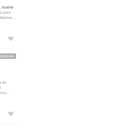
,
nuevo
o para
 sábanas y
 al lado
PREMIUM
a de
e
utos
104, 105,