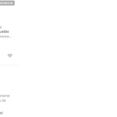
PREMIUM
a
ueblo
amente
a, cuenta
tenerse
s de
id