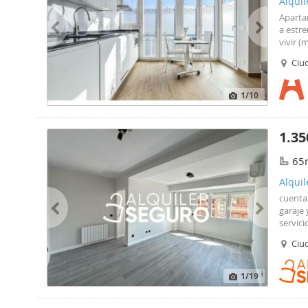
Alquil
Aparta
a estre
vivir (
toallas
Ciu
del me
1
/10
1.35
65
Alquil
cuenta
garaje 
servici
andand
Ciu
109, 1
1
/19