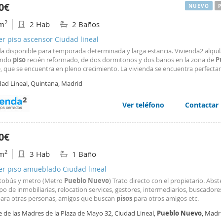
0€
NUEVO
2
m
2 Hab
2 Baños
er piso ascensor Ciudad lineal
da disponible para temporada determinada y larga estancia. Vivienda2 alquil
endo
piso
recién reformado, de dos dormitorios y dos baños en la zona de
P
o
, que se encuentra en pleno crecimiento. La vivienda se encuentra perfect
da y equipada, lista para entrar a vivir. La cocina está totalmente equipad
dad Lineal, Quintana, Madrid
rno, vitrocerámica, campana extractora
Ver teléfono
Contactar
0€
2
m
3 Hab
1 Baño
er piso amueblado Ciudad lineal
tobús y metro (Metro
Pueblo
Nuevo
) Trato directo con el propietario. Abs
po de inmobiliarias, relocation services, gestores, intermediarios, buscadore
ara otras personas, amigos que buscan
pisos
para otros amigos etc.
e de las Madres de la Plaza de Mayo 32, Ciudad Lineal,
Pueblo
Nuevo
, Madr