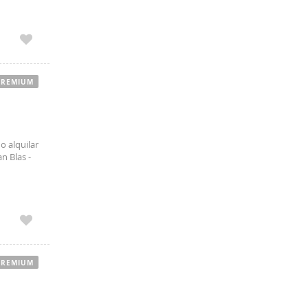
m del
. No
PREMIUM
o alquilar
n Blas -
título
a a
PREMIUM