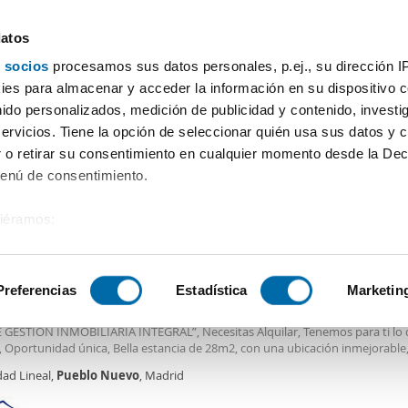
datos
 socios
procesamos sus datos personales, p.ej., su dirección I
Precio
Superficie
Habitaciones
Más filtros - 2
es para almacenar y acceder la información en su dispositivo co
nido personalizados, medición de publicidad y contenido, investi
Alquiler piso barato Pueblo Nuevo Madrid
servicios. Tiene la opción de seleccionar quién usa sus datos y 
 o retirar su consentimiento en cualquier momento desde la Dec
Menú de consentimiento.
siéramos:
€
 sobre su ubicación geográfica que puede tener una precisión de
2
m
Piso
1 Baño
tivo analizándolo activamente para buscar características específ
Preferencias
Estadística
Marketin
er piso aire acondicionado Ciudad lineal
IBLE PARA ENTRAR INMEDIATAMENTE. ALQUILER TEMPORAL A PARTIR DE 1
GESTIÓN INMOBILIARIA INTEGRAL”, Necesitas Alquilar, Tenemos para ti lo
sobre cómo se procesan sus datos personales y establezca su
, Oportunidad única, Bella estancia de 28m2, con una ubicación inmejorable
 de datos
. Puede cambiar o retirar su consentimiento en cualq
gica ubicación te ofrece la comodidad de un buen barrio, una zona tranquil
dad Lineal,
Pueblo
Nuevo
, Madrid
es.
s lugares para compartir, así como una excelente comunicación. Esta bella 
solo ambiente y muy luminosa, se entrega totalmente amueblada y equipad