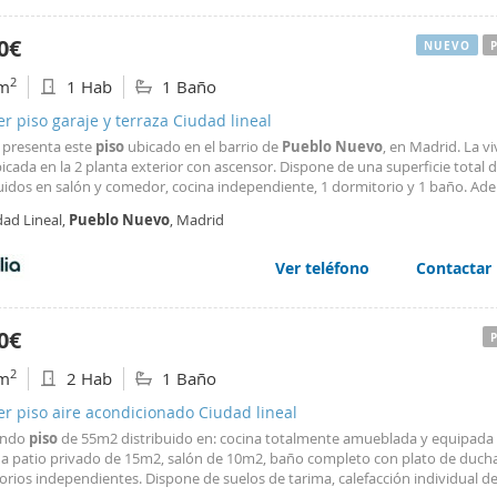
0€
NUEVO
2
m
1 Hab
1 Baño
er piso garaje y terraza Ciudad lineal
a presenta este
piso
ubicado en el barrio de
Pueblo
Nuevo
, en Madrid. La v
icada en la 2 planta exterior con ascensor. Dispone de una superficie total 
buidos en salón y comedor, cocina independiente, 1 dormitorio y 1 baño. Ad
 con ascensor, terraza, cocina amueblada, armarios empotrados, parking y p
dad Lineal,
Pueblo
Nuevo
, Madrid
 en el barrio de
Pueblo
Nuevo
Ver teléfono
Contactar
0€
2
m
2 Hab
1 Baño
er piso aire acondicionado Ciudad lineal
endo
piso
de 55m2 distribuido en: cocina totalmente amueblada y equipada
 a patio privado de 15m2, salón de 10m2, baño completo con plato de duch
rios independientes. Dispone de suelos de tarima, calefacción individual d