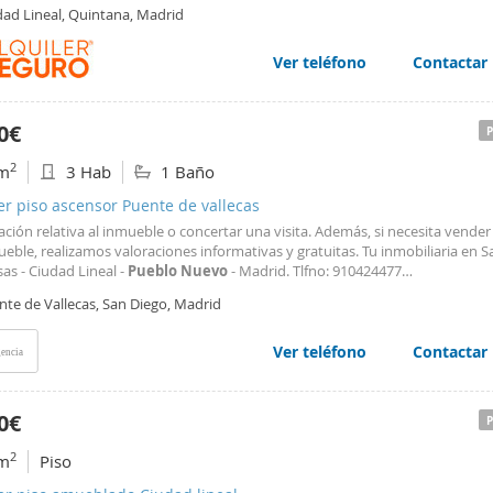
l, aire acondicionado, es exterior y se entrega amueblado. Ubicado en zona
dad Lineal, Quintana, Madrid
cial y tranquila cercana a todo tipo de comercios y servicios. A tan sólo 200
"
Pueblo
Nuevo
" (L5 Y L7). Autobuses cercanos: 21, 38, 48, 109, 146, 113, N5
 animales
Ver teléfono
Contactar
0€
2
m
3 Hab
1 Baño
er piso ascensor Puente de vallecas
ción relativa al inmueble o concertar una visita. Además, si necesita vender 
eble, realizamos valoraciones informativas y gratuitas. Tu inmobiliaria en Sa
as - Ciudad Lineal -
Pueblo
Nuevo
- Madrid. Tlfno: 910424477
upoinmobiliariomiracasa.com La información de este anuncio, se muestra a 
nte de Vallecas, San Diego, Madrid
tivo, no es contractual ni vinculante y puede contener errores. Oferta sujet
iones de compra. Consulte los términos y condiciones aplicables.
Ver teléfono
Contactar
encia
0€
2
m
Piso