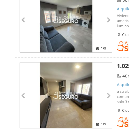
50
Alquil
Vivien
americ
lumino
Situado
Ciu
minuto
acepta
1
/9
1.02
40
Alquil
a su a
comuni
solo 3
(38, 10
Ciu
1
/9