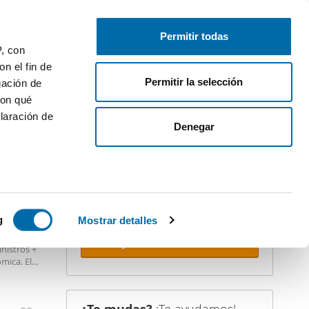
Publica gratis
Inicia sesión
Permitir todas
P, con
n el fin de
Permitir la selección
gación de
con qué
laración de
iler
Denegar
¡Crea tu alerta!
No dejes que te adelanten. Recibe en
tu correo
todas las novedades
de
TOP
esta búsqueda.
 varios
icas (huellas
g
Mostrar detalles
sio y
Recibir alertas
nistros +
s
mica. El
uier momento
amente