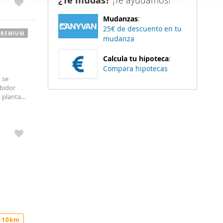
¿Te mudas?
¡Te ayudamos!
er funciones
Mudanzas
:
 haga del
25€ de descuento en tu
den
PREMIUM
mudanza
r del uso
Calcula tu hipoteca
:
Compara hipotecas
 se
ibidor
 planta
-comedor
ntanales
gnífica
odo el
a de
ción con
lancia que
servicios
, zonas
ción
con el
etera,
 10km
iler