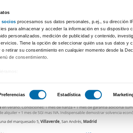
datos
 socios
procesamos sus datos personales, p.ej., su dirección I
Precio
Superficie
Habitaciones
Más filtros - 2
es para almacenar y acceder la información en su dispositivo co
nido personalizados, medición de publicidad y contenido, investi
Alquiler piso piscina Villaverde Madrid
servicios. Tiene la opción de seleccionar quién usa sus datos y 
 o retirar su consentimiento en cualquier momento desde la Dec
Ordenación Enalqu
Menú de consentimiento.
siéramos:
€
 sobre su ubicación geográfica que puede tener una precisión de
2
m
1 Hab
1 Baño
tivo analizándolo activamente para buscar características específ
Preferencias
Estadística
Marketin
er piso amueblado Villaverde
a de parking, en el mismo edificio, el cual además dispone de zona de gimna
a
en verano. Condiciones: 1 mes de fianza + 1 mes de garantía adicional sumi
sobre cómo se procesan sus datos personales y establezca su
de alquiler + 1 mes de SGI mas IVA. Indispensable demostrar solvencia econó
 de datos
. Puede cambiar o retirar su consentimiento en cualq
 de
Villaverde
Alto, es un distrito con una identidad muy marcada, históric
una del marquesado 5,
Villaverde
, San Andrés,
Madrid
al desarrollo industrial y ferroviario
es.