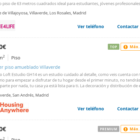
o piso de 63 metros cuadrados ideal para estudiantes, jóvenes profesionales
s buscan un hogar cómodo y bien equipado! Consta de tres dormitorios am
e de Villajoyosa, Villaverde, Los Rosales, Madrid
os empotrados, un baño completo y una cocina amueblada y equipada par
 preparar tus mejores recetas sin preocupaciones. La vivienda se encuentra
o con ascensor y está en excelente estado, lista para entrar a vivir. Disfruta d
Ver teléfono
Contactar
e acondicionado y la calefacción individual mediante bomba de frío y calor, q
izarán una temperatura perfecta en cualquier estación del año. Además, cu
ón a internet y wifi, antena de TV y ventiladores para mayor comodidad. La
0€
Máx.
TOP
dad es exterior, lo que proporciona mucha luz natural y un ambiente alegre 
so. Perfecta para quienes valoran un espacio funcional, bien equipado y en
2
m
Piso
 impecable. No pierdas la oportunidad de hacer de este piso tu nuevo hogar
er piso amueblado Villaverde
o Loft Estudio GH14 es un estudio cuidado al detalle, como veis cuenta con 
rio para empezar a disfrutar de tu hogar desde el primer minuto, no tendrá
arte por nada, tu casa ya está lista para ti. La decoración y distribución de 
o es fantástica como veis, además dispone de todos los electrodomésticos i
averde, San Andrés, Madrid
illas! Descatar además la comodidad del fantástico colchón así como su long
os de una cama ideal de 1,60m.
Ver teléfono
Contactar
0€
Máx.
PREMIUM
2
m
Piso