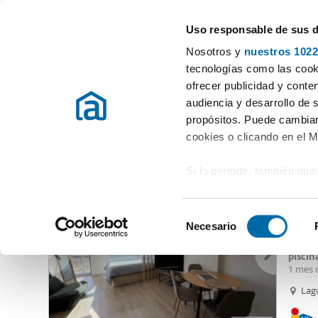
Uso responsable de sus 
Especialistas en pisos en alquiler
Nosotros y
nuestros 1022
Madrid
Elegir distrito
tecnologías como las cooki
ofrecer publicidad y conte
Inicio
Alquiler pisos Madrid provincia
Alquiler pisos Madrid
audiencia y desarrollo de 
propósitos. Puede cambiar
Alquiler piso piscina Villaverde Madrid
(2 viviendas)
cookies o clicando en el 
Si lo permite, también qui
950
Recopilar información
48
metros
S
Identificar su disposi
Necesario
Alquil
e
digitales)
de plaz
l
piscin
Obtenga más información 
e
1 mes 
preferencias en la
sección
barrio
c
Lag
ligado 
en la Declaración de cooki
c