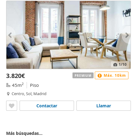
1
/10
3.820€
Máx. 10km
PREMIUM
2
45m
Piso
Centro, Sol, Madrid
Contactar
Llamar
Más búsquedas...