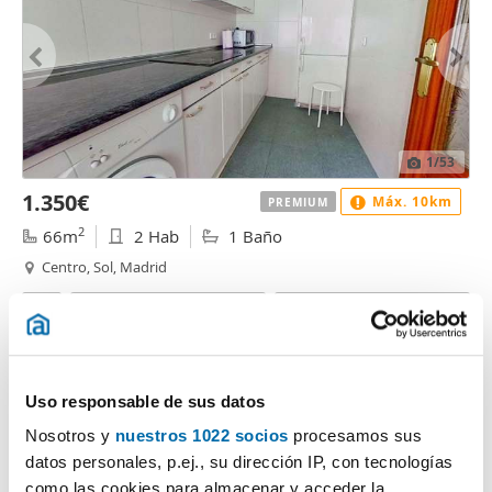
1
/53
1.350€
Máx. 10km
PREMIUM
2
66m
2 Hab
1 Baño
Centro, Sol, Madrid
Contactar
Llamar
Uso responsable de sus datos
Nosotros y
nuestros 1022 socios
procesamos sus
datos personales, p.ej., su dirección IP, con tecnologías
como las cookies para almacenar y acceder la