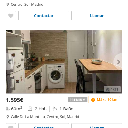
Centro, Sol, Madrid
Contactar
Llamar
1
/31
1.595€
Máx. 10km
PREMIUM
2
60m
2 Hab
1 Baño
Calle De La Montera, Centro, Sol, Madrid
Contactar
Llamar