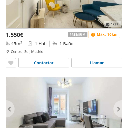
1
/27
1.550€
Máx. 10km
PREMIUM
2
45m
1 Hab
1 Baño
Centro, Sol, Madrid
Contactar
Llamar