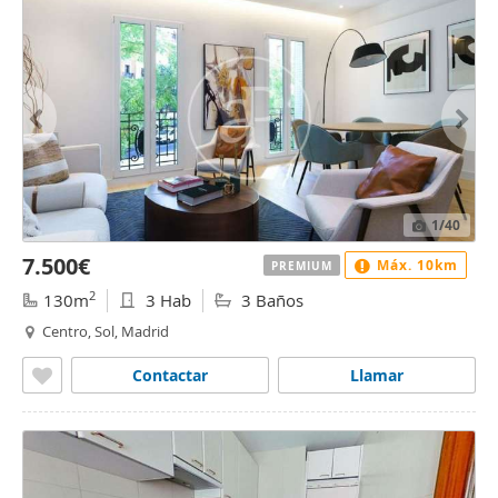
1
/40
7.500€
Máx. 10km
PREMIUM
2
130m
3 Hab
3 Baños
Centro, Sol, Madrid
Contactar
Llamar