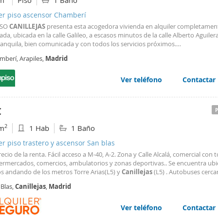
m
Piso
1 Baño
ler piso ascensor Chamberí
ISO
CANILLEJAS
presenta esta acogedora vivienda en alquiler completamen
da, ubicada en la calle Galileo, a escasos minutos de la calle Alberto Aguiler
ranquila, bien comunicada y con todos los servicios próximos.
mberí, Arapiles,
Madrid
enda se distribuye en:
rio ubicado en altillo
Ver teléfono
Contactar
con cocina americana
 completo
€
con ascensor
2
m
1 Hab
1 Baño
er piso trastero y ascensor San blas
recio de la renta. Fácil acceso a M-40, A-2. Zona y Calle Alcalá, comercial con 
ermercados, comercios, ambulatorios y zonas deportivas.. Se encuentra ubi
s andando de los metros Torre Arias(L5) y
Canillejas
(L5) . Autobuses cerca
 105, 140, 153, 165 y N5. No se aceptan mascotas.
 Blas,
Canillejas
,
Madrid
Ver teléfono
Contactar