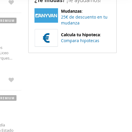
¿Te mudas?
¡Te ayudamos!
5. No se
er funciones
Mudanzas
:
 haga del
25€ de descuento en tu
den
PREMIUM
mudanza
r del uso
Calcula tu hipoteca
:
Compara hipotecas
os
(Liceo
arques
aria
PREMIUM
día
a Estado