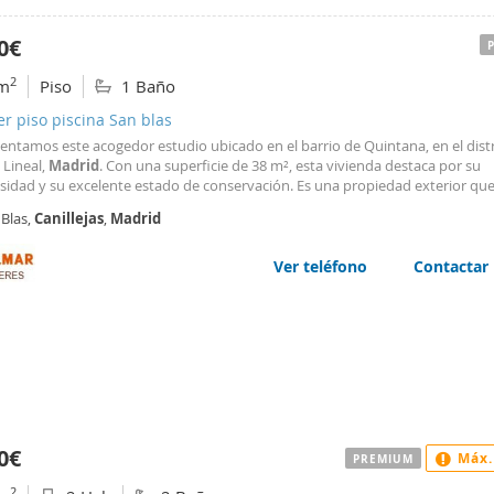
0€
2
m
Piso
1 Baño
er piso piscina San blas
entamos este acogedor estudio ubicado en el barrio de Quintana, en el dist
 Lineal,
Madrid
. Con una superficie de 38 m², esta vivienda destaca por su
sidad y su excelente estado de conservación. Es una propiedad exterior qu
año, aire acondicionado, calefacción por aire caliente y un suelo de parquet
 Blas,
Canillejas
,
Madrid
calidez y elegancia. Además, el edificio
Ver teléfono
Contactar
0€
Máx.
PREMIUM
2