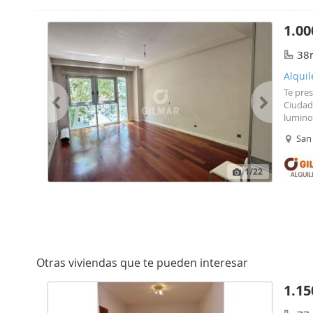
1.00
38
Alquil
Te pres
Ciudad
lumino
con 1 b
San
aporta 
1
/22
Otras viviendas que te pueden interesar
1.15