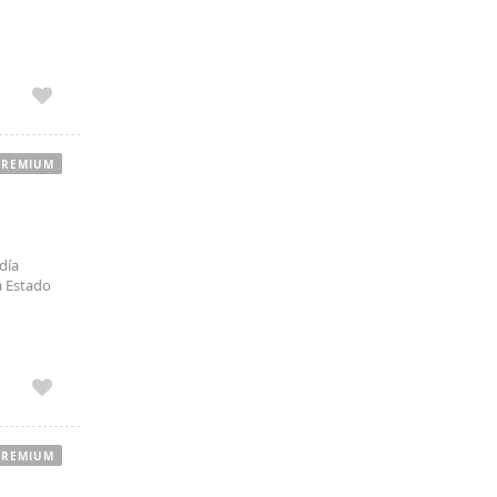
PREMIUM
día
a Estado
PREMIUM