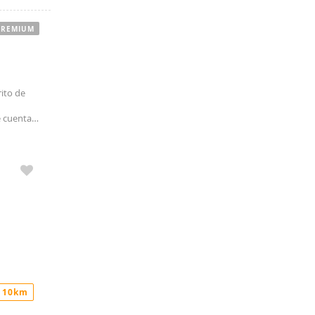
PREMIUM
rito de
e cuenta
 que
 10km