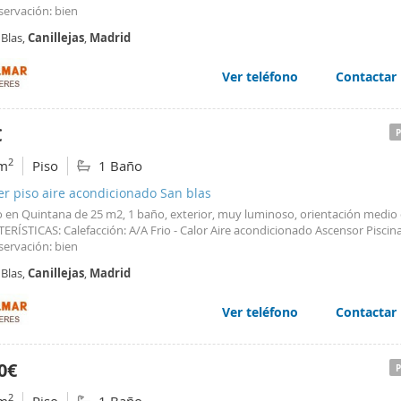
servación: bien
 Blas,
Canillejas
,
Madrid
Ver teléfono
Contactar
€
2
m
Piso
1 Baño
er piso aire acondicionado San blas
o en Quintana de 25 m2, 1 baño, exterior, muy luminoso, orientación medio 
ERÍSTICAS: Calefacción: A/A Frio - Calor Aire acondicionado Ascensor Piscin
servación: bien
 Blas,
Canillejas
,
Madrid
Ver teléfono
Contactar
0€
2