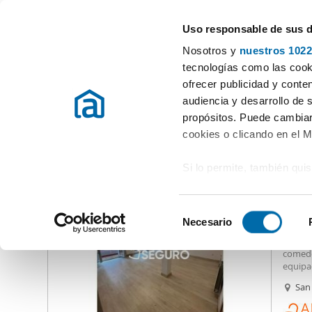
Uso responsable de sus 
Especialistas en pisos en alquiler
Nosotros y
nuestros 1022
Madrid
Elegir distrito
tecnologías como las cooki
ofrecer publicidad y conte
Inicio
Alquiler pisos Madrid provincia
Alquiler pisos Madrid
audiencia y desarrollo de 
propósitos. Puede cambiar
Alquiler apartamento Canillejas Madrid
(7 viviendas)
cookies o clicando en el 
Si lo permite, también qui
1.19
Recopilar información
80
metros
S
Identificar su disposi
Necesario
Alquil
e
digitales)
Vivien
l
comedo
Obtenga más información 
e
equipa
preferencias en la
sección
Dispone
c
San
en la Declaración de cooki
viviend
c
incluid