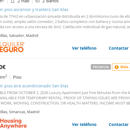
m
2 Hab
2 Baños
er piso ascensor y trastero San blas
da de 77m2 en urbanización privada distribuida en 2 dormitorios (uno de ell
n suite), amplio salón-comedor, 2 baños completos con bañera y cocina am
a con acceso a una terraza de 3m2. Calefacción individual de gas natural, 
ados, suelos de parquet, ventanas climalit y muy luminosa. Finca con ascen
Blas, Salvador, Madrid
de comunidad, plaza de garaje y trastero incluidos en el precio de renta. Si
sidencial con todos los servicios, a 2 minutos del Metro Suanzes (Línea 5).
Ver teléfono
Contactar
0€
Máx.
PREMIUM
2
0m
Piso
er piso aire acondicionado San blas
BLE FROM OCTOBER 2, 2026 Luxury Apartment Just Five Minutes from the 
AVAILABLE FOR TEMPORARY RENTAL. PROOF OF STAYING ISSUES ARE PROV
, WORK, MOVING, CONSTRUCTION, OR HEALTH MATTERS. INCOME MUST B
ED WITH VALID DOCUMENTATION. PET ARE NOT ALLOWED. Enjoy every co
 Blas, Simancas, Madrid
ximum convenience in this spectacular apartment. The spacious living-din
s an elegant corner sofa and an impressive 85-inch Smart TV, ideal for relax
ng cozy winter nights with a home theater experience. Underfloor heating a
Ver teléfono
Contactar
ermal system provide great comfort with efficient and economical consumpt