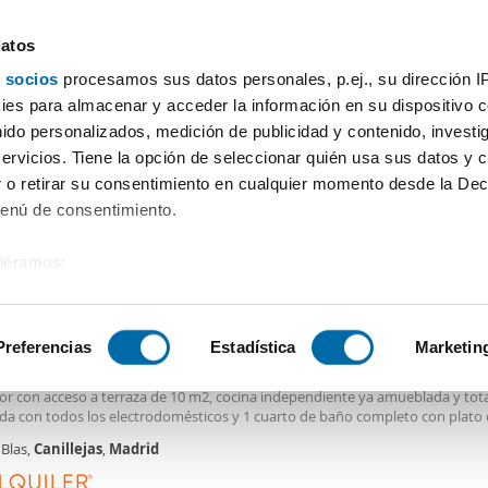
datos
 socios
procesamos sus datos personales, p.ej., su dirección I
Precio
Superficie
Habitaciones
Más filtros - 1
es para almacenar y acceder la información en su dispositivo co
nido personalizados, medición de publicidad y contenido, investi
Alquiler apartamento Canillejas Madrid
servicios. Tiene la opción de seleccionar quién usa sus datos y 
 o retirar su consentimiento en cualquier momento desde la Dec
Ordenación Enalqu
Menú de consentimiento.
siéramos:
5€
 sobre su ubicación geográfica que puede tener una precisión de
2
m
2 Hab
1 Baño
tivo analizándolo activamente para buscar características específ
Preferencias
Estadística
Marketin
er piso terraza y garaje San blas
da completamente reformada de 80 m2. Consta de 2 dormitorios, amplio sal
r con acceso a terraza de 10 m2, cocina independiente ya amueblada y to
sobre cómo se procesan sus datos personales y establezca su
da con todos los electrodomésticos y 1 cuarto de baño completo con plato
 de datos
. Puede cambiar o retirar su consentimiento en cualq
 armarios, aire acondicionado de bomba frío y calor en todas las estancias.
 Blas,
Canillejas
,
Madrid
es.
a es exterior y se entrega sin amueblar. Gastos de comunidad y plaza de ga
os en el precio de la renta. Zona tranquila con todo tipo de servicios y comer