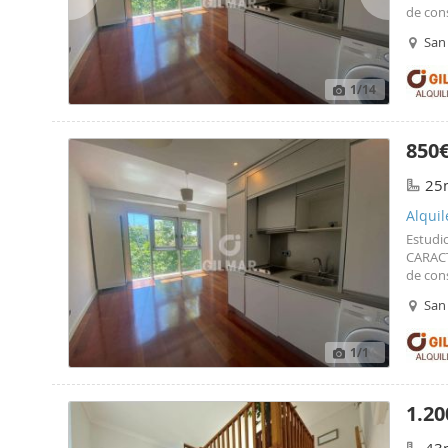
de con
San
1
/14
850
25
Alquil
Estudi
CARACT
de con
San
1
/1
1.20