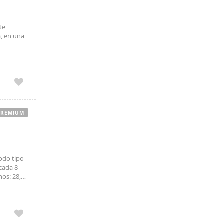
te
a, en una
PREMIUM
todo tipo
cada 8
nos: 28,