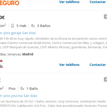
o a 6 min del Metro Las Musas (Línea 7) y líneas EMT: 28-38-48-140-165-E2-N
Ver teléfono
Contactar
web se usan para personalizar el contenido y los anuncios, ofrec
n mascotas.
ar el tráfico. Además, compartimos información sobre el uso que
tners de redes sociales, publicidad y análisis web, quienes pue
0€
ación que les haya proporcionado o que hayan recopilado a parti
2
5m
5 Hab
3 Baños
vicios.
er piso garaje San blas
30 Y M-40 es muy rápido. Alrededor de la oficina se encuentran varios centr
ales (Centro comercial Alcalá Norte, Centro Comercial San Blas, ), colegios, 
, CEIP Marqués de Suanzes, CEIP Alberto Alcocer), guarderías, farmacias, P
os: (Parque de
Canillejas
, Parque Suanzes), hospitales, (Policlínica Universit
 Blas, Simancas,
Madrid
 X el Sabio) y variedad de restaurantes.
Ver teléfono
Contactar
€
2
m
Piso
1 Baño
er piso piscina San blas
o en Quintana de 25 m2, 1 baño, exterior, muy luminoso, orientación medio 
ERÍSTICAS: Calefacción: A/A Frio - Calor Aire acondicionado Ascensor Piscin