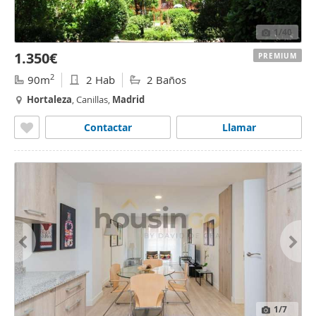
1
/40
1.350€
PREMIUM
2
90m
2 Hab
2 Baños
Hortaleza
, Canillas,
Madrid
Contactar
Llamar
1
/7