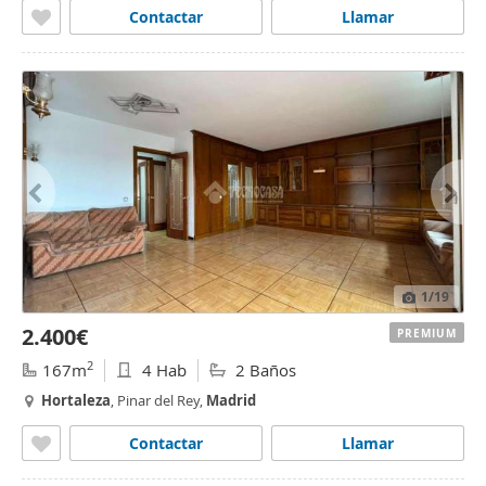
Contactar
Llamar
1
/19
2.400€
PREMIUM
2
167m
4 Hab
2 Baños
Hortaleza
, Pinar del Rey,
Madrid
Contactar
Llamar