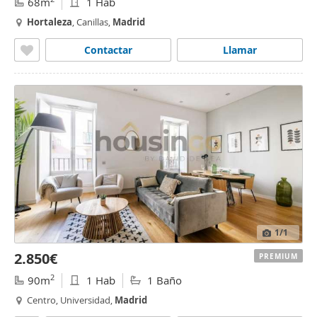
68m
1 Hab
Hortaleza
, Canillas,
Madrid
Contactar
Llamar
1
/1
2.850€
PREMIUM
2
90m
1 Hab
1 Baño
Centro, Universidad,
Madrid