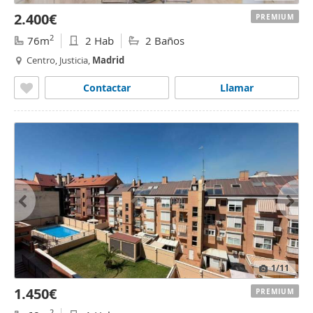
2.400€
PREMIUM
2
76m
2 Hab
2 Baños
Centro, Justicia,
Madrid
Contactar
Llamar
1
/11
1.450€
PREMIUM
2