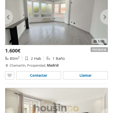
1
/20
1.600€
PREMIUM
2
80m
2 Hab
1 Baño
Chamartín, Prosperidad,
Madrid
Contactar
Llamar