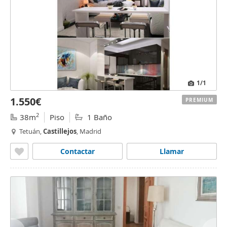
1
/1
1.550€
PREMIUM
2
38m
Piso
1 Baño
Tetuán,
Castillejos
, Madrid
Contactar
Llamar