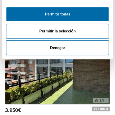
n
de cookies.
3.600€
PREMIUM
s
Permitir todas
2
e
236m
5 Hab
3 Baños
Las cookies de este sitio web se usan para personalizar
n
el contenido y los anuncios, ofrecer funciones de redes
Tetuán,
Castillejos
, Madrid
t
sociales y analizar el tráfico. Además, compartimos
Permitir la selección
Contactar
Llamar
i
información sobre el uso que haga del sitio web con
m
nuestros partners de redes sociales, publicidad y análisis
i
web, quienes pueden combinarla con otra información
Denegar
e
que les haya proporcionado o que hayan recopilado a
n
partir del uso que haya hecho de sus servicios.
t
o
1
/1
3.950€
PREMIUM