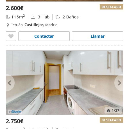
2.600€
DESTACADO
2
115m
3 Hab
2 Baños
Tetuán,
Castillejos
, Madrid
Contactar
Llamar
1
/27
2.750€
DESTACADO
2