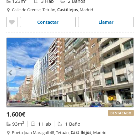
123m
3 Hab
2 Baños
Calle de Orense, Tetuán,
Castillejos
, Madrid
Contactar
Llamar
1
/19
1.600€
DESTACADO
2
93m
1 Hab
1 Baño
Poeta Joan Maragall 48, Tetuán,
Castillejos
, Madrid