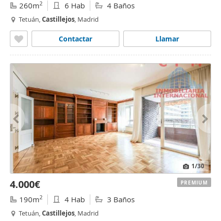
2
260m
6 Hab
4 Baños
Tetuán,
Castillejos
, Madrid
Contactar
Llamar
1
/30
4.000€
PREMIUM
2
190m
4 Hab
3 Baños
Tetuán,
Castillejos
, Madrid