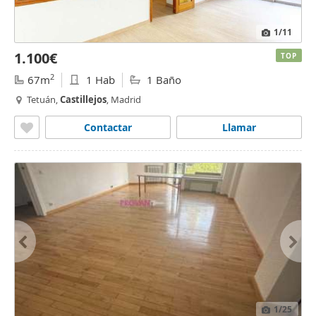
1
/11
1.100€
TOP
2
67m
1 Hab
1 Baño
Tetuán,
Castillejos
, Madrid
Contactar
Llamar
1
/25