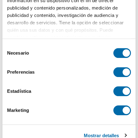
información en su dispositivo con el fin de ofrecer
publicidad y contenido personalizados, medición de
publicidad y contenido, investigación de audiencia y
1
/5
desarrollo de servicios. Tiene la opción de seleccionar
1.400€
PREMIUM
quién usa sus datos y con qué propósitos. Puede
2
51m
1 Hab
1 Baño
cambiar o retirar su consentimiento en cualquier
momento desde la Declaración de cookies o clicando en
Tetuán,
Castillejos
, Madrid
S
el Menú de consentimiento.
Necesario
e
Contactar
Llamar
l
Si lo permite, también quisiéramos:
e
Preferencias
Recopilar información sobre su ubicación geográfica
c
que puede tener una precisión de varios metros
c
Identificar su dispositivo analizándolo activamente
i
Estadística
para buscar características específicas (huellas
ó
digitales)
n
Marketing
d
Obtenga más información sobre cómo se procesan sus
e
datos personales y establezca sus preferencias en la
c
sección de datos
. Puede cambiar o retirar su
Mostrar detalles
o
consentimiento en cualquier momento en la Declaración
1
/1