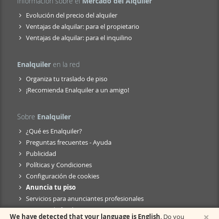
Información sobre el
Mercado del Alquiler
Evolución del precio del alquiler
Ventajas de alquilar: para el propietario
Ventajas de alquilar: para el inquilino
Enalquiler
en la red
Organiza tu traslado de piso
¡Recomienda Enalquiler a un amigo!
Sobre
Enalquiler
¿Qué es Enalquiler?
Preguntas frecuentes - Ayuda
Publicidad
Políticas y Condiciones
Configuración de cookies
Anuncia tu piso
Servicios para anunciantes profesionales
Anuncio de fusión
×
We have detected that your language is English
. Do you