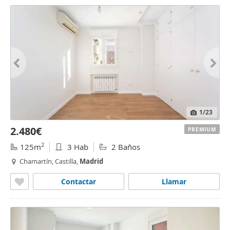
1
/23
2.480€
PREMIUM
2
125m
3 Hab
2 Baños
Chamartín, Castilla,
Madrid
Contactar
Llamar