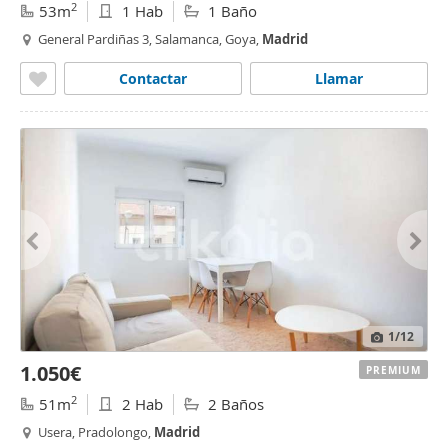
2
53m
1 Hab
1 Baño
General Pardiñas 3, Salamanca, Goya,
Madrid
Contactar
Llamar
1
/12
1.050€
PREMIUM
2
51m
2 Hab
2 Baños
Usera, Pradolongo,
Madrid