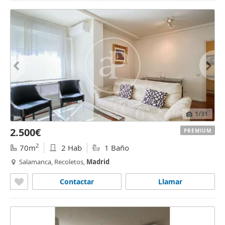
1
/31
2.500€
PREMIUM
2
70m
2 Hab
1 Baño
Salamanca, Recoletos,
Madrid
Contactar
Llamar