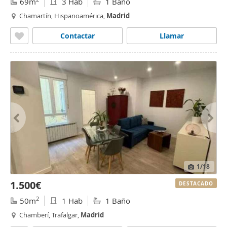
69m
3 Hab
1 Baño
Chamartín, Hispanoamérica,
Madrid
Contactar
Llamar
1
/18
1.500€
DESTACADO
2
50m
1 Hab
1 Baño
Chamberí, Trafalgar,
Madrid