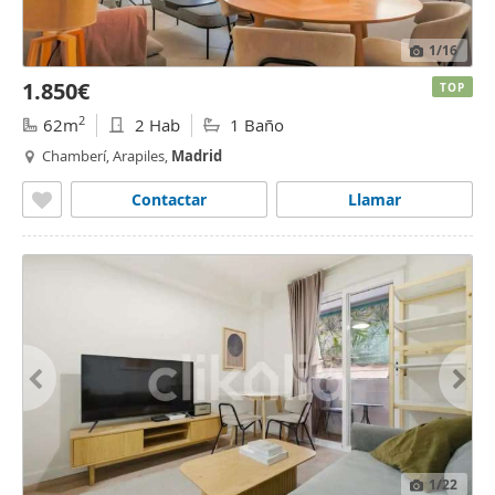
1
/16
1.850€
TOP
2
62m
2 Hab
1 Baño
Chamberí, Arapiles,
Madrid
Contactar
Llamar
1
/22