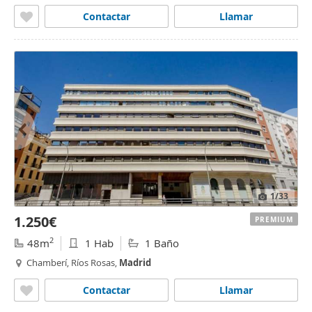
Contactar
Llamar
1
/33
1.250€
PREMIUM
2
48m
1 Hab
1 Baño
Chamberí, Ríos Rosas,
Madrid
Contactar
Llamar