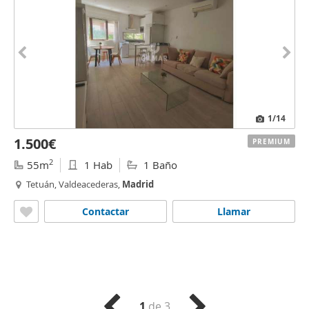
1
/14
1.500€
PREMIUM
2
55m
1 Hab
1 Baño
Tetuán, Valdeacederas,
Madrid
Contactar
Llamar
1
de 3