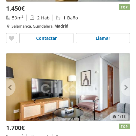
1.450€
TOP
2
59m
2 Hab
1 Baño
Salamanca, Guindalera,
Madrid
Contactar
Llamar
1
/18
1.700€
TOP
2