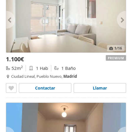
1
/16
1.100€
PREMIUM
2
52m
1 Hab
1 Baño
Ciudad Lineal, Pueblo Nuevo,
Madrid
Contactar
Llamar