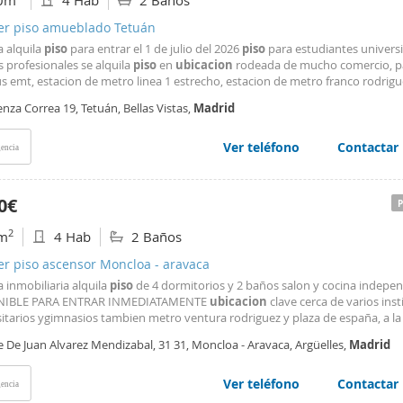
0m
4 Hab
2 Baños
ler piso amueblado Tetuán
a alquila
piso
para entrar el 1 de julio del 2026
piso
para estudiantes universi
 profesionales se alquila
piso
en
ubicacion
rodeada de mucho comercio, p
 emt, estacion de metro linea 1 estrecho, estacion de metro franco rodrigue
consiste de las siguentes estancias: -4 dormitorios amoblados con camas
nza Correa 19, Tetuán, Bellas Vistas,
Madrid
duales armarios mesa de noche
Ver teléfono
Contactar
encia
0€
2
m
4 Hab
2 Baños
er piso ascensor Moncloa - aravaca
 inmobiliaria alquila
piso
de 4 dormitorios y 2 baños salon y cocina indepen
NIBLE PARA ENTRAR INMEDIATAMENTE
ubicacion
clave cerca de varios inst
itarios ygimnasios tambien metro ventura rodriguez y plaza de españa, a la
mplo de debody multiples paradas EMT autobus los 4 dormitorios poseen 
e De Juan Alvarez Mendizabal, 31 31, Moncloa - Aravaca, Argüelles,
Madrid
udio armario y alguna comoda el salon posee 1
Ver teléfono
Contactar
encia