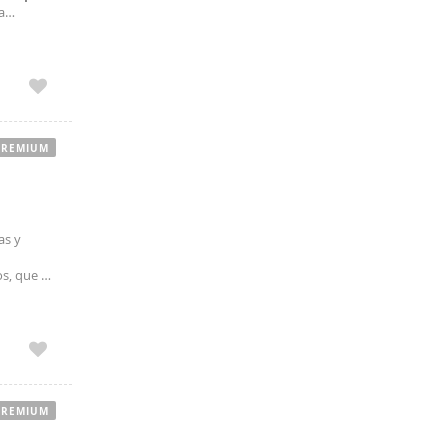
a
go
PREMIUM
as y
s, que se
as tanto
PREMIUM