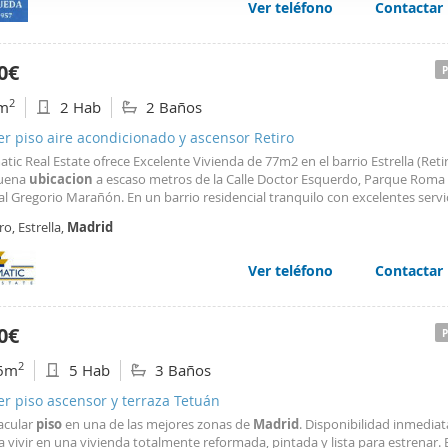
Ver teléfono
Contactar
web se usan para personalizar el contenido y los anuncios, ofrec
ar el tráfico. Además, compartimos información sobre el uso que
tners de redes sociales, publicidad y análisis web, quienes pue
0€
ación que les haya proporcionado o que hayan recopilado a parti
2
m
2 Hab
2 Baños
vicios.
er piso aire acondicionado y ascensor Retiro
tic Real Estate ofrece Excelente Vivienda de 77m2 en el barrio Estrella (Reti
uena
ubicacion
a escaso metros de la Calle Doctor Esquerdo, Parque Roma 
l Gregorio Marañón. En un barrio residencial tranquilo con excelentes servic
o, Supermercados, Farmacias,cafeterias y restaurantes en sus alrededores.
ro, Estrella,
Madrid
s, hospitales y amplias zonas verdes
Ver teléfono
Contactar
0€
2
6m
5 Hab
3 Baños
er piso ascensor y terraza Tetuán
acular
piso
en una de las mejores zonas de
Madrid
. Disponibilidad inmediat
a vivir en una vivienda totalmente reformada, pintada y lista para estrenar.