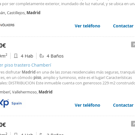
a por ser completamente exterior, inundado de luz natural, y se ubica en un
zación premium e inmejorable: a solo 10 minutos andando del Estadio Santia
án, Castillejos,
Madrid
éu, y a 4min de la estación de metro de Cuzco
Ver teléfono
Contactar
0€
2
9m
4 Hab
4 Baños
er piso trastero Chamberí
res disfrutar
Madrid
en una de las zonas residenciales más seguras, tranquil
tes, en un cómodo
piso
, amplio y luminoso, este es el lugar! Características
pales: DISTRIBUCION Este inmueble cuenta con generosos 229 m2 construido
uyen en cuatro luminosas habitaciones dobles, dos de ellas en suite, perfect
mberí, Vallehermoso,
Madrid
amilias como espacios multifuncionales
Ver teléfono
Contactar
0€
2