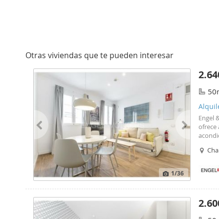
Otras viviendas que te pueden interesar
2.64
50
Alqui
Engel &
ofrece
acondic
aparta
Cha
abiert
ambient
natural
1
/36
velocid
renta. 
siendo 
2.60
el barr
única 