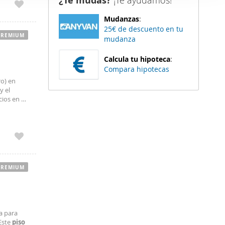
¿Te mudas?
¡Te ayudamos!
er funciones
Mudanzas
:
 haga del
25€ de descuento en tu
den
PREMIUM
mudanza
r del uso
Calcula tu hipoteca
:
Compara hipotecas
ro) en
y el
ios en el
 Proximo a
PREMIUM
a para
 Este
piso