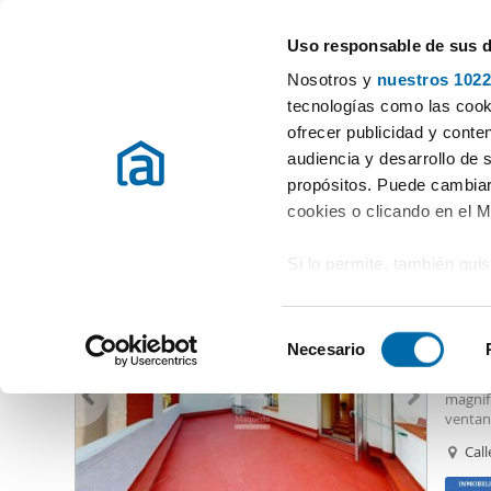
Uso responsable de sus 
Especialistas en pisos en alquiler
Nosotros y
nuestros 1022
Madrid
Elegir distrito
tecnologías como las cooki
ofrecer publicidad y conte
Inicio
Alquiler pisos Madrid provincia
Alquiler pisos Madrid
audiencia y desarrollo de 
propósitos. Puede cambiar
Alquiler pisos Ubicacion Madrid
(6 viviendas)
cookies o clicando en el 
Si lo permite, también qui
1.70
Recopilar información
10
metros
S
Identificar su disposi
Necesario
Magni
e
digitales)
ubicac
Magnif
l
magnifi
Obtenga más información 
e
ventana
preferencias en la
sección
suelos 
c
Call
en la Declaración de cooki
mampar
c