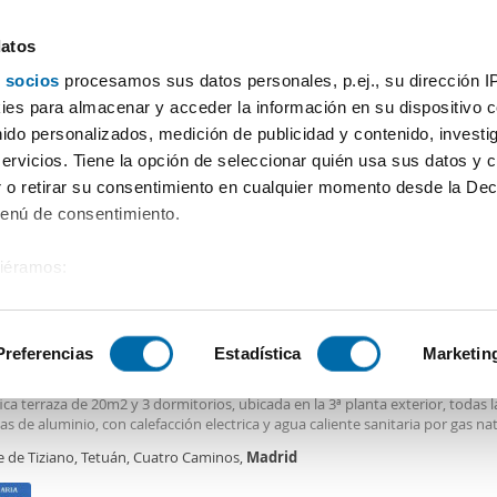
datos
 socios
procesamos sus datos personales, p.ej., su dirección I
Precio
Superficie
Habitaciones
Más filtros - 2
es para almacenar y acceder la información en su dispositivo co
nido personalizados, medición de publicidad y contenido, investi
Alquiler pisos Ubicacion Madrid
servicios. Tiene la opción de seleccionar quién usa sus datos y 
 o retirar su consentimiento en cualquier momento desde la Dec
Ordenación Enalqu
Menú de consentimiento.
siéramos:
0€
DE
 sobre su ubicación geográfica que puede tener una precisión de
2
3m
3 Hab
1 Baño
tivo analizándolo activamente para buscar características específ
Preferencias
Estadística
Marketin
fica ubicacion! Alquilamos una céntrica vivienda amueblada magni
ion!
ica
ubicacion
! Alquilamos una céntrica vivienda amueblada en planta atico
ca terraza de 20m2 y 3 dormitorios, ubicada en la 3ª planta exterior, todas l
sobre cómo se procesan sus datos personales y establezca su
s de aluminio, con calefacción electrica y agua caliente sanitaria por gas nat
 de datos
. Puede cambiar o retirar su consentimiento en cualq
de gres, gran terraza con vistas a azca, cuarto de baño con plato de ducha 
e de Tiziano, Tetuán, Cuatro Caminos,
Madrid
es.
a, el salon interior dispone de ventanal