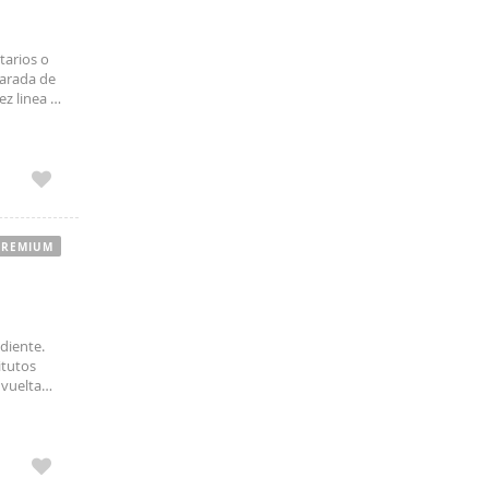
tarios o
arada de
z linea 7
PREMIUM
diente.
itutos
 vuelta
cama mesa