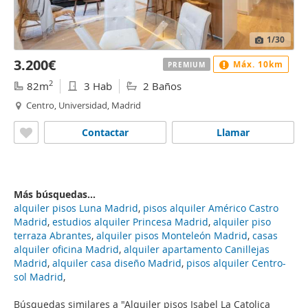
1
/30
3.200€
Máx. 10km
PREMIUM
2
82m
3 Hab
2 Baños
Centro, Universidad, Madrid
Contactar
Llamar
Más búsquedas...
alquiler pisos Luna Madrid
,
pisos alquiler Américo Castro
Madrid
,
estudios alquiler Princesa Madrid
,
alquiler piso
terraza Abrantes
,
alquiler pisos Monteleón Madrid
,
casas
alquiler oficina Madrid
,
alquiler apartamento Canillejas
Madrid
,
alquiler casa diseño Madrid
,
pisos alquiler Centro-
sol Madrid
,
Búsquedas similares a "Alquiler pisos Isabel La Catolica