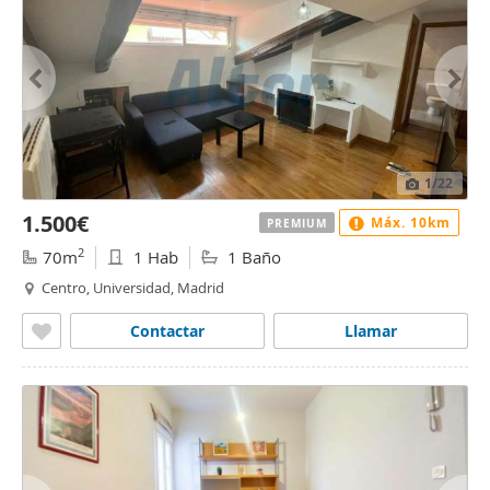
1
/22
1.500€
Máx. 10km
PREMIUM
2
70m
1 Hab
1 Baño
Centro, Universidad, Madrid
Contactar
Llamar