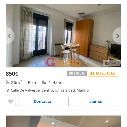
1
/16
850€
Máx. 10km
PREMIUM
2
26m
Piso
1 Baño
Calle De Valverde, Centro, Universidad, Madrid
Contactar
Llamar