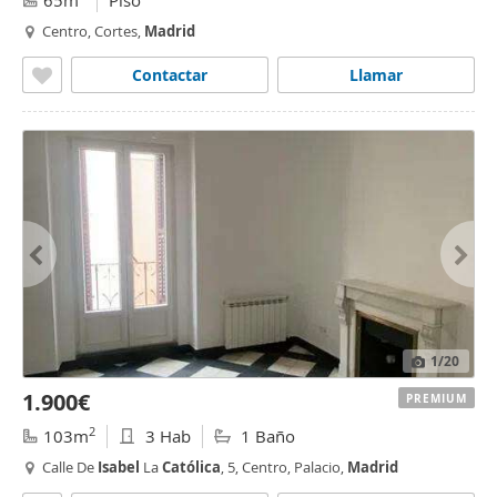
65m
Piso
Centro, Cortes,
Madrid
Contactar
Llamar
1
/20
1.900€
PREMIUM
2
103m
3 Hab
1 Baño
Calle De
Isabel
La
Católica
, 5, Centro, Palacio,
Madrid