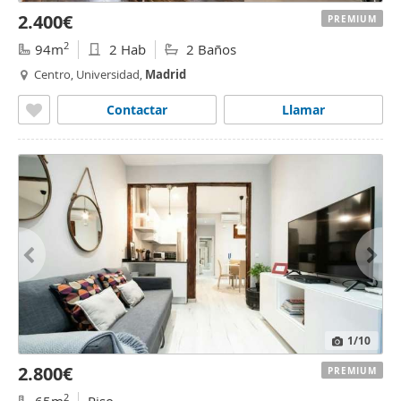
2.400€
PREMIUM
2
94m
2 Hab
2 Baños
Centro, Universidad,
Madrid
Contactar
Llamar
1
/10
2.800€
PREMIUM
2