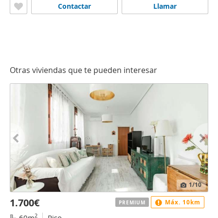
Contactar
Llamar
Otras viviendas que te pueden interesar
1
/10
1.700€
Máx. 10km
PREMIUM
2
60m
Piso