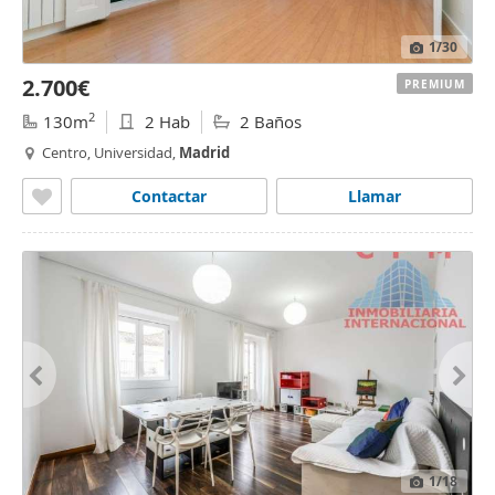
1
/30
2.700€
PREMIUM
2
130m
2 Hab
2 Baños
Centro, Universidad,
Madrid
Contactar
Llamar
1
/18