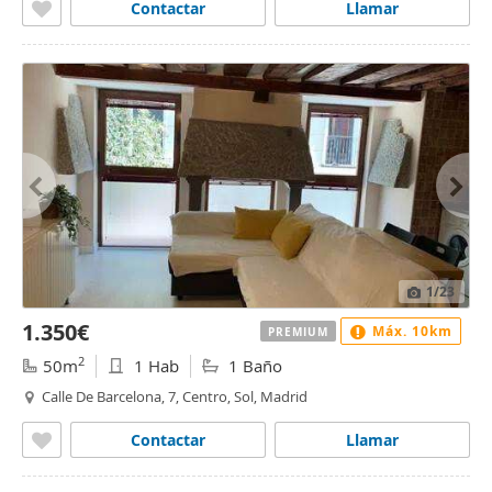
Contactar
Llamar
1
/23
1.350€
Máx. 10km
PREMIUM
2
50m
1 Hab
1 Baño
Calle De Barcelona, 7, Centro, Sol, Madrid
Contactar
Llamar