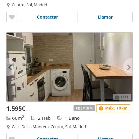
Centro, Sol, Madrid
Contactar
Llamar
1
/31
1.595€
Máx. 10km
PREMIUM
2
60m
2 Hab
1 Baño
Calle De La Montera, Centro, Sol, Madrid
Contactar
Llamar