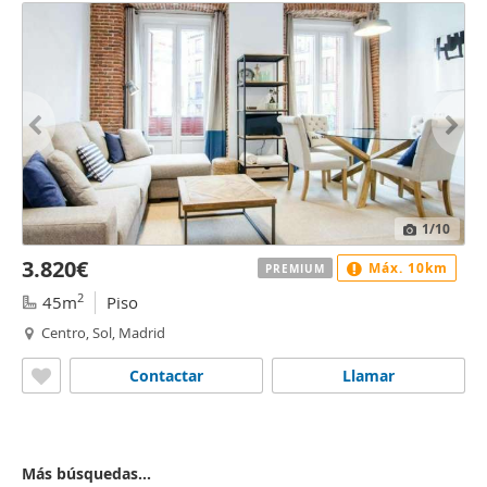
1
/10
3.820€
Máx. 10km
PREMIUM
2
45m
Piso
Centro, Sol, Madrid
Contactar
Llamar
Más búsquedas...