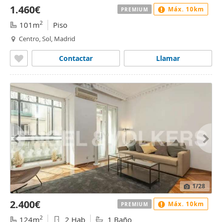
1.460€
Máx. 10km
PREMIUM
2
101m
Piso
Centro, Sol, Madrid
Contactar
Llamar
1
/28
2.400€
Máx. 10km
PREMIUM
2
124m
2 Hab
1 Baño