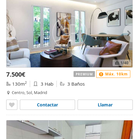
1
/40
7.500€
Máx. 10km
PREMIUM
2
130m
3 Hab
3 Baños
Centro, Sol, Madrid
Contactar
Llamar