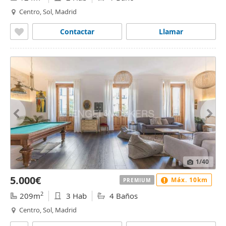
Centro, Sol, Madrid
Contactar
Llamar
1
/40
5.000€
Máx. 10km
PREMIUM
2
209m
3 Hab
4 Baños
Centro, Sol, Madrid