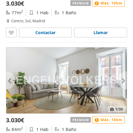
3.030€
Máx. 10km
PREMIUM
2
77m
1 Hab
1 Baño
Centro, Sol, Madrid
Contactar
Llamar
1
/30
3.030€
Máx. 10km
PREMIUM
2
84m
1 Hab
1 Baño