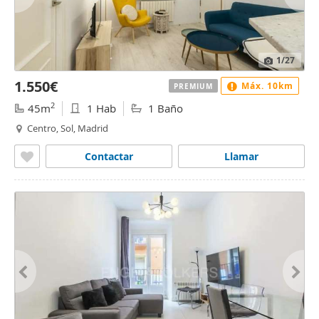
1
/27
1.550€
Máx. 10km
PREMIUM
2
45m
1 Hab
1 Baño
Centro, Sol, Madrid
Contactar
Llamar