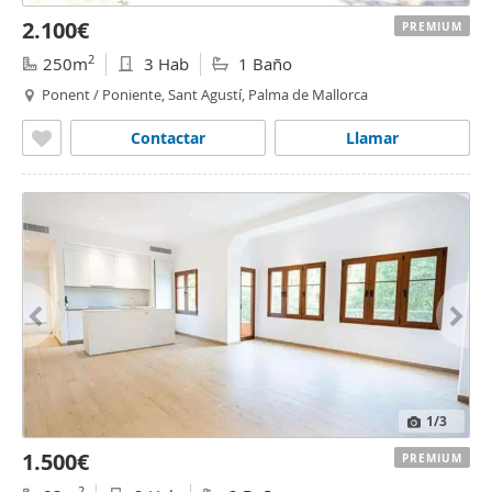
2.100€
PREMIUM
2
250m
3 Hab
1 Baño
Ponent / Poniente, Sant Agustí, Palma de Mallorca
Contactar
Llamar
1
/3
1.500€
PREMIUM
2