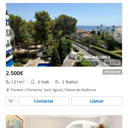
1
/16
2.500€
PREMIUM
2
121m
3 Hab
2 Baños
Ponent / Poniente, Sant Agustí, Palma de Mallorca
Contactar
Llamar