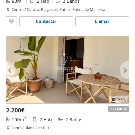
83m
2 Hab
2 Baños
Centre / Centro, Plaça dels Patins, Palma de Mallorca
Contactar
Llamar
1
/16
2.200€
PREMIUM
2
100m
2 Hab
2 Baños
Santa Eularia Des Riu