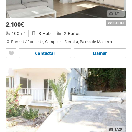
1
/1
2.100€
PREMIUM
2
100m
3 Hab
2 Baños
Ponent / Poniente, Camp d'en Serralta, Palma de Mallorca
Contactar
Llamar
1
/29