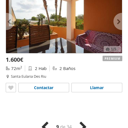
1
/5
1.600€
PREMIUM
2
72m
2 Hab
2 Baños
Santa Eularia Des Riu
Contactar
Llamar
9
de 34