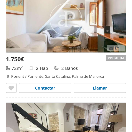
1
/1
1.750€
PREMIUM
2
72m
2 Hab
2 Baños
Ponent / Poniente, Santa Catalina, Palma de Mallorca
Contactar
Llamar