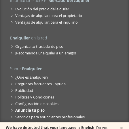
Información sobre el
Mercado del Alquiler
Evolución del precio del alquiler
Ventajas de alquilar: para el propietario
Ventajas de alquilar: para el inquilino
Enalquiler
en la red
Organiza tu traslado de piso
¡Recomienda Enalquiler a un amigo!
Sobre
Enalquiler
¿Qué es Enalquiler?
Preguntas frecuentes - Ayuda
Publicidad
Políticas y Condiciones
Configuración de cookies
Anuncia tu piso
Servicios para anunciantes profesionales
Anuncio de fusión
×
We have detected that your language is English
. Do you