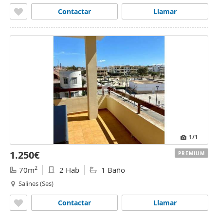
Contactar
Llamar
1
/1
1.250€
PREMIUM
2
70m
2 Hab
1 Baño
Salines (Ses)
Contactar
Llamar