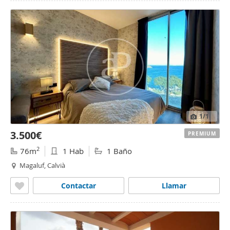
1
/1
3.500€
PREMIUM
2
76m
1 Hab
1 Baño
Magaluf, Calvià
Contactar
Llamar