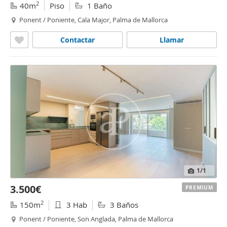
2
40m
Piso
1 Baño
Ponent / Poniente, Cala Major, Palma de Mallorca
Contactar
Llamar
1
/1
3.500€
PREMIUM
2
150m
3 Hab
3 Baños
Ponent / Poniente, Son Anglada, Palma de Mallorca