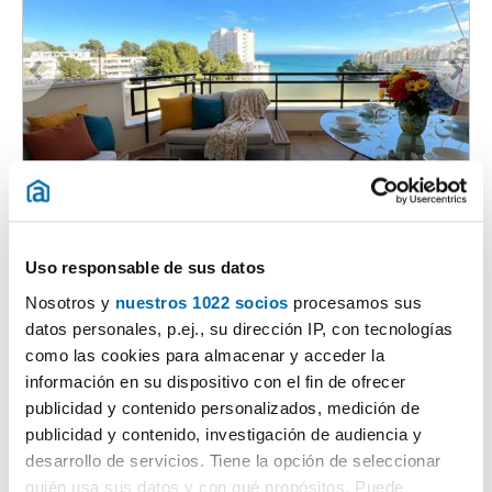
1
/22
2.000€
DESTACADO
2
85m
2 Hab
2 Baños
Uso responsable de sus datos
Cala Vinyes, Calvià
Nosotros y
nuestros 1022 socios
procesamos sus
Contactar
Llamar
datos personales, p.ej., su dirección IP, con tecnologías
como las cookies para almacenar y acceder la
información en su dispositivo con el fin de ofrecer
publicidad y contenido personalizados, medición de
publicidad y contenido, investigación de audiencia y
desarrollo de servicios. Tiene la opción de seleccionar
quién usa sus datos y con qué propósitos. Puede