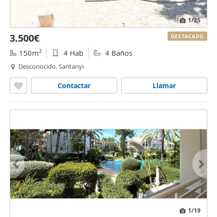
1
/25
3.500€
DESTACADO
2
150m
4 Hab
4 Baños
Desconocido, Santanyi
Contactar
Llamar
1
/19