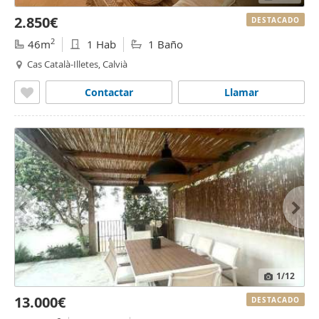
2.850€
DESTACADO
2
46m
1 Hab
1 Baño
Cas Català-Illetes, Calvià
Contactar
Llamar
1
/12
13.000€
DESTACADO