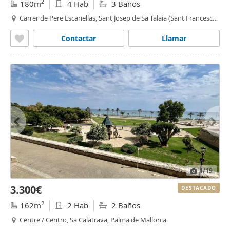
2
180m
4 Hab
3 Baños
Carrer de Pere Escanellas, Sant Josep de Sa Talaia (Sant Francesc
de s'Estany)
Contactar
Llamar
1
/19
3.300€
DESTACADO
2
162m
2 Hab
2 Baños
Centre / Centro, Sa Calatrava, Palma de Mallorca