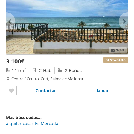
1
/40
3.100€
DESTACADO
2
117m
2 Hab
2 Baños
Centre / Centro, Cort, Palma de Mallorca
Contactar
Llamar
Más búsquedas...
alquiler casas Es Mercadal