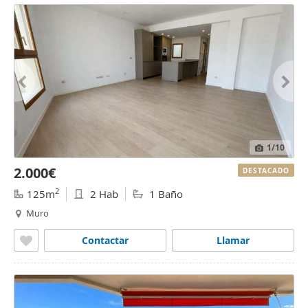
1
/10
2.000€
DESTACADO
2
125m
2 Hab
1 Baño
Muro
Contactar
Llamar