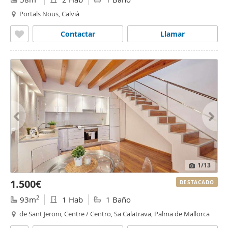
Portals Nous, Calvià
Contactar
Llamar
1
/13
1.500€
DESTACADO
2
93m
1 Hab
1 Baño
de Sant Jeroni, Centre / Centro, Sa Calatrava, Palma de Mallorca