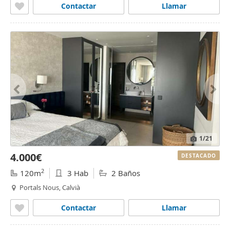
Contactar
Llamar
1
/21
4.000€
DESTACADO
2
120m
3 Hab
2 Baños
Portals Nous, Calvià
Contactar
Llamar