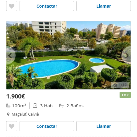
Contactar
Llamar
1
/12
1.900€
TOP
2
100m
3 Hab
2 Baños
Magaluf, Calvià
Contactar
Llamar