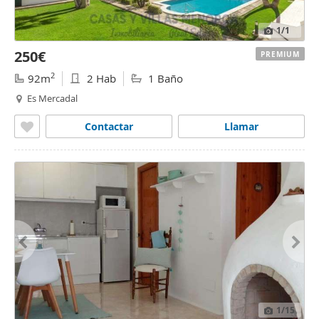
1
/1
250€
PREMIUM
2
92m
2 Hab
1 Baño
Es Mercadal
Contactar
Llamar
1
/15