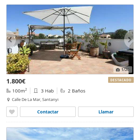
1
/20
1.800€
DESTACADO
2
100m
3 Hab
2 Baños
Calle De La Mar, Santanyi
Contactar
Llamar