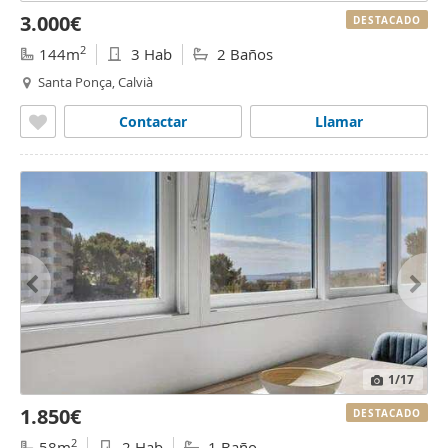
3.000€
DESTACADO
2
144m
3 Hab
2 Baños
Santa Ponça, Calvià
Contactar
Llamar
1
/17
1.850€
DESTACADO
2
58m
2 Hab
1 Baño