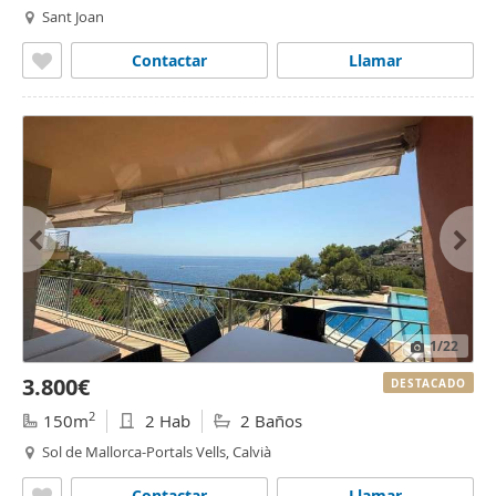
Sant Joan
Contactar
Llamar
1
/22
3.800€
DESTACADO
2
150m
2 Hab
2 Baños
Sol de Mallorca-Portals Vells, Calvià
Contactar
Llamar