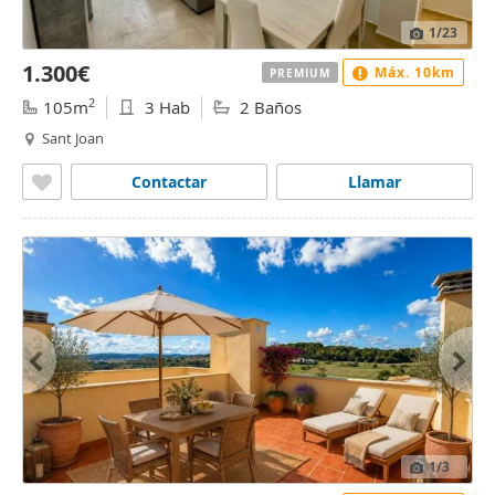
1
/23
1.300€
Máx. 10km
PREMIUM
2
105m
3 Hab
2 Baños
Sant Joan
Contactar
Llamar
1
/3