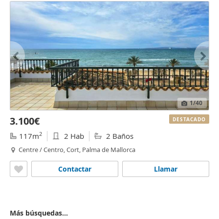
1
/40
3.100€
DESTACADO
2
117m
2 Hab
2 Baños
Centre / Centro, Cort, Palma de Mallorca
Contactar
Llamar
Más búsquedas...