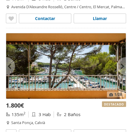
Avenida D'Alexandre Rosselló, Centre / Centro, El Mercat, Palma
de Mallorca
Contactar
Llamar
1
/28
1.800€
DESTACADO
2
135m
3 Hab
2 Baños
Santa Ponça, Calvià