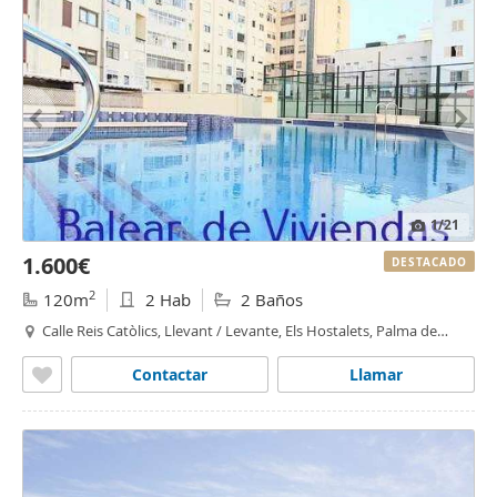
1
/21
1.600€
DESTACADO
2
120m
2 Hab
2 Baños
Calle Reis Catòlics, Llevant / Levante, Els Hostalets, Palma de
Mallorca
Contactar
Llamar