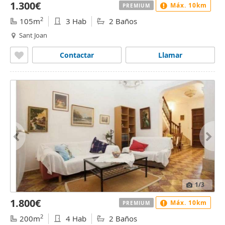
1.300€
Máx. 10km
PREMIUM
2
105m
3 Hab
2 Baños
Sant Joan
Contactar
Llamar
1
/3
1.800€
Máx. 10km
PREMIUM
2
200m
4 Hab
2 Baños