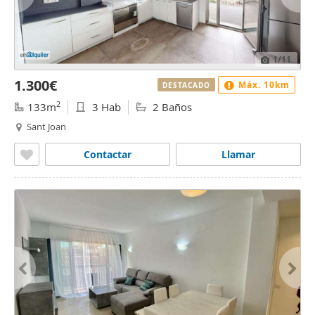
1
/11
1.300€
Máx. 10km
DESTACADO
2
133m
3 Hab
2 Baños
Sant Joan
Contactar
Llamar