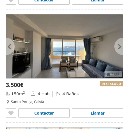
1
/23
3.500€
DESTACADO
2
150m
4 Hab
4 Baños
Santa Ponça, Calvià
Contactar
Llamar