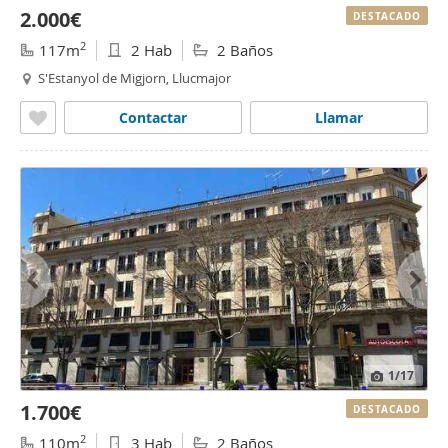
2.000€
DESTACADO
2
117m
2 Hab
2 Baños
S'Estanyol de Migjorn, Llucmajor
Contactar
Llamar
1
/17
1.700€
DESTACADO
2
110m
3 Hab
2 Baños