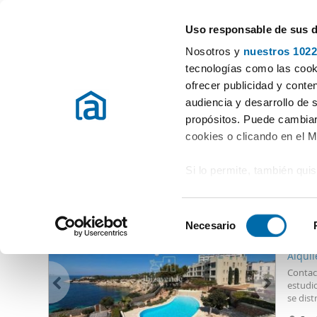
Uso responsable de sus 
Especialistas en pisos en alquiler
Nosotros y
nuestros 1022
Cala Gració
tecnologías como las cooki
ofrecer publicidad y conte
Inicio
Alquiler pisos Illes Balears
Alquiler Pisos Cala Gració
audiencia y desarrollo de 
propósitos. Puede cambiar
Alquiler Pisos Cala Gració
(0 viviendas)
cookies o clicando en el 
Si lo permite, también qui
Otras viviendas que te pueden interesar
Recopilar información
3.00
metros
S
Identificar su disposi
Necesario
e
11
digitales)
l
Alquil
Obtenga más información 
e
Contac
preferencias en la
sección
c
estudio
en la Declaración de cooki
se dist
c
piso d