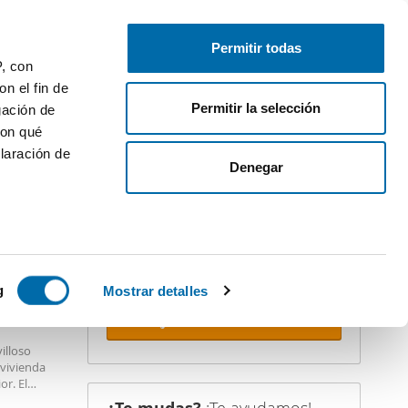
Publica gratis
Inicia sesión
Permitir todas
P, con
n el fin de
Permitir la selección
gación de
con qué
laración de
iler
Denegar
¡Crea tu alerta!
No dejes que te adelanten. Recibe en
tu correo
todas las novedades
de
esta búsqueda.
 varios
 10km
icas (huellas
g
Mostrar detalles
Recibir alertas
s
illoso
uier momento
 vivienda
or. El
e piscina