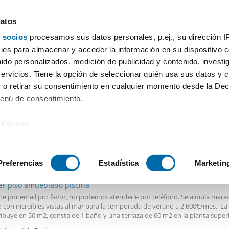
datos
 socios
procesamos sus datos personales, p.ej., su dirección I
Precio
Superficie
Habitaciones
Más filtros - 1
es para almacenar y acceder la información en su dispositivo co
nido personalizados, medición de publicidad y contenido, investi
servicios. Tiene la opción de seleccionar quién usa sus datos y 
 o retirar su consentimiento en cualquier momento desde la Dec
Ordenación Enalqu
Menú de consentimiento.
siéramos:
 sobre su ubicación geográfica que puede tener una precisión de
0€
Máx.
PREMIUM
tivo analizándolo activamente para buscar características específ
Preferencias
Estadística
Marketin
2
5m
1 Hab
1 Baño
er piso amueblado piscina
sobre cómo se procesan sus datos personales y establezca su
te por email por favor, no podemos atenderle por teléfono. Se alquila marav
 de datos
. Puede cambiar o retirar su consentimiento en cualq
 con increíbles vistas al mar para la temporada de verano a 2.600€/mes. La
es.
ribuye en 50 m2, consta de 1 baño y una terraza de 60 m2 en la planta superi
ispone de parking privado y se encuentra en una urbanización que dispone d