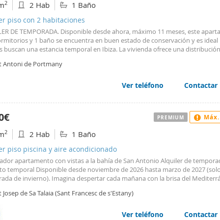
2
m
2 Hab
1 Baño
s por confiar en Vicla Homes para encontrar su nuevo hogar en Ibiza.
er piso con 2 habitaciones
ER DE TEMPORADA. Disponible desde ahora, máximo 11 meses, este apar
ormitorios y 1 baño se encuentra en buen estado de conservación y es ideal
s buscan una estancia temporal en Ibiza. La vivienda ofrece una distribuci
onal. Conserva los suelos originales, que aportan carácter y personalidad, m
t Antoni de Portmany
 baño ha sido completamente reformado y las ventanas han sido sustituidas
do el confort y el aislamiento. Precio del alquiler: Julio a septiembre: 2.400
e a marzo: 1.600 €/mes. Condiciones: Mes en curso. 2 meses de fianza. 1 m
Ver teléfono
Contactar
cepto de honorarios de agencia + IVA. Suministros no incluidos. La presente
ación tiene carácter meramente informativo, no es vinculante ni contractua
ujeta a modificaciones, errores u omisiones. Suministros, impuestos y otros
0€
Máx.
PREMIUM
dos del arrendamiento no incluidos salvo mención expresa. Las condiciones 
r estarán sujetas a la aprobación del propietario y a la verificación de la solv
2
m
2 Hab
1 Baño
tario. Registro Oficial de Agentes Inmobiliarios de les Illes Balears (ROAIIB)
2026. #ref:APA_207 - APA_207 - VBD Real Estate
er piso piscina y aire acondicionado
ador apartamento con vistas a la bahía de San Antonio Alquiler de tempora
to temporal Disponible desde noviembre de 2026 hasta marzo de 2027 (sol
ada de invierno). Imagina despertar cada mañana con la brisa del Mediterr
ar de unas preciosas vistas a la bahía de San Antonio. Este acogedor aparta
 Josep de Sa Talaia (Sant Francesc de s'Estany)
so y lleno de encanto, es la opción perfecta para quienes buscan una estanc
al en Ibiza durante los meses de invierno, combinando tranquilidad, como
elente ubicación. Situado en una zona residencial tranquila y cuidada, a tan
Ver teléfono
Contactar