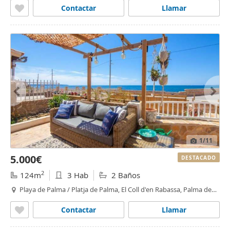
Contactar
Llamar
1
/11
5.000€
DESTACADO
2
124m
3 Hab
2 Baños
Playa de Palma / Platja de Palma, El Coll d'en Rabassa, Palma de
Mallorca
Contactar
Llamar