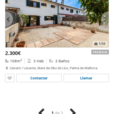
1
/33
2.300€
PREMIUM
2
108m
3 Hab
3 Baños
Llevant / Levante, Mare de Déu de Lluc, Palma de Mallorca
Contactar
Llamar
1
de 3