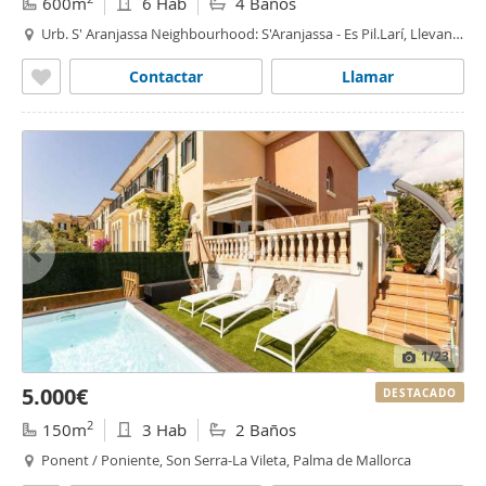
600m
6 Hab
4 Baños
Urb. S' Aranjassa Neighbourhood: S'Aranjassa - Es Pil.Larí, Llevant
/ Levante, El Pil·larí, Palma de Mallorca
Contactar
Llamar
1
/23
5.000€
DESTACADO
2
150m
3 Hab
2 Baños
Ponent / Poniente, Son Serra-La Vileta, Palma de Mallorca