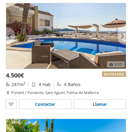
1
/11
4.500€
DESTACADO
2
287m
4 Hab
4 Baños
Ponent / Poniente, Sant Agustí, Palma de Mallorca
Contactar
Llamar