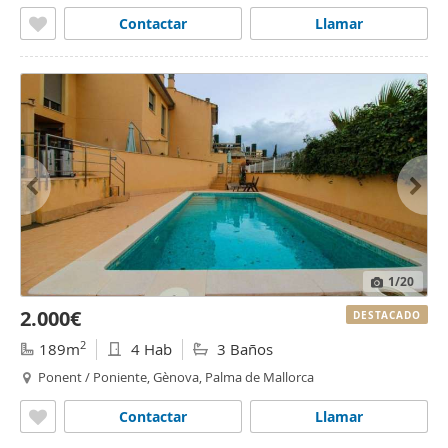
Mallorca
Contactar
Llamar
1
/20
2.000€
DESTACADO
2
189m
4 Hab
3 Baños
Ponent / Poniente, Gènova, Palma de Mallorca
Contactar
Llamar