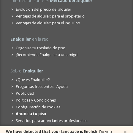
Información sobre el
Mercado del Alquiler
Evolución del precio del alquiler
Ventajas de alquilar: para el propietario
Ventajas de alquilar: para el inquilino
Enalquiler
en la red
Organiza tu traslado de piso
¡Recomienda Enalquiler a un amigo!
Sobre
Enalquiler
¿Qué es Enalquiler?
Preguntas frecuentes - Ayuda
Publicidad
Políticas y Condiciones
Configuración de cookies
Anuncia tu piso
Servicios para anunciantes profesionales
Anuncio de fusión
×
We have detected that your language is English
. Do you