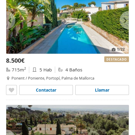
1
/22
8.500€
DESTACADO
2
715m
5 Hab
4 Baños
Ponent / Poniente, Portopí, Palma de Mallorca
Contactar
Llamar