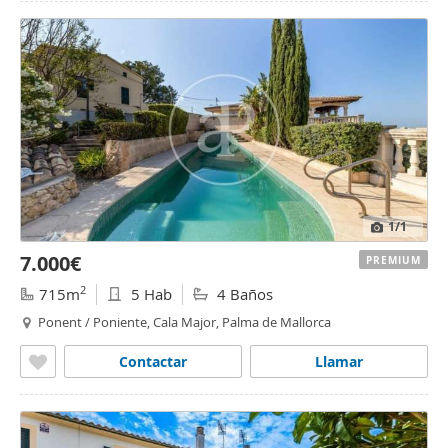
1
/1
7.000€
PREMIUM
2
715m
5 Hab
4 Baños
Ponent / Poniente, Cala Major, Palma de Mallorca
Contactar
Llamar