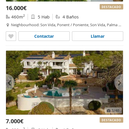
16.000€
DESTACADO
2
460m
5 Hab
4 Baños
Neighbourhood: Son Vida, Ponent / Poniente, Son Vida, Palma de
Mallorca
Contactar
Llamar
1
/40
7.000€
DESTACADO
2