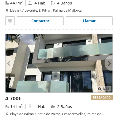
2
447m
4 Hab
4 Baños
Llevant / Levante, El Pil·larí, Palma de Mallorca
Contactar
Llamar
1
/32
4.700€
DESTACADO
2
141m
4 Hab
2 Baños
Playa de Palma / Platja de Palma, Les Meravelles, Palma de