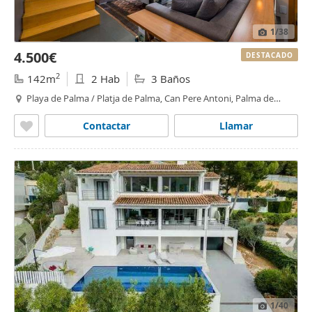
1
/38
4.500€
DESTACADO
2
142m
2 Hab
3 Baños
Playa de Palma / Platja de Palma, Can Pere Antoni, Palma de
Mallorca
Contactar
Llamar
1
/40