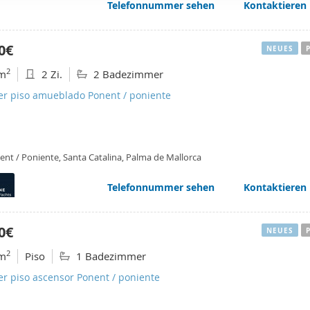
Telefonnummer sehen
Kontaktieren
web se usan para personalizar el contenido y los anuncios, ofrec
ar el tráfico. Además, compartimos información sobre el uso que
tners de redes sociales, publicidad y análisis web, quienes pue
0€
NEUES
ación que les haya proporcionado o que hayan recopilado a parti
2
m
2 Zi.
2 Badezimmer
vicios.
ler piso amueblado Ponent / poniente
ent / Poniente, Santa Catalina, Palma de Mallorca
Telefonnummer sehen
Kontaktieren
0€
NEUES
2
m
Piso
1 Badezimmer
er piso ascensor Ponent / poniente