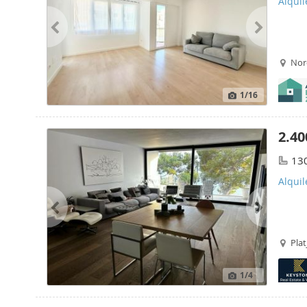
Alquil
Nor
1
/16
2.40
13
Alqui
Plat
1
/4