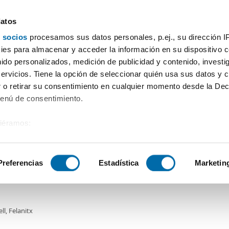
datos
 socios
procesamos sus datos personales, p.ej., su dirección I
Preis
Wohnfläche
Zimmer
Mehr Filter - 1
es para almacenar y acceder la información en su dispositivo co
nido personalizados, medición de publicidad y contenido, investi
Balearische Inseln
servicios. Tiene la opción de seleccionar quién usa sus datos y 
 o retirar su consentimiento en cualquier momento desde la Dec
Sortierung Enalqui
bilien)
Menú de consentimiento.
siéramos:
0€
DE
 sobre su ubicación geográfica que puede tener una precisión de
2
0m
3 Zi.
2 Badezimmer
tivo analizándolo activamente para buscar características específ
Preferencias
Estadística
Marketin
er piso amueblado piscina Felanitx
sobre cómo se procesan sus datos personales y establezca su
 de datos
. Puede cambiar o retirar su consentimiento en cualq
ell, Felanitx
es.