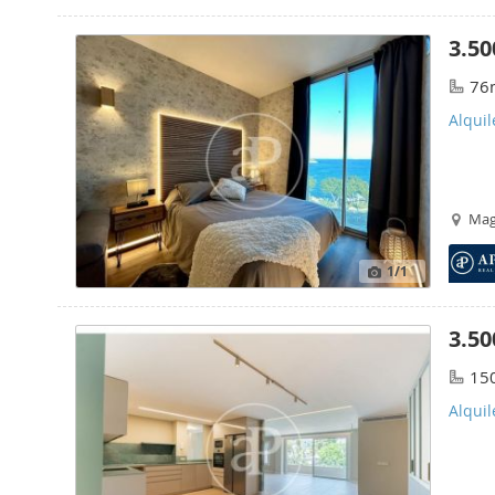
3.50
76
Alquil
Maga
1
/1
3.50
15
Alquil