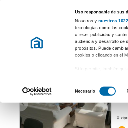
Uso responsable de sus 
Experten in Wohnungsvermietung
Nosotros y
nuestros 1022
Ort auswählen
tecnologías como las cooki
ofrecer publicidad y conte
Beginn
Mietwohnungen Balearische Inseln
Vermieten Wohnung 
audiencia y desarrollo de 
propósitos. Puede cambiar
Vermieten Wohnung Balearische Inseln
Provinz
(517 Immo
cookies o clicando en el 
Si lo permite, también qui
2.50
Recopilar información
10
metros
S
Identificar su disposi
Necesario
Alquil
e
digitales)
l
Obtenga más información 
e
preferencias en la
sección
c
cipr
en la Declaración de cooki
c