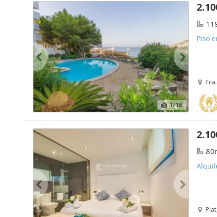
2.10
11
Piso e
Fca
1
/16
2.10
80
Alqui
Plat