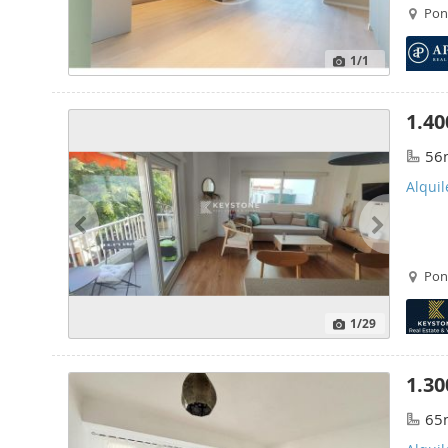
Pon
1
/1
1.40
56
Alqui
Pon
1
/29
1.30
65