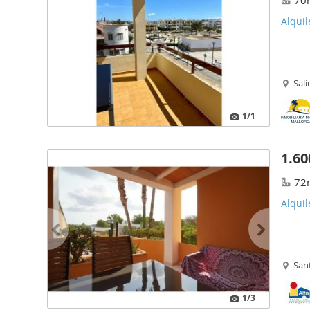
70
Alquil
Sali
1
/1
1.60
72
Alquil
Sant
1
/3