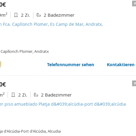
0€
2
9m
2 Zi.
2 Badezimmer
n Fca. Capllonch Plomer, Es Camp de Mar, Andratx,
. Capllonch Plomer, Andratx
Telefonnummer sehen
Kontaktieren
0€
2
m
2 Zi.
2 Badezimmer
ler piso amueblado Platja d&#039;alcúdia-port d&#039;alcúdia
ja d'Alcúdia-Port d'Alcúdia, Alcudia