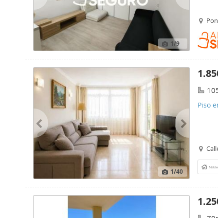
Pon
1
/9
1.85
10
Piso e
Call
Makle
1
/40
1.25