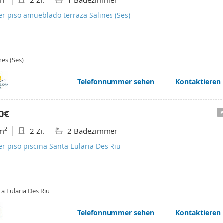
m
2 Zi.
1 Badezimmer
er piso amueblado terraza Salines (Ses)
nes (Ses)
Telefonnummer sehen
Kontaktieren
0€
2
m
2 Zi.
2 Badezimmer
er piso piscina Santa Eularia Des Riu
a Eularia Des Riu
Telefonnummer sehen
Kontaktieren