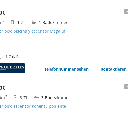
0€
2
m
1 Zi.
1 Badezimmer
er piso piscina y ascensor Magaluf
luf, Calvià
Telefonnummer sehen
Kontaktieren
0€
2
0m
3 Zi.
3 Badezimmer
er piso ascensor Ponent / poniente