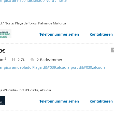
er piso aire acondicionado Nord / norte
d / Norte, Plaça de Toros, Palma de Mallorca
Telefonnummer sehen
Kontaktieren
0€
2
0m
2 Zi.
2 Badezimmer
ler piso amueblado Platja d&#039;alcúdia-port d&#039;alcúdia
ja d'Alcúdia-Port d'Alcúdia, Alcudia
Telefonnummer sehen
Kontaktieren