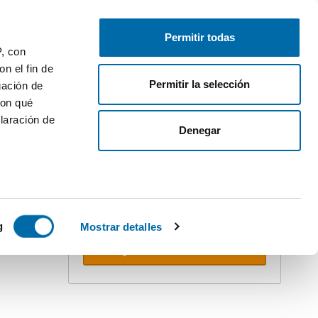
Gratis inserieren
Anmelden
Permitir todas
P, con
n el fin de
Permitir la selección
gación de
con qué
laración de
ler
Denegar
Erstellen Sie Ihren Alert!
Lassen Sie sich nicht überholen.
Erhalten Sie per E-mail
alle
STACADO
Neuigkeiten
dieser Suche.
 varios
icas (huellas
g
Mostrar detalles
Alerts erhalten
s
uier momento