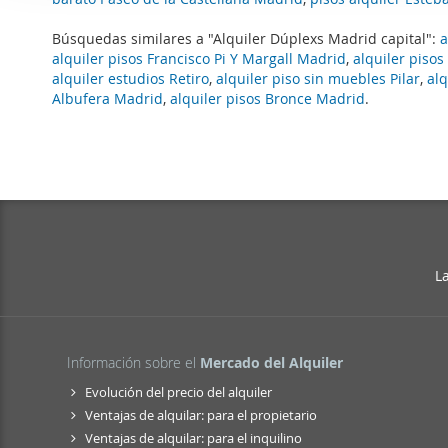
i
Las cookies de este sitio 
ó
Búsquedas similares a "Alquiler Dúplexs Madrid capital":
a
de redes sociales y analiz
n
alquiler pisos Francisco Pi Y Margall Madrid
,
alquiler piso
sitio web con nuestros par
d
alquiler estudios Retiro
,
alquiler piso sin muebles Pilar
,
al
combinarla con otra inform
e
Albufera Madrid
,
alquiler pisos Bronce Madrid
.
que haya hecho de sus ser
c
o
n
s
e
n
t
L
i
m
i
Información sobre el
Mercado del Alquiler
e
n
Evolución del precio del alquiler
t
Ventajas de alquilar: para el propietario
o
Ventajas de alquilar: para el inquilino