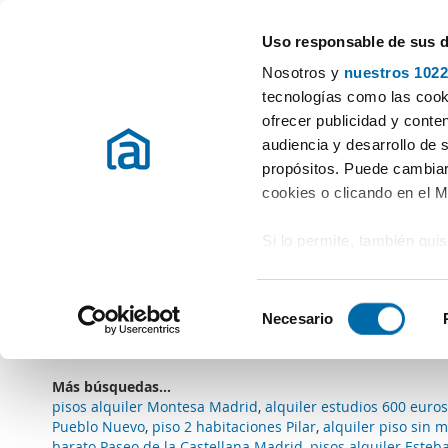
Uso responsable de sus 
Especialistas en pisos en alquiler
Nosotros y
nuestros 1022
Madrid
tecnologías como las cooki
ofrecer publicidad y conte
Inicio
Alquiler pisos Madrid provincia
Alquiler Dúplexs Madrid c
audiencia y desarrollo de 
propósitos. Puede cambiar
Alquiler Dúplexs Madrid capital
(0 viviendas)
cookies o clicando en el 
Si lo permite, también qui
Lo sentimos
, no tenemos resultados que encajen
Recopilar información
Borrar filtros
Tipo vivienda: Dúplex
metros
S
Identificar su disposi
Necesario
Suscríbete a una
alerta email
cuando existan viviendas 
e
digitales)
l
Obtenga más información 
e
Más búsquedas...
preferencias en la
sección
c
pisos alquiler Montesa Madrid
,
alquiler estudios 600 euro
en la Declaración de cooki
c
Pueblo Nuevo
,
piso 2 habitaciones Pilar
,
alquiler piso sin 
barato Paseo de la Castellana Madrid
,
pisos alquiler Esteb