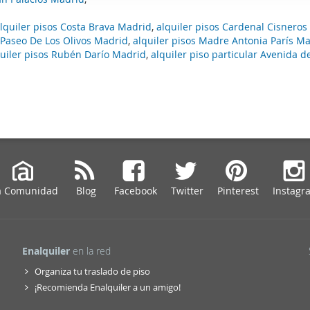
web se usan para personalizar el contenido y los anuncios, ofrec
lquiler pisos Costa Brava Madrid
,
alquiler pisos Cardenal Cisnero
ar el tráfico. Además, compartimos información sobre el uso que
s Paseo De Los Olivos Madrid
,
alquiler pisos Madre Antonia París M
tners de redes sociales, publicidad y análisis web, quienes pue
quiler pisos Rubén Darío Madrid
,
alquiler piso particular Avenida de
ación que les haya proporcionado o que hayan recopilado a parti
vicios.
a Comunidad
Blog
Facebook
Twitter
Pinterest
Instagr
Enalquiler
en la red
Organiza tu traslado de piso
¡Recomienda Enalquiler a un amigo!