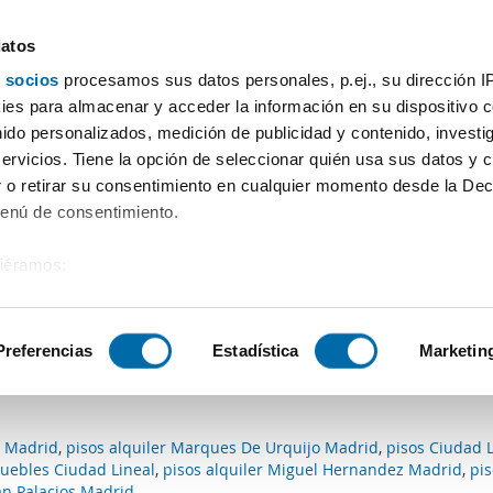
datos
 socios
procesamos sus datos personales, p.ej., su dirección I
Precio
Superficie
Habitaciones
Más filtros - 1
es para almacenar y acceder la información en su dispositivo co
nido personalizados, medición de publicidad y contenido, investi
apital
servicios. Tiene la opción de seleccionar quién usa sus datos y 
 o retirar su consentimiento en cualquier momento desde la Dec
Ordenación Enalqu
Menú de consentimiento.
siéramos:
 con los criterios de búsqueda:
 sobre su ubicación geográfica que puede tener una precisión de
tivo analizándolo activamente para buscar características específ
Preferencias
Estadística
Marketin
que se ajustan a tus criterios de búsqueda.
sobre cómo se procesan sus datos personales y establezca su
 de datos
. Puede cambiar o retirar su consentimiento en cualq
s Madrid
,
pisos alquiler Marques De Urquijo Madrid
,
pisos Ciudad L
es.
muebles Ciudad Lineal
,
pisos alquiler Miguel Hernandez Madrid
,
pis
an Palacios Madrid
,