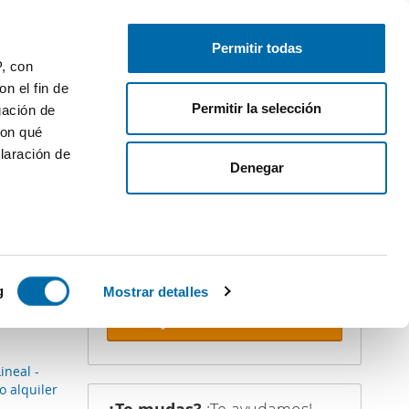
Publica gratis
Inicia sesión
Permitir todas
P, con
n el fin de
Permitir la selección
gación de
con qué
laración de
iler
Denegar
¡Crea tu alerta!
No dejes que te adelanten. Recibe en
tu correo
todas las novedades
de
esta búsqueda.
 varios
icas (huellas
g
Mostrar detalles
Recibir alertas
s
uier momento
ineal -
o alquiler