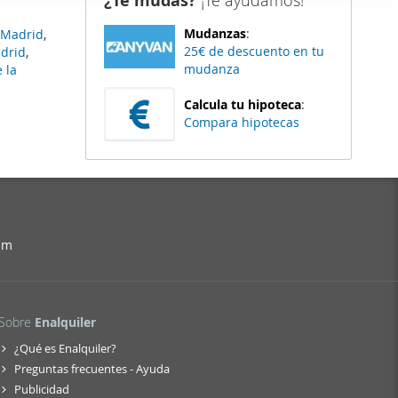
¿Te mudas?
¡Te ayudamos!
er funciones
Mudanzas
:
s Madrid
,
 haga del
25€ de descuento en tu
adrid
,
den
mudanza
 la
r del uso
Calcula tu hipoteca
:
Compara hipotecas
am
Sobre
Enalquiler
¿Qué es Enalquiler?
Preguntas frecuentes - Ayuda
Publicidad