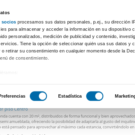
datos
 socios
procesamos sus datos personales, p.ej., su dirección I
Hasta 700€
Superficie
Habitaciones
Más filtros
es para almacenar y acceder la información en su dispositivo co
nido personalizados, medición de publicidad y contenido, investi
etiro Madrid
servicios. Tiene la opción de seleccionar quién usa sus datos y 
 o retirar su consentimiento en cualquier momento desde la Dec
Ordenación Enalqu
Menú de consentimiento.
siéramos:
 sobre su ubicación geográfica que puede tener una precisión de
€
Máx.
TOP
tivo analizándolo activamente para buscar características específ
Preferencias
Estadística
Marketin
2
m
Piso
1 Baño
er piso Centro
sobre cómo se procesan sus datos personales y establezca su
ienda cuenta con 20 m², distribuidos de forma funcional y bien aprovechados
 de datos
. Puede cambiar o retirar su consentimiento en cualq
 semi amueblada, ofreciendo la posibilidad de adaptarla al gusto del inquilino
es.
o está pensado para aprovechar al máximo cada estancia, convirtiéndolo en
 práctica y cómoda para el día a día. La zona dispone de supermercados, co