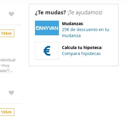
ervicios
er funciones
nsporte
¿Te mudas?
¡Te ayudamos!
 haga del
cil
n pleno
den
Mudanzas
:
r del uso
25€ de descuento en tu
 10km
mudanza
Calcula tu hipoteca
:
Compara hipotecas
ndividual
 y muy
lada??
? Buena
etos
o
tina, con
en
 para
torno
 10km