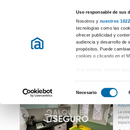
Uso responsable de sus 
Especialistas en pisos en alquiler
Nosotros y
nuestros 1022
Madrid
tecnologías como las cooki
ofrecer publicidad y conte
Inicio
Alquiler pisos Madrid provincia
Alquiler pisos 700 euros R
audiencia y desarrollo de 
propósitos. Puede cambiar
Alquiler pisos 700 euros Retiro Madrid
(0 viviendas)
cookies o clicando en el 
Si lo permite, también qui
Otras viviendas que te pueden interesar
Recopilar información
675
metros
S
Identificar su disposi
Necesario
e
20
digitales)
l
Alquil
Obtenga más información 
e
La viv
preferencias en la
sección
c
alquila
en la Declaración de cooki
espaci
c
opción