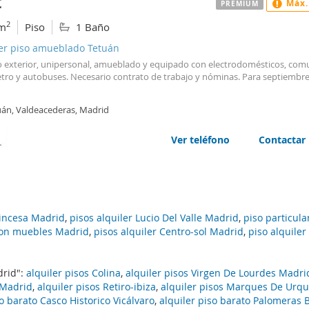
€
Máx.
PREMIUM
2
m
Piso
1 Baño
ler piso amueblado Tetuán
o exterior, unipersonal, amueblado y equipado con electrodomésticos, co
tro y autobuses. Necesario contrato de trabajo y nóminas. Para septiembre
uán, Valdeacederas, Madrid
Ver teléfono
Contactar
rincesa Madrid
,
pisos alquiler Lucio Del Valle Madrid
,
piso particula
 con muebles Madrid
,
pisos alquiler Centro-sol Madrid
,
piso alquiler
drid":
alquiler pisos Colina
,
alquiler pisos Virgen De Lourdes Madri
 Madrid
,
alquiler pisos Retiro-ibiza
,
alquiler pisos Marques De Urqu
so barato Casco Historico Vicálvaro
,
alquiler piso barato Palomeras 