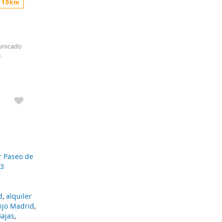
 10km
municado
.
r Paseo de
 3
d
,
alquiler
ijo Madrid
,
Bajas
,