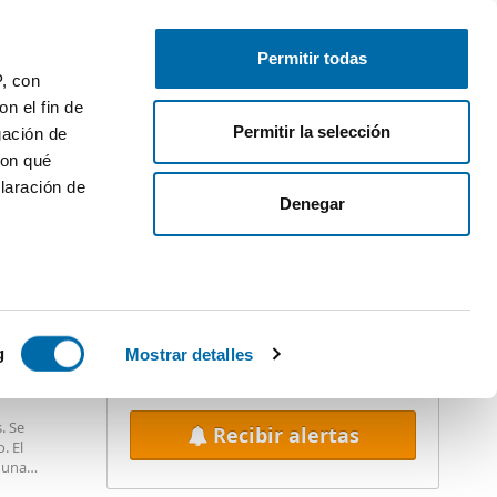
Publica gratis
Inicia sesión
Permitir todas
P, con
 - 2
n el fin de
Permitir la selección
gación de
con qué
laración de
iler
Denegar
¡Crea tu alerta!
No dejes que te adelanten. Recibe en
tu correo
todas las novedades
de
esta búsqueda.
 varios
Aplicar filtros: 700€
 10km
icas (huellas
g
Mostrar detalles
s
. Se
Recibir alertas
uier momento
. El
 una
mercios,