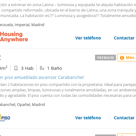
ión a estrenar en zona Latina – luminosa y equipada Se alquila habitación i
o compartido reformado, ubicada en el barrio de Latina, una zona tranquila
omunicada. La habitación es:?? Luminosa y acogedora?? Totalmente amueb
para descanso y estudio Incluye:?? Cama cómoda? Escritorio y silla? Armario
anzuela, Imperial, Madrid
 de luz natural El piso cuenta con:? 6 habitaciones en total? 2 baños compl
tidos?? Ambiente tranquilo, limpio y ordenado Decoración moderna y estil
lista que aporta sensación de amplitud y confort. Ubicación excelente en La
Ver teléfono
Contactar
os servicios cerca: supermercados, transporte, zonas verdes y ocio. Muy bi
cado: * Metro Puerta del Ángel (L6) * Metro Alto de Extremadura (L6) Ideal
antes o jóvenes profesionales que buscan una habitación cómoda en un en
€
Máx.
PREMIUM
ble.
2
0m
3 Hab
1 Baño
ler piso amueblado ascensor Carabanchel
ilan 2 habitaciones en piso compartido con la propietaria. Ideal para parejas
ciones amplias, limpias, luminosas y totalmente amobladas, en un ambient
ilo y agradable. El piso cuenta con todas las comodidades necesarias para u
a cómoda. Precio: 600? por habitación ? Gastos de agua, luz y calefacción ap
abanchel, Opañel, Madrid
ciones amobladas Piso limpio, luminoso y bien cuidado Se aceptan parejas
ones de entrada: 1 mes de fianza: 600? 1 mes de alquiler: 600? 350? de hono
arejas) Para más información o visitas, contactar por privado. WhatsApp: 6
Ver teléfono
Contactar