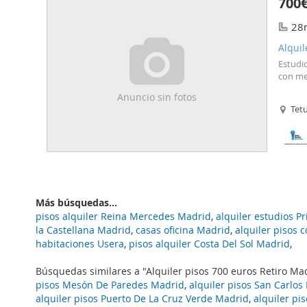
700
28
Alqui
Estudi
con me
Anuncio sin fotos
Tet
Más búsquedas...
pisos alquiler Reina Mercedes Madrid
,
alquiler estudios P
la Castellana Madrid
,
casas oficina Madrid
,
alquiler pisos
habitaciones Usera
,
pisos alquiler Costa Del Sol Madrid
,
Búsquedas similares a "Alquiler pisos 700 euros Retiro Ma
pisos Mesón De Paredes Madrid
,
alquiler pisos San Carlos
alquiler pisos Puerto De La Cruz Verde Madrid
,
alquiler pi