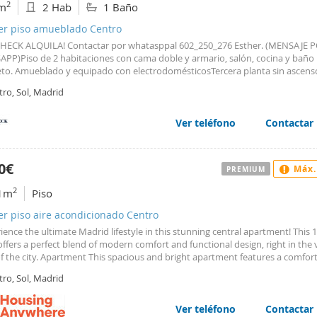
2
m
2 Hab
1 Baño
ler piso amueblado Centro
HECK ALQUILA! Contactar por whatasppal 602_250_276 Esther. (MENSAJE 
PP)Piso de 2 habitaciones con cama doble y armario, salón, cocina y baño
to. Amueblado y equipado con electrodomésticosTercera planta sin ascens
n mascotas. Mejor ver!Entrada y visitas para el mes de JULIO.Imprescindible
ro, Sol, Madrid
ntación laboral para el estudio de solvenciaEn pleno corazón de Madrid, a
de la Puerta del Sol, con variedad de restaurantes, zona comercial, excelen
cación en transporte publicoPara más información y visitas escríbeme un 
Ver teléfono
Contactar
_250_276 Esther. (MENSAJE POR WHATSAPP)
0€
Máx.
PREMIUM
2
1m
Piso
er piso aire acondicionado Centro
ience the ultimate Madrid lifestyle in this stunning central apartment! This
fers a perfect blend of modern comfort and functional design, right in the 
f the city. Apartment This spacious and bright apartment features a comfor
area furnished with a cozy sofa, TV space, and a dedicated dining area. It also
ro, Sol, Madrid
ical desk, making it an ideal choice for those who work or study from home.
te, open-plan kitchen is fully equipped with modern appliances and a washi
e. For your convenience, the property boasts two full bathrooms, each in ex
Ver teléfono
Contactar