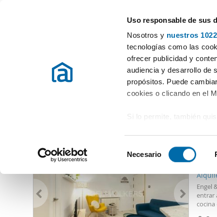
Uso responsable de sus 
Especialistas en pisos en alquiler
Nosotros y
nuestros 1022
Madrid
tecnologías como las cooki
ofrecer publicidad y conte
Inicio
Alquiler pisos Madrid provincia
Alquiler pisos General Ma
audiencia y desarrollo de 
propósitos. Puede cambiar
Alquiler pisos General Margallo Madrid
(0 viviendas)
cookies o clicando en el 
Si lo permite, también qui
Otras viviendas que te pueden interesar
Recopilar información
1.55
metros
S
Identificar su disposi
Necesario
e
45
digitales)
l
Alqui
Obtenga más información 
e
Engel 
preferencias en la
sección
c
entrar
en la Declaración de cooki
cocina 
c
separad