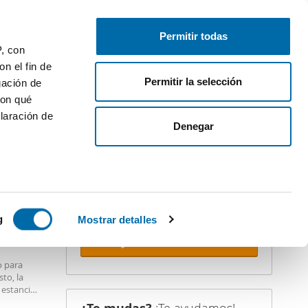
Publica gratis
Inicia sesión
Permitir todas
P, con
n el fin de
Permitir la selección
gación de
con qué
laración de
iler
Denegar
¡Crea tu alerta!
No dejes que te adelanten. Recibe en
tu correo
todas las novedades
de
esta búsqueda.
 varios
 10km
icas (huellas
g
Mostrar detalles
Recibir alertas
s
o para
uier momento
to, la
 estancia
natural.