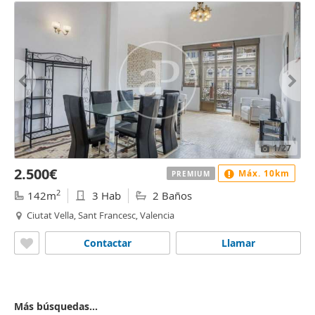
1
/27
2.500€
Máx. 10km
PREMIUM
2
142m
3 Hab
2 Baños
Ciutat Vella, Sant Francesc, Valencia
Contactar
Llamar
Más búsquedas...