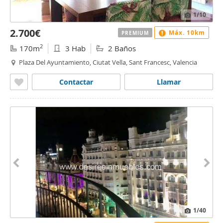
1
/10
2.700€
Máx. 10km
PREMIUM
2
170m
3 Hab
2 Baños
Plaza Del Ayuntamiento, Ciutat Vella, Sant Francesc, Valencia
Contactar
Llamar
1
/40