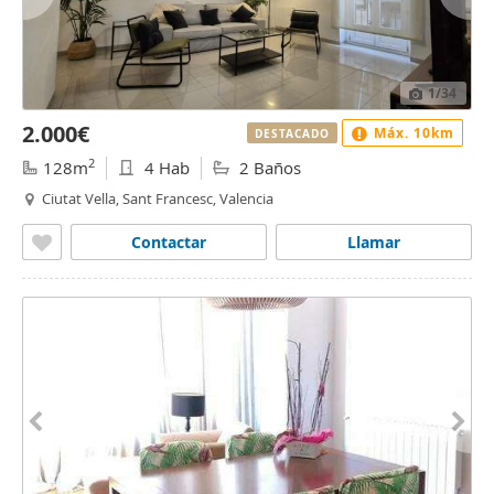
1
/34
2.000€
Máx. 10km
DESTACADO
2
128m
4 Hab
2 Baños
Ciutat Vella, Sant Francesc, Valencia
Contactar
Llamar