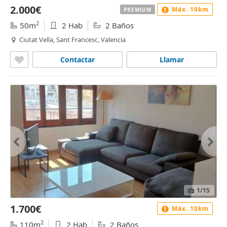
2.000€
Máx. 10km
PREMIUM
2
50m
2 Hab
2 Baños
Ciutat Vella, Sant Francesc, Valencia
Contactar
Llamar
1
/15
1.700€
Máx. 10km
2
110m
2 Hab
2 Baños