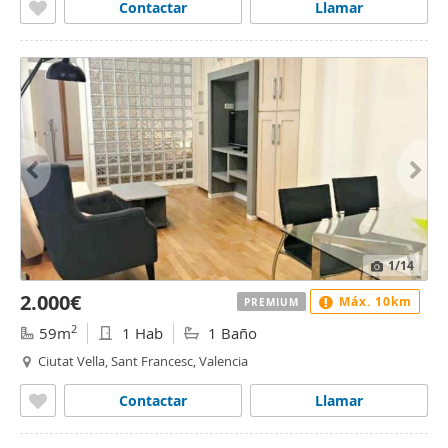
Contactar
Llamar
1
/14
2.000€
Máx. 10km
PREMIUM
2
59m
1 Hab
1 Baño
Ciutat Vella, Sant Francesc, Valencia
Contactar
Llamar