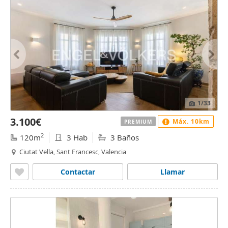
1
/33
3.100€
Máx. 10km
PREMIUM
2
120m
3 Hab
3 Baños
Ciutat Vella, Sant Francesc, Valencia
Contactar
Llamar