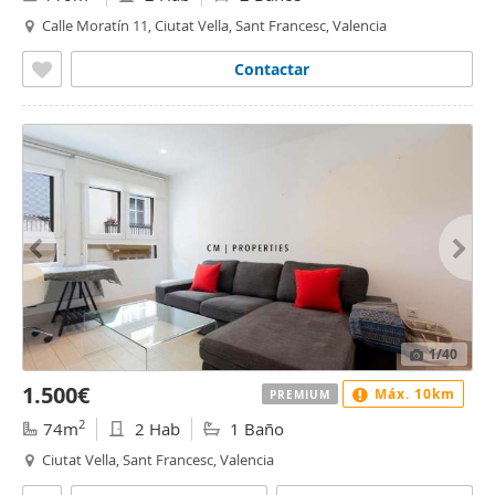
Calle Moratín 11, Ciutat Vella, Sant Francesc, Valencia
Contactar
1
/40
1.500€
Máx. 10km
PREMIUM
2
74m
2 Hab
1 Baño
Ciutat Vella, Sant Francesc, Valencia