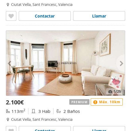
Ciutat Vella, Sant Francesc, Valencia
Contactar
Llamar
1
/25
2.100€
Máx. 10km
PREMIUM
2
113m
3 Hab
2 Baños
Ciutat Vella, Sant Francesc, Valencia
Contactar
Llamar