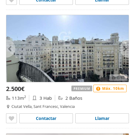
1
/43
2.500€
Máx. 10km
PREMIUM
2
113m
3 Hab
2 Baños
Ciutat Vella, Sant Francesc, Valencia
Contactar
Llamar