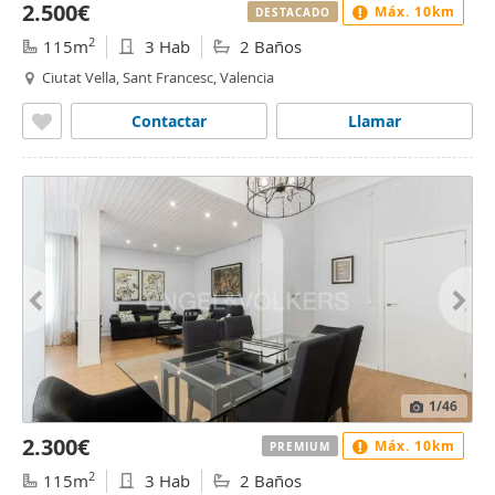
2.500€
Máx. 10km
DESTACADO
2
115m
3 Hab
2 Baños
Ciutat Vella, Sant Francesc, Valencia
Contactar
Llamar
1
/46
2.300€
Máx. 10km
PREMIUM
2
115m
3 Hab
2 Baños