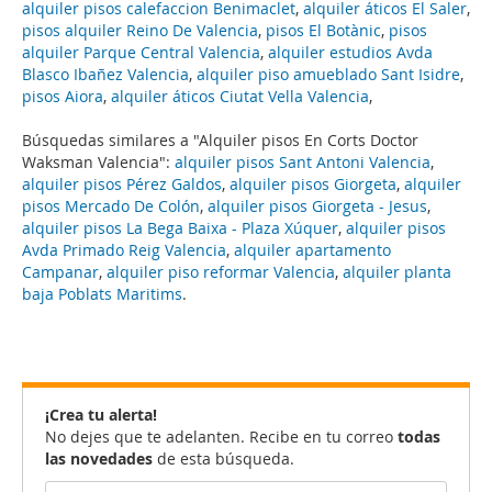
alquiler pisos calefaccion Benimaclet
,
alquiler áticos El Saler
,
pisos alquiler Reino De Valencia
,
pisos El Botànic
,
pisos
alquiler Parque Central Valencia
,
alquiler estudios Avda
Blasco Ibañez Valencia
,
alquiler piso amueblado Sant Isidre
,
pisos Aiora
,
alquiler áticos Ciutat Vella Valencia
,
Búsquedas similares a "Alquiler pisos En Corts Doctor
Waksman Valencia":
alquiler pisos Sant Antoni Valencia
,
alquiler pisos Pérez Galdos
,
alquiler pisos Giorgeta
,
alquiler
pisos Mercado De Colón
,
alquiler pisos Giorgeta - Jesus
,
alquiler pisos La Bega Baixa - Plaza Xúquer
,
alquiler pisos
Avda Primado Reig Valencia
,
alquiler apartamento
Campanar
,
alquiler piso reformar Valencia
,
alquiler planta
baja Poblats Maritims
.
¡Crea tu alerta!
No dejes que te adelanten. Recibe en tu correo
todas
las novedades
de esta búsqueda.