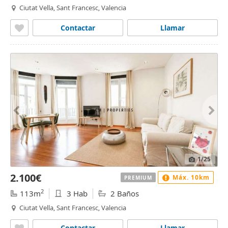
Ciutat Vella, Sant Francesc, Valencia
Contactar
Llamar
1
/25
2.100€
Máx. 10km
PREMIUM
2
113m
3 Hab
2 Baños
Ciutat Vella, Sant Francesc, Valencia
Contactar
Llamar