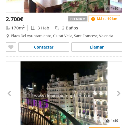
1
/10
2.700€
Máx. 10km
PREMIUM
2
170m
3 Hab
2 Baños
Plaza Del Ayuntamiento, Ciutat Vella, Sant Francesc, Valencia
Contactar
Llamar
1
/40