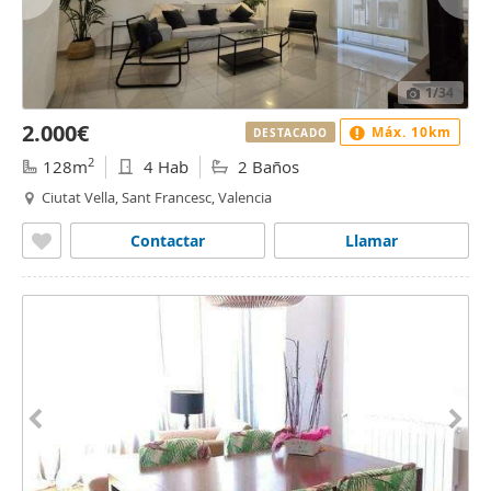
1
/34
2.000€
Máx. 10km
DESTACADO
2
128m
4 Hab
2 Baños
Ciutat Vella, Sant Francesc, Valencia
Contactar
Llamar