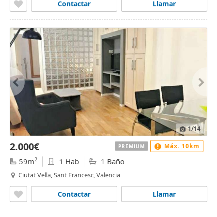
Contactar
Llamar
1
/14
2.000€
Máx. 10km
PREMIUM
2
59m
1 Hab
1 Baño
Ciutat Vella, Sant Francesc, Valencia
Contactar
Llamar