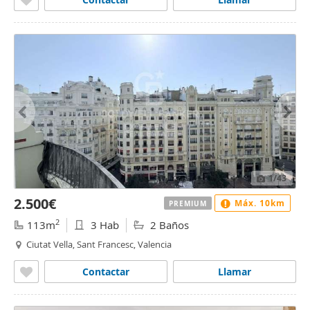
1
/43
2.500€
Máx. 10km
PREMIUM
2
113m
3 Hab
2 Baños
Ciutat Vella, Sant Francesc, Valencia
Contactar
Llamar