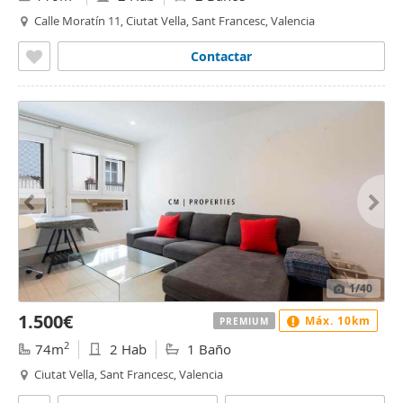
Calle Moratín 11, Ciutat Vella, Sant Francesc, Valencia
Contactar
1
/40
1.500€
Máx. 10km
PREMIUM
2
74m
2 Hab
1 Baño
Ciutat Vella, Sant Francesc, Valencia