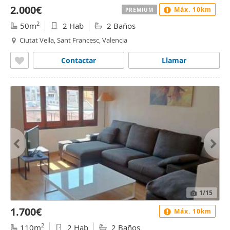
2.000€
Máx. 10km
PREMIUM
2
50m
2 Hab
2 Baños
Ciutat Vella, Sant Francesc, Valencia
Contactar
Llamar
1
/15
1.700€
Máx. 10km
2
110m
2 Hab
2 Baños