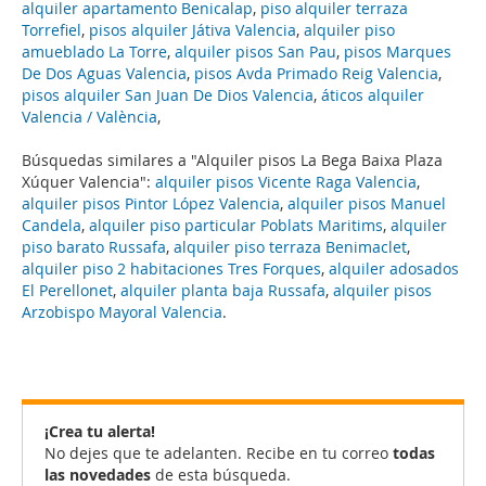
alquiler apartamento Benicalap
,
piso alquiler terraza
Torrefiel
,
pisos alquiler Játiva Valencia
,
alquiler piso
amueblado La Torre
,
alquiler pisos San Pau
,
pisos Marques
De Dos Aguas Valencia
,
pisos Avda Primado Reig Valencia
,
pisos alquiler San Juan De Dios Valencia
,
áticos alquiler
Valencia / València
,
Búsquedas similares a "Alquiler pisos La Bega Baixa Plaza
Xúquer Valencia":
alquiler pisos Vicente Raga Valencia
,
alquiler pisos Pintor López Valencia
,
alquiler pisos Manuel
Candela
,
alquiler piso particular Poblats Maritims
,
alquiler
piso barato Russafa
,
alquiler piso terraza Benimaclet
,
alquiler piso 2 habitaciones Tres Forques
,
alquiler adosados
El Perellonet
,
alquiler planta baja Russafa
,
alquiler pisos
Arzobispo Mayoral Valencia
.
¡Crea tu alerta!
No dejes que te adelanten. Recibe en tu correo
todas
las novedades
de esta búsqueda.