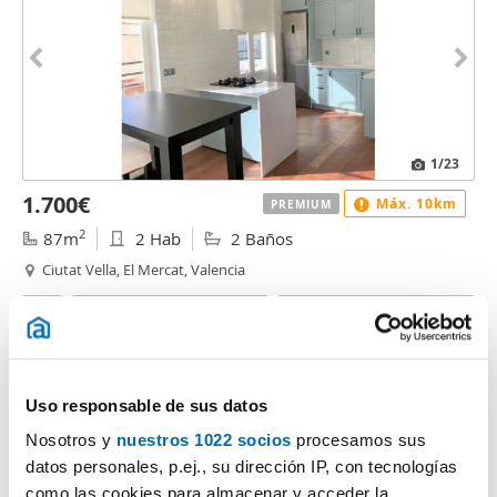
1
/23
1.700€
Máx. 10km
PREMIUM
2
87m
2 Hab
2 Baños
Ciutat Vella, El Mercat, Valencia
Contactar
Llamar
Uso responsable de sus datos
Nosotros y
nuestros 1022 socios
procesamos sus
datos personales, p.ej., su dirección IP, con tecnologías
como las cookies para almacenar y acceder la