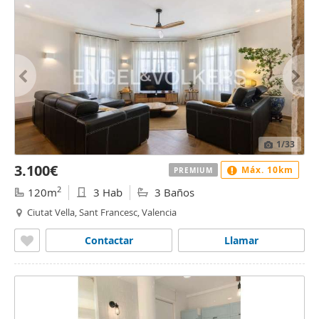
1
/33
3.100€
Máx. 10km
PREMIUM
2
120m
3 Hab
3 Baños
Ciutat Vella, Sant Francesc, Valencia
Contactar
Llamar