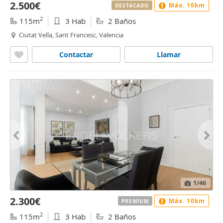
2.500€
Máx. 10km
DESTACADO
2
115m
3 Hab
2 Baños
Ciutat Vella, Sant Francesc, Valencia
Contactar
Llamar
1
/46
2.300€
Máx. 10km
PREMIUM
2
115m
3 Hab
2 Baños