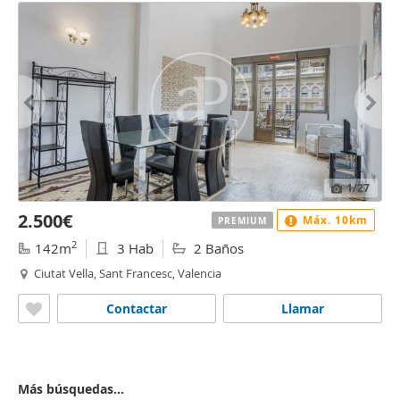
1
/27
2.500€
Máx. 10km
PREMIUM
2
142m
3 Hab
2 Baños
Ciutat Vella, Sant Francesc, Valencia
Contactar
Llamar
Más búsquedas...