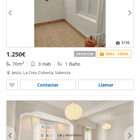
1
/10
1.250€
Máx. 10km
PREMIUM
2
70m
3 Hab
1 Baño
Jesús, La Creu Coberta, Valencia
Contactar
Llamar