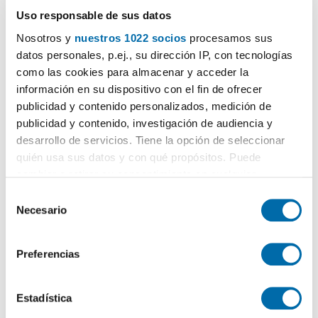
Uso responsable de sus datos
Nosotros y
nuestros 1022 socios
procesamos sus
1
/25
datos personales, p.ej., su dirección IP, con tecnologías
como las cookies para almacenar y acceder la
1.350€
Máx. 10km
PREMIUM
información en su dispositivo con el fin de ofrecer
2
62m
2 Hab
1 Baño
publicidad y contenido personalizados, medición de
Extramurs, Arrancapins, Valencia
publicidad y contenido, investigación de audiencia y
desarrollo de servicios. Tiene la opción de seleccionar
Contactar
Llamar
quién usa sus datos y con qué propósitos. Puede
cambiar o retirar su consentimiento en cualquier
momento desde la Declaración de cookies o clicando en
S
el Menú de consentimiento.
Necesario
e
l
Si lo permite, también quisiéramos:
e
Preferencias
Recopilar información sobre su ubicación geográfica
c
que puede tener una precisión de varios metros
c
Identificar su dispositivo analizándolo activamente
i
Estadística
para buscar características específicas (huellas
ó