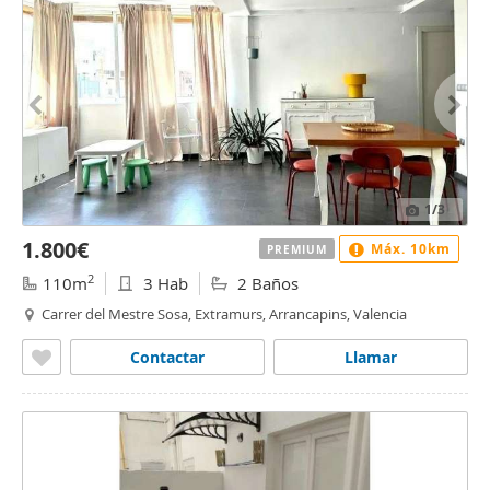
1
/3
1.800€
Máx. 10km
PREMIUM
2
110m
3 Hab
2 Baños
Carrer del Mestre Sosa, Extramurs, Arrancapins, Valencia
Contactar
Llamar