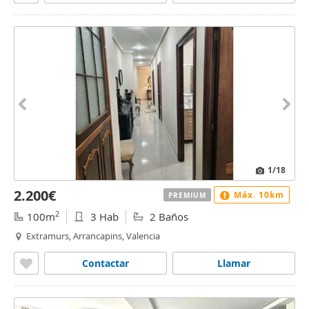
1
/18
2.200€
Máx. 10km
PREMIUM
2
100m
3 Hab
2 Baños
Extramurs, Arrancapins, Valencia
Contactar
Llamar