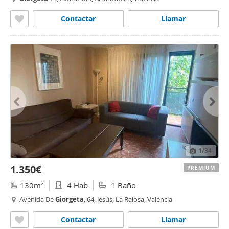
Contactar
Llamar
1
/34
1.350€
PREMIUM
2
130m
4 Hab
1 Baño
Avenida De
Giorgeta
, 64, Jesús, La Raiosa, Valencia
Contactar
Llamar