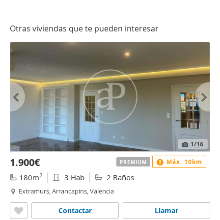
Otras viviendas que te pueden interesar
1
/16
1.900€
Máx. 10km
PREMIUM
2
180m
3 Hab
2 Baños
Extramurs, Arrancapins, Valencia
Contactar
Llamar