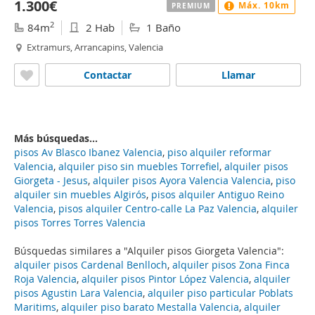
1.300€
Máx. 10km
PREMIUM
2
84m
2 Hab
1 Baño
Extramurs, Arrancapins, Valencia
Contactar
Llamar
Más búsquedas...
pisos Av Blasco Ibanez Valencia
,
piso alquiler reformar
Valencia
,
alquiler piso sin muebles Torrefiel
,
alquiler pisos
Giorgeta - Jesus
,
alquiler pisos Ayora Valencia Valencia
,
piso
alquiler sin muebles Algirós
,
pisos alquiler Antiguo Reino
Valencia
,
pisos alquiler Centro-calle La Paz Valencia
,
alquiler
pisos Torres Torres Valencia
Búsquedas similares a "Alquiler pisos Giorgeta Valencia":
alquiler pisos Cardenal Benlloch
,
alquiler pisos Zona Finca
Roja Valencia
,
alquiler pisos Pintor López Valencia
,
alquiler
pisos Agustin Lara Valencia
,
alquiler piso particular Poblats
Maritims
,
alquiler piso barato Mestalla Valencia
,
alquiler