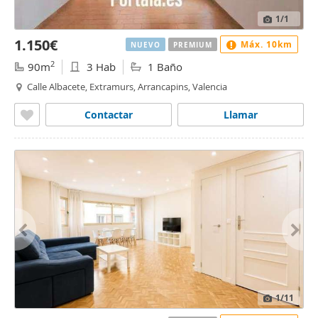
1
/1
1.150€
Máx. 10km
NUEVO
PREMIUM
2
90m
3 Hab
1 Baño
Calle Albacete, Extramurs, Arrancapins, Valencia
Contactar
Llamar
1
/11