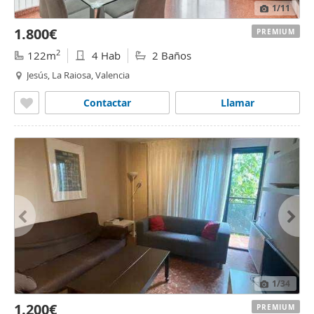
1
/11
1.800€
PREMIUM
2
122m
4 Hab
2 Baños
Jesús, La Raiosa, Valencia
Contactar
Llamar
1
/34
1.200€
PREMIUM