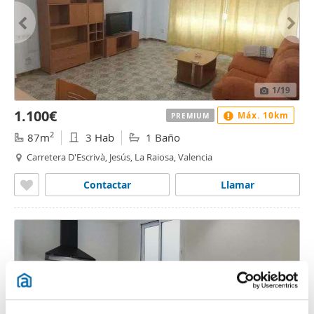
1
/19
1.100€
Máx. 10km
PREMIUM
2
87m
3 Hab
1 Baño
Carretera D'Escrivà, Jesús, La Raiosa, Valencia
Contactar
Llamar