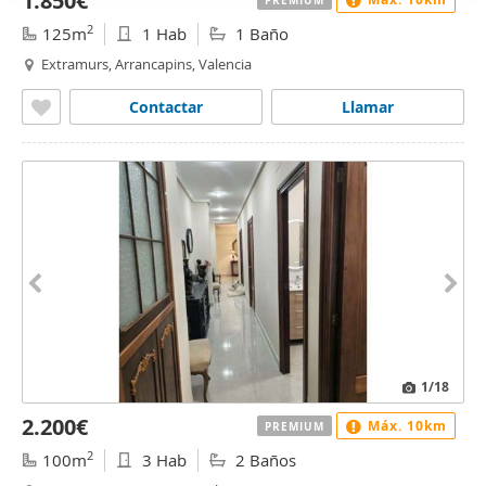
1.850€
2
125m
1 Hab
1 Baño
Extramurs, Arrancapins, Valencia
Contactar
Llamar
1
/18
2.200€
Máx. 10km
PREMIUM
2
100m
3 Hab
2 Baños