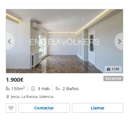
1
/36
1.900€
PREMIUM
2
150m
3 Hab
2 Baños
Jesús, La Raiosa, Valencia
Contactar
Llamar