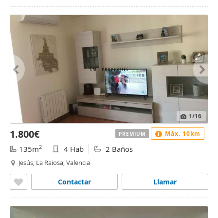
1
/16
1.800€
Máx. 10km
PREMIUM
2
135m
4 Hab
2 Baños
Jesús, La Raiosa, Valencia
Contactar
Llamar