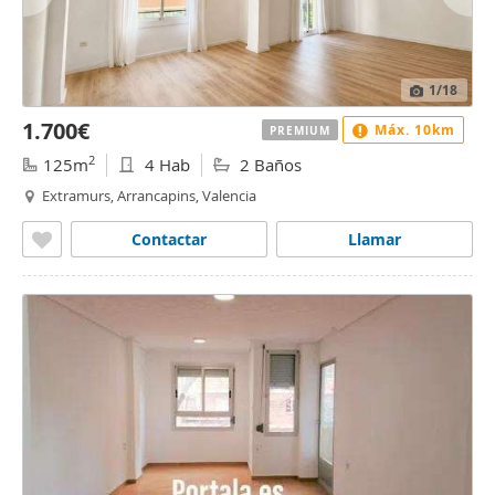
1
/18
1.700€
Máx. 10km
PREMIUM
2
125m
4 Hab
2 Baños
Extramurs, Arrancapins, Valencia
Contactar
Llamar