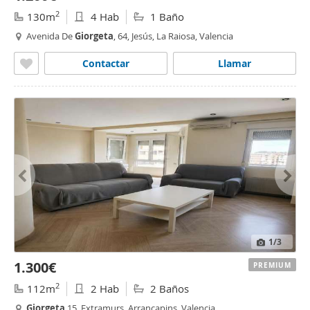
2
130m
4 Hab
1 Baño
Avenida De
Giorgeta
, 64, Jesús, La Raiosa, Valencia
Contactar
Llamar
1
/3
1.300€
PREMIUM
2
112m
2 Hab
2 Baños
Giorgeta
15, Extramurs, Arrancapins, Valencia