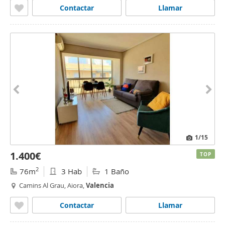
Contactar
Llamar
1
/15
1.400€
TOP
2
76m
3 Hab
1 Baño
Camins Al Grau, Aiora,
Valencia
Contactar
Llamar