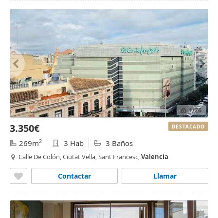
1
/26
3.350€
DESTACADO
2
269m
3 Hab
3 Baños
Calle De Colón, Ciutat Vella, Sant Francesc,
Valencia
Contactar
Llamar