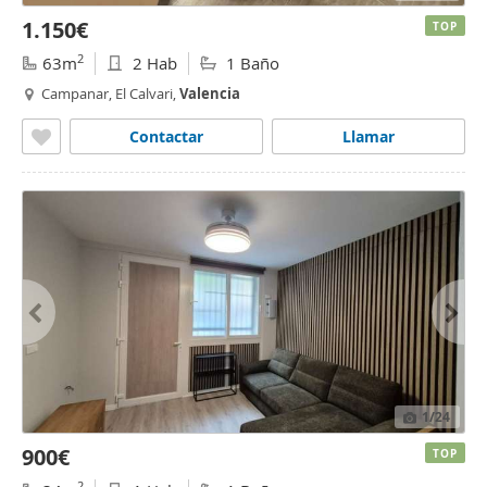
1.150€
TOP
2
63m
2 Hab
1 Baño
Campanar, El Calvari,
Valencia
Contactar
Llamar
1
/24
900€
TOP
2