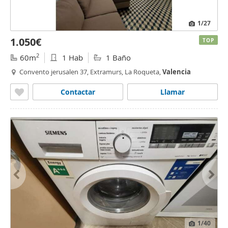
1
/27
1.050€
TOP
2
60m
1 Hab
1 Baño
Convento jerusalen 37, Extramurs, La Roqueta,
Valencia
Contactar
Llamar
1
/40