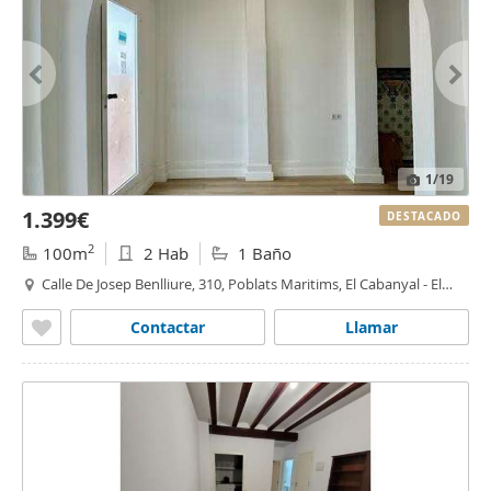
1
/19
1.399€
DESTACADO
2
100m
2 Hab
1 Baño
Calle De Josep Benlliure, 310, Poblats Maritims, El Cabanyal - El
Canyamelar,
Valencia
Contactar
Llamar