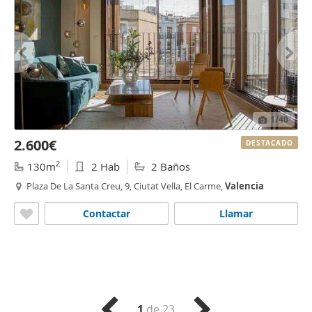
1
/40
2.600€
DESTACADO
2
130m
2 Hab
2 Baños
Plaza De La Santa Creu, 9, Ciutat Vella, El Carme,
Valencia
Contactar
Llamar
1
de 23