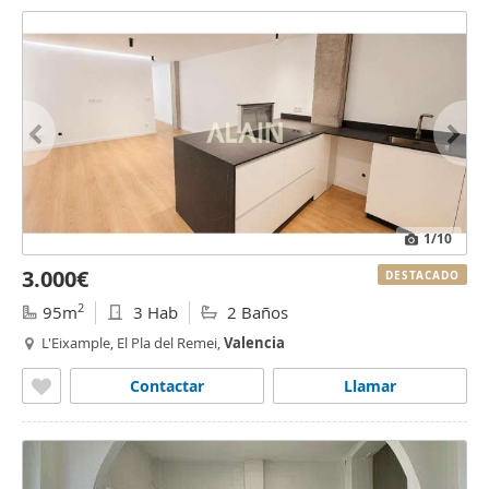
1
/10
3.000€
DESTACADO
2
95m
3 Hab
2 Baños
L'Eixample, El Pla del Remei,
Valencia
Contactar
Llamar