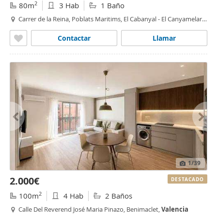
2
80m
3 Hab
1 Baño
Carrer de la Reina, Poblats Maritims, El Cabanyal - El Canyamelar,
Valencia
Contactar
Llamar
1
/39
2.000€
DESTACADO
2
100m
4 Hab
2 Baños
Calle Del Reverend José Maria Pinazo, Benimaclet,
Valencia