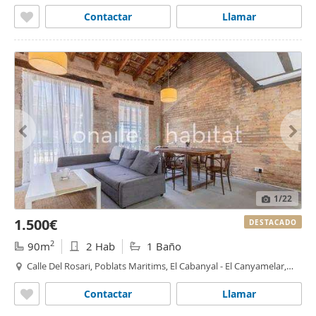
Contactar
Llamar
1
/22
1.500€
DESTACADO
2
90m
2 Hab
1 Baño
Calle Del Rosari, Poblats Maritims, El Cabanyal - El Canyamelar,
Valencia
Contactar
Llamar