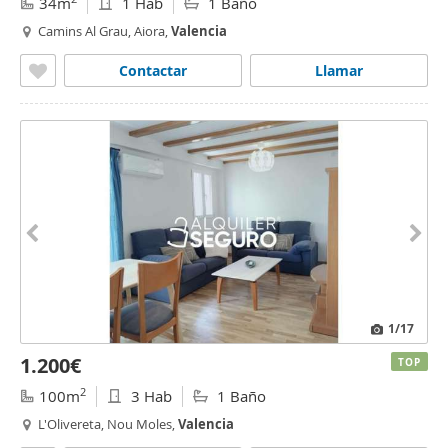
34m
1 Hab
1 Baño
Camins Al Grau, Aiora,
Valencia
Contactar
Llamar
1
/17
1.200€
TOP
2
100m
3 Hab
1 Baño
L'Olivereta, Nou Moles,
Valencia