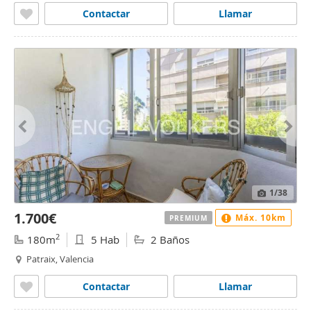
Contactar
Llamar
1
/38
1.700€
Máx. 10km
PREMIUM
2
180m
5 Hab
2 Baños
Patraix, Valencia
Contactar
Llamar