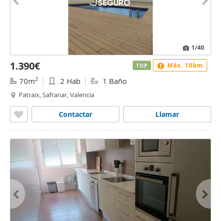
1
/40
1.390€
Máx. 10km
TOP
2
70m
2 Hab
1 Baño
Patraix, Safranar, Valencia
Contactar
Llamar