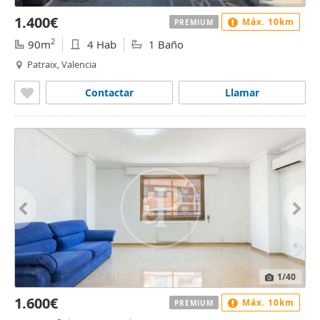
1.400€
Máx. 10km
PREMIUM
2
90m
4 Hab
1 Baño
Patraix, Valencia
Contactar
Llamar
1
/40
1.600€
Máx. 10km
PREMIUM