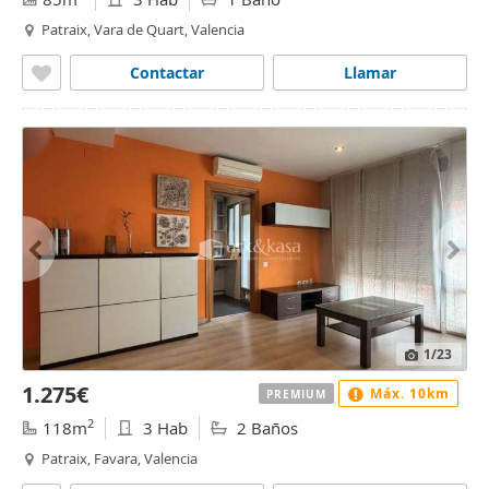
Patraix, Vara de Quart, Valencia
Contactar
Llamar
1
/23
1.275€
Máx. 10km
PREMIUM
2
118m
3 Hab
2 Baños
Patraix, Favara, Valencia