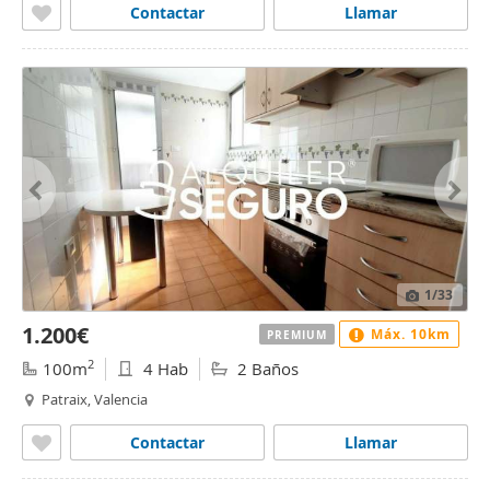
Contactar
Llamar
1
/33
1.200€
Máx. 10km
PREMIUM
2
100m
4 Hab
2 Baños
Patraix, Valencia
Contactar
Llamar