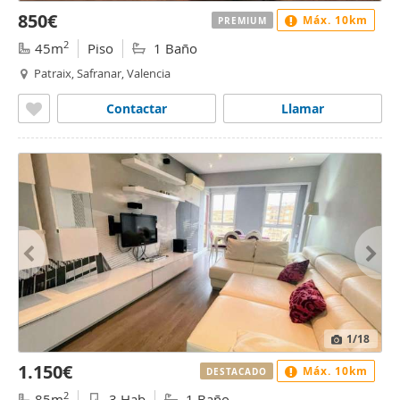
850€
Máx. 10km
PREMIUM
2
45m
Piso
1 Baño
Patraix, Safranar, Valencia
Contactar
Llamar
1
/18
1.150€
Máx. 10km
DESTACADO
2
85m
3 Hab
1 Baño