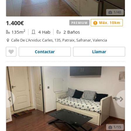
1
/40
1.400€
Máx. 10km
PREMIUM
2
135m
4 Hab
2 Baños
Calle De L'Arxiduc Carles, 135, Patraix, Safranar, Valencia
Contactar
Llamar
1
/15