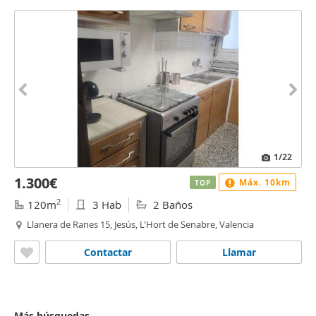
1
/22
1.300€
Máx. 10km
TOP
2
120m
3 Hab
2 Baños
Llanera de Ranes 15, Jesús, L'Hort de Senabre, Valencia
Contactar
Llamar
Más búsquedas...