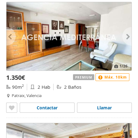
1
/26
1.350€
Máx. 10km
PREMIUM
2
90m
2 Hab
2 Baños
Patraix, Valencia
Contactar
Llamar