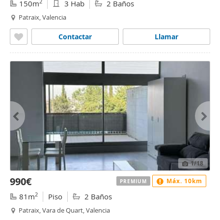
2
150m
3 Hab
2 Baños
Patraix, Valencia
Contactar
Llamar
1
/18
990€
Máx. 10km
PREMIUM
2
81m
Piso
2 Baños
Patraix, Vara de Quart, Valencia