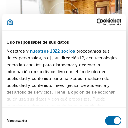
Uso responsable de sus datos
1
/22
Nosotros y
nuestros 1022 socios
procesamos sus
1.300€
Máx. 10km
PREMIUM
datos personales, p.ej., su dirección IP, con tecnologías
2
70m
3 Hab
1 Baño
como las cookies para almacenar y acceder la
información en su dispositivo con el fin de ofrecer
Jesús, L'Hort de Senabre, Valencia
publicidad y contenido personalizados, medición de
Contactar
Llamar
publicidad y contenido, investigación de audiencia y
desarrollo de servicios. Tiene la opción de seleccionar
quién usa sus datos y con qué propósitos. Puede
cambiar o retirar su consentimiento en cualquier
momento desde la Declaración de cookies o clicando en
S
el Menú de consentimiento.
Necesario
e