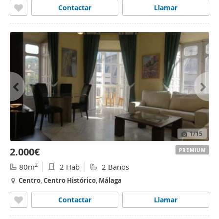
Contactar
Llamar
1
/15
2.000€
PREMIUM
2
80m
2 Hab
2 Baños
Centro
,
Centro
Histórico
,
Málaga
Contactar
Llamar