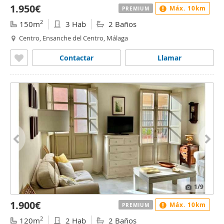
1.950€
Máx. 10km
PREMIUM
2
150m
3 Hab
2 Baños
Centro, Ensanche del Centro, Málaga
Contactar
Llamar
1
/9
1.900€
Máx. 10km
PREMIUM
2
120m
2 Hab
2 Baños