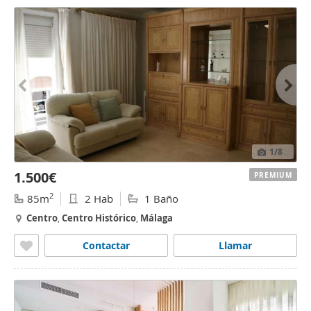
1
/8
1.500€
PREMIUM
2
85m
2 Hab
1 Baño
Centro
,
Centro
Histórico
,
Málaga
Contactar
Llamar