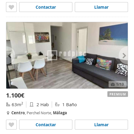
Contactar
Llamar
1
/13
1.100€
PREMIUM
2
63m
2 Hab
1 Baño
Centro
, Perchel Norte,
Málaga
Contactar
Llamar