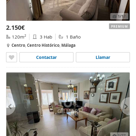
1
/17
2.150€
PREMIUM
2
120m
3 Hab
1 Baño
Centro
,
Centro
Histórico
,
Málaga
Contactar
Llamar
1
/27