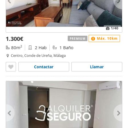
1
/40
1.300€
Máx. 10km
PREMIUM
2
80m
2 Hab
1 Baño
Centro, Conde de Ureña, Málaga
Contactar
Llamar