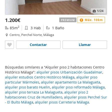
1
/24
1.200€
Máx. 10km
PREMIUM
2
85m
3 Hab
1 Baño
Centro, Perchel Norte, Málaga
Contactar
Llamar
Búsquedas similares a "Alquiler piso 2 habitaciones Centro
Histórico Málaga":
alquiler pisos Urbanización Guadalmar
,
alquiler estudios Centro Histórico Málaga
,
alquiler piso
particular Mármoles
,
alquiler apartamento La Malagueta
,
alquiler piso barato Huelin
,
alquiler piso reformado Málaga
,
alquiler piso terraza La Malagueta
,
alquiler piso 2
habitaciones Cruz de Humilladero
,
alquiler pisos Perchel Sur
- El Bulto Málaga
,
alquiler pisos Carreteria Málaga
.