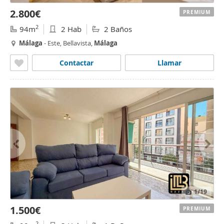
2.800€
PREMIUM
2
94m
2 Hab
2 Baños
Málaga
- Este, Bellavista,
Málaga
Contactar
Llamar
1
/19
1.500€
PREMIUM
2