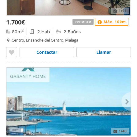
1
/21
1.700€
Máx. 10km
PREMIUM
2
80m
2 Hab
2 Baños
Centro, Ensanche del Centro, Málaga
Contactar
Llamar
1
/40