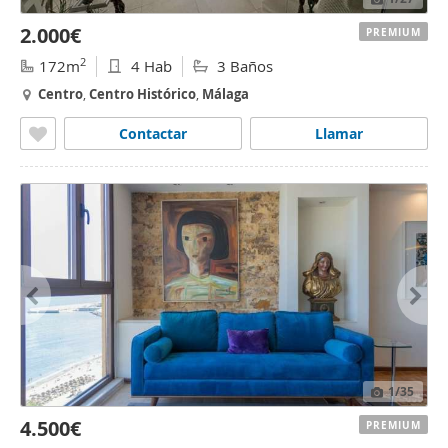
2.000€
PREMIUM
2
172m
4 Hab
3 Baños
Centro
,
Centro
Histórico
,
Málaga
Contactar
Llamar
1
/35
4.500€
PREMIUM