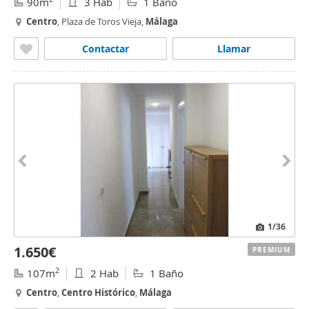
90m
3 Hab
1 Baño
Centro
, Plaza de Toros Vieja,
Málaga
Contactar
Llamar
1
/36
1.650€
PREMIUM
2
107m
2 Hab
1 Baño
Centro
,
Centro
Histórico
,
Málaga