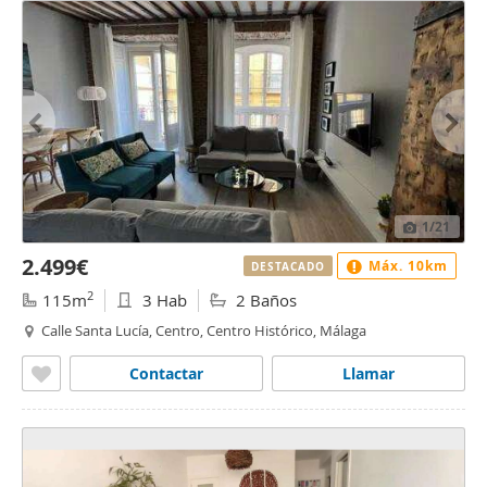
1
/21
2.499€
Máx. 10km
DESTACADO
2
115m
3 Hab
2 Baños
Calle Santa Lucía, Centro, Centro Histórico, Málaga
Contactar
Llamar