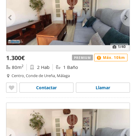
1
/40
1.300€
Máx. 10km
PREMIUM
2
80m
2 Hab
1 Baño
Centro, Conde de Ureña, Málaga
Contactar
Llamar