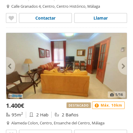
Calle Granados 4, Centro, Centro Histórico, Málaga
Contactar
Llamar
1
/16
1.400€
Máx. 10km
DESTACADO
2
95m
2 Hab
2 Baños
Alameda Colon, Centro, Ensanche del Centro, Málaga