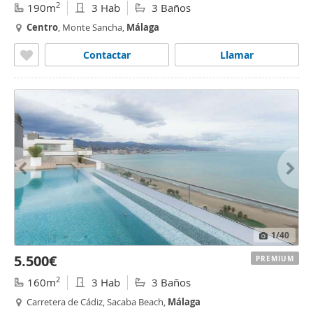
2
190m
3 Hab
3 Baños
Centro
, Monte Sancha,
Málaga
Contactar
Llamar
1
/40
5.500€
PREMIUM
2
160m
3 Hab
3 Baños
Carretera de Cádiz, Sacaba Beach,
Málaga