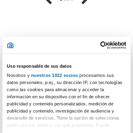
Otras viviendas que te pueden interesar
Uso responsable de sus datos
Nosotros y
nuestros 1022 socios
procesamos sus
datos personales, p.ej., su dirección IP, con tecnologías
como las cookies para almacenar y acceder la
información en su dispositivo con el fin de ofrecer
publicidad y contenido personalizados, medición de
1
/5
publicidad y contenido, investigación de audiencia y
4.200€
desarrollo de servicios. Tiene la opción de seleccionar
Máx. 10km
4.500€
PREMIUM
quién usa sus datos y con qué propósitos. Puede
2
250m
3 Hab
2 Baños
cambiar o retirar su consentimiento en cualquier