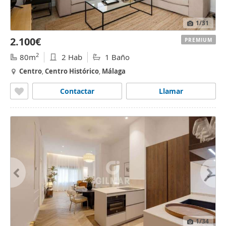
1
/31
2.100€
PREMIUM
2
80m
2 Hab
1 Baño
Centro
,
Centro
Histórico
,
Málaga
Contactar
Llamar
1
/34