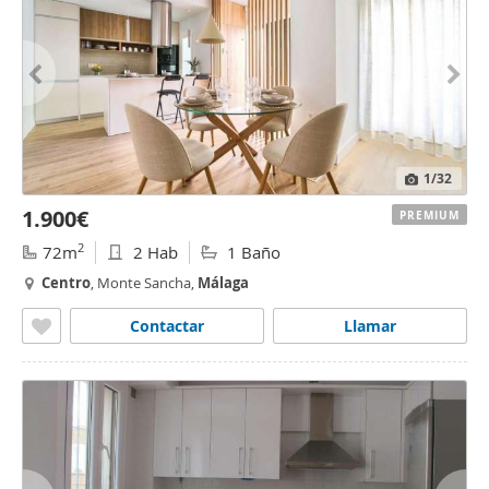
1
/32
1.900€
PREMIUM
2
72m
2 Hab
1 Baño
Centro
, Monte Sancha,
Málaga
Contactar
Llamar