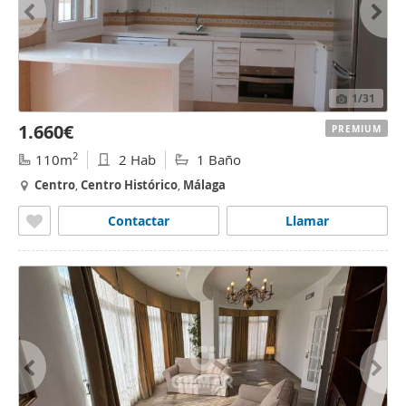
1
/31
1.660€
PREMIUM
2
110m
2 Hab
1 Baño
Centro
,
Centro
Histórico
,
Málaga
Contactar
Llamar