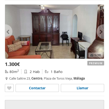
1
/20
1.300€
PREMIUM
2
80m
2 Hab
1 Baño
Calle Salitre 23,
Centro
, Plaza de Toros Vieja,
Málaga
Contactar
Llamar