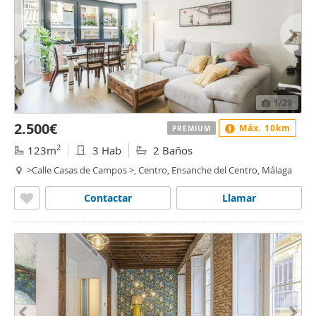
1
/29
2.500€
Máx. 10km
PREMIUM
2
123m
3 Hab
2 Baños
>Calle Casas de Campos >, Centro, Ensanche del Centro, Málaga
Contactar
Llamar