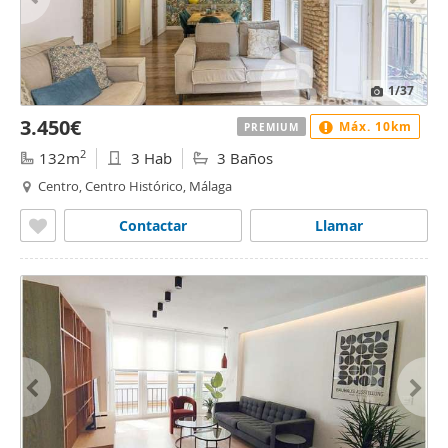
1
/37
3.450€
Máx. 10km
PREMIUM
2
132m
3 Hab
3 Baños
Centro, Centro Histórico, Málaga
Contactar
Llamar